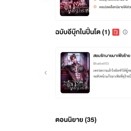
เคยปลดล็อกนิยายได้ส่วน
ฉบับอีบุ๊กในปิ่นโต (1)
สยบรักนายมาเฟียร้าย 
Bluebell03
เพราะความเข้าใจผิดทำให้ผู้หญิ
จอหัวหน้าแก๊งมาเฟียที่ดุร้ายบ
ตอนนิยาย (
35
)