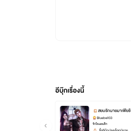
อีบุ๊กเรื่องนี้
สยบรักนายมาเฟียร้า
Bluebell03
รักโรแมนติก
ซื้ออีบุ๊กปลดล็อกนิยาย