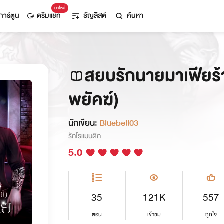
มาใหม่
การ์ตูน
ดรีมแชท
ธัญลิสต์
ค้นหา
สยบรักนายมาเฟียร้า
พยัคฆ์)
นักเขียน:
Bluebell03
รักโรแมนติก
5.0
35
121K
557
ตอน
เข้าชม
ถูกใจ