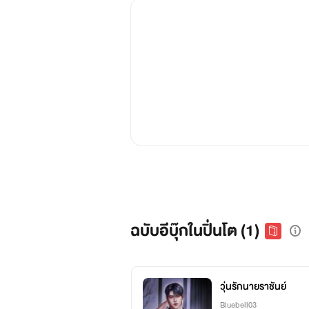
ฉบับอีบุ๊กในปิ่นโต (1)
วุ่นรักนายราชันย์
Bluebell03