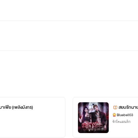
ยมาเฟีย (เพลิงมังกร)
สยบรักนายม
Bluebell03
รักโรแมนติก