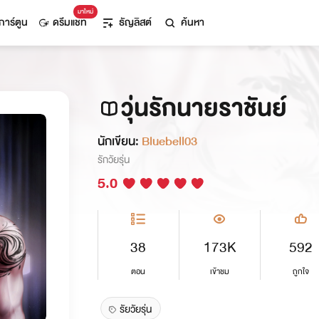
มาใหม่
การ์ตูน
ดรีมแชท
ธัญลิสต์
ค้นหา
วุ่นรักนายราชันย์
นักเขียน:
Bluebell03
รักวัยรุ่น
5.0
38
173K
592
ตอน
เข้าชม
ถูกใจ
รัยวัยรุ่น