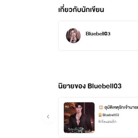
เกี่ยวกับนักเขียน
Bluebell03
นิยายของ Bluebell03
อุบัติเหตุรักเจ้านา
จบ
Bluebell03
รักโรแมนติก