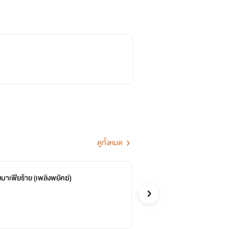
ดูทั้งหมด
าเฟียร้าย (เพลิงพยัคฆ์)
ตื๊
จบ
Blue
รักวัยรุ่