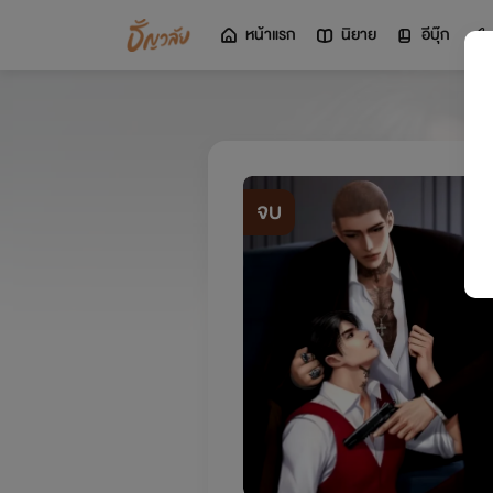
หน้าแรก
นิยาย
อีบุ๊ก
จบ