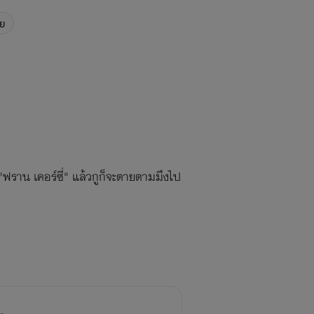
ย
ฟราน เคอร์ซี่" แล้วกูก็จะตายตามมึงไป