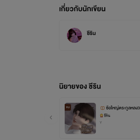
เกี่ยวกับนักเขียน
ชีริน
นิยายของ ชีริน
ซ้อใหญ่ตระกูลหลง3
จบ
ชีริน
Y