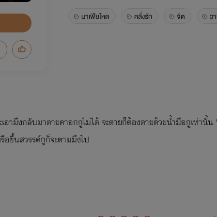
มาเฟียโหด
คลั่งรัก
จิต
วา
ามึงกลับมาตายคาอกกูไม่ได้ จะตายก็ต้องตายด้วยน้ำมือกูเท่านั้น "
รือขึ้นสวรรค์กูก็จะตามมึงไป