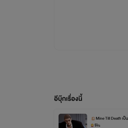
อีบุ๊กเรื่องนี้
Mine Till Death เ
ชีริน