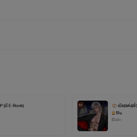
P (มี E-Book)
เมีย(แต่ง)ช
จบ
ชีริน
อีโรติก