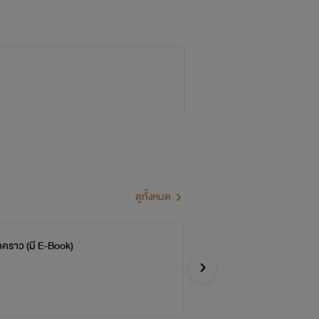
ดูทั้งหมด
ั่วคราว (มี E-Book)
พ่า
จบ
ชีริน
Y