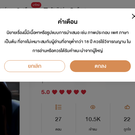
มาใหม่
การ์ตูน
ดรีมแชท
ธัญลิสต์
ค้นหา
คำเตือน
นิยายเรื่องนี้มีเนื้อหาหรือรูปแบบการนำเสนอ เช่น ภาพประกอบ เพศ ภาษา
(มีอีบุ๊ค) Mine Till
เป็นต้น ที่อาจไม่เหมาะสมกับผู้อ่านที่อายุต่ำกว่า 18 ปี ควรใช้วิจารณญาน ใน
การอ่านหรือควรได้รับคำแนะนำจากผู้ใหญ่
ฉันจนตาย
ยกเลิก
ตกลง
นักเขียน:
ชีริน
Y
5.0
27
10.5K
22
ตอน
เข้าชม
ถูกใจ