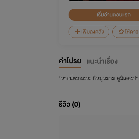
เริ่มอ่านตอนแรก
เพิ่มลงคลัง
ให้ดาว
คำโปรย
แนะนำเรื่อง
"นายนี่ตะกละนะ กินมูมมาม ดูสิเลอะปาก
รีวิว (0)