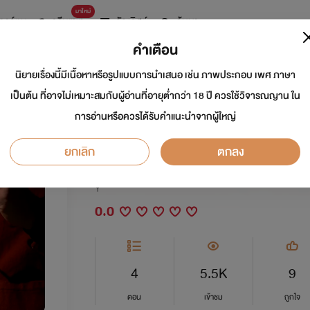
มาใหม่
การ์ตูน
ดรีมแชท
ธัญลิสต์
ค้นหา
คำเตือน
นิยายเรื่องนี้มีเนื้อหาหรือรูปแบบการนำเสนอ เช่น ภาพประกอบ เพศ ภาษา
(มีอีบุ๊ค) 3P พ่อลูกคู
เป็นต้น ที่อาจไม่เหมาะสมกับผู้อ่านที่อายุต่ำกว่า 18 ปี ควรใช้วิจารณญาน ใน
การอ่านหรือควรได้รับคำแนะนำจากผู้ใหญ่
| PWP
ยกเลิก
ตกลง
นักเขียน:
ชีริน
Y
0.0
4
5.5K
9
ตอน
เข้าชม
ถูกใจ