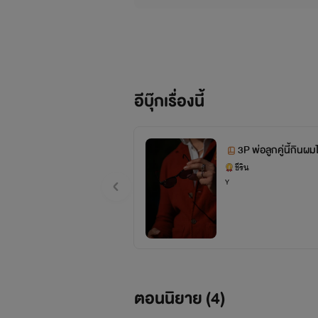
อีบุ๊กเรื่องนี้
3P พ่อลูกคู่นี้กินผ
ชีริน
Y
ตอนนิยาย (
4
)