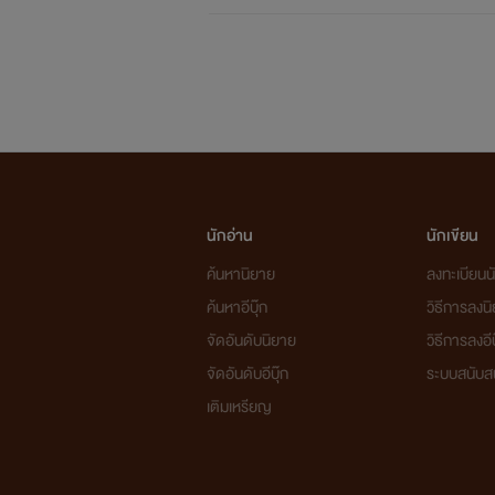
นักอ่าน
นักเขียน
ค้นหานิยาย
ลงทะเบียนนั
ค้นหาอีบุ๊ก
วิธีการลงน
จัดอันดับนิยาย
วิธีการลงอีบ
จัดอันดับอีบุ๊ก
ระบบสนับส
เติมเหรียญ