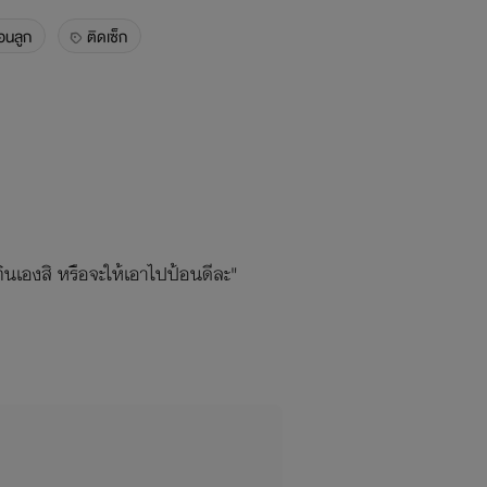
่อนลูก
ติดเซ็ก
ินเองสิ หรือจะให้เอาไปป้อนดีละ"