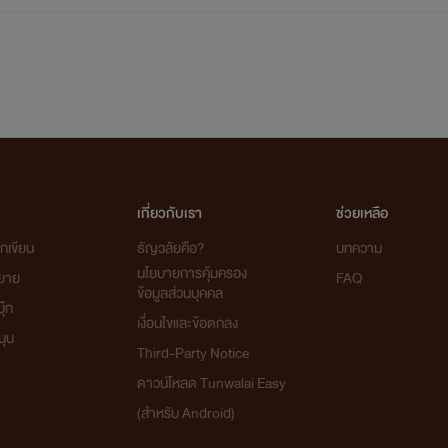
เกี่ยวกับเรา
ช่วยเหลือ
กเขียน
ธัญวลัยคือ?
บทความ
นโยบายการคุ้มครอง
ิยาย
FAQ
ข้อมูลส่วนบุคคล
ุ๊ก
เงื่อนไขและข้อตกลง
นุน
Third-Party Notice
ดาวน์โหลด Tunwalai Easy
(สำหรับ Android)