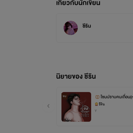
เกี่ยวกับนักเขียน
ชีริน
นิยายของ ชีริน
โซนปราบคนเถื่อน(
จบ
ชีริน
Y