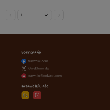
ช่องทางติดต่อ
tunwalai.com
@webtunwalai
tunwalai@ookbee.com
แพลตฟอร์มในเครือ