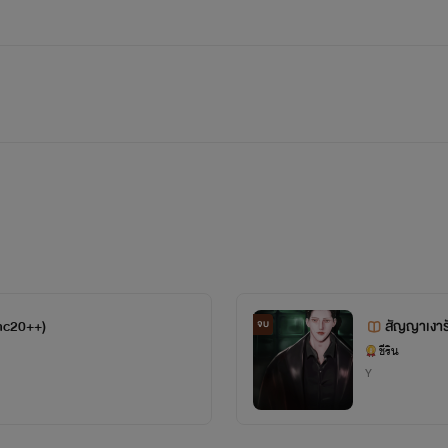
nc20++)
สัญญาเงาร
จบ
ชีริน
Y