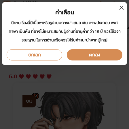
Tunwalai ธัญวลัย
เปิดแอป
เพื่อประสบการณ์ที่ดีกว่าบนมือถือ
คำเตือน
เข้าสู่ระบบ
นิยายเรื่องนี้มีเนื้อหาหรือรูปแบบการนำเสนอ เช่น ภาพประกอบ เพศ
มาใหม่
หน้าแรก
นิยาย
อีบุ๊ก
การ์ตูน
ดรีมแชท
ธัญลิสต์
ภาษา เป็นต้น ที่อาจไม่เหมาะสมกับผู้อ่านที่อายุต่ำกว่า 18 ปี ควรใช้วิจา
รณญาน ในการอ่านหรือควรได้รับคำแนะนำจากผู้ใหญ่
เด็กดื้อของเฮียทั้งสาม 4P (มีE-Book
ยกเลิก
ตกลง
นักเขียน:
ชีริน
Y
5.0
จบ