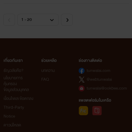
เกี่ยวกับเรา
ช่วยเหลือ
ช่องทางติดต่อ
ธัญวลัยคือ?
บทความ
tunwalai.com
นโยบายการ
FAQ
@webtunwalai
คุ้มครอง
tunwalai@ookbee.com
ข้อมูลส่วนบุคคล
เงื่อนไขและข้อตกลง
แพลตฟอร์มในเครือ
Third-Party
Notice
ดาวน์โหลด