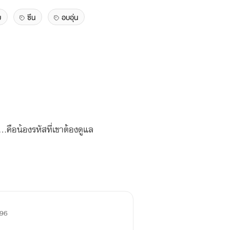
บ
ซึน
อบอุ่น
.คือน้องรหัสที่เขาต้องดูแล
96