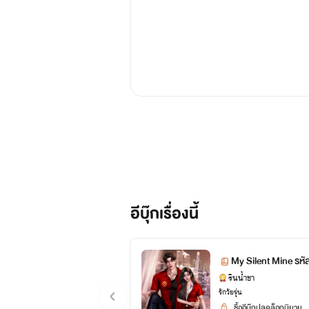
อีบุ๊กเรื่องนี้
My Silent Mine รหั
รินน้ำชา
รักวัยรุ่น
ซื้ออีบุ๊กปลดล็อกนิยาย