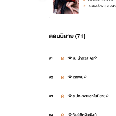
เคยปลดล็อกนิยายได้ส่วน
ตอนนิยาย (
71
)
#1
💋แนะนำตัวละคร⭐️
#2
💋แรกพบ⭐️
#3
💋สเปก=พระเอกในนิยาย⭐️
#4
💋ก็แค่เด็กผู้หญิง⭐️