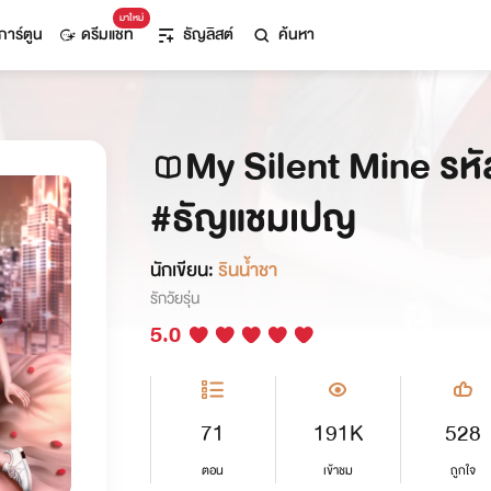
มาใหม่
การ์ตูน
ดรีมแชท
ธัญลิสต์
ค้นหา
My Silent Mine รหัส
#ธัญแชมเปญ
นักเขียน:
รินน้ำชา
รักวัยรุ่น
5.0
71
191K
528
ตอน
เข้าชม
ถูกใจ