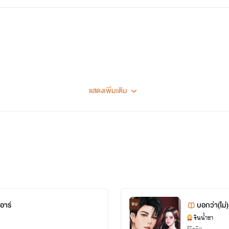
แสดงเพิ่มเติม
อาร์
บอกว่า(ไม่
จบ
รินน้ำชา