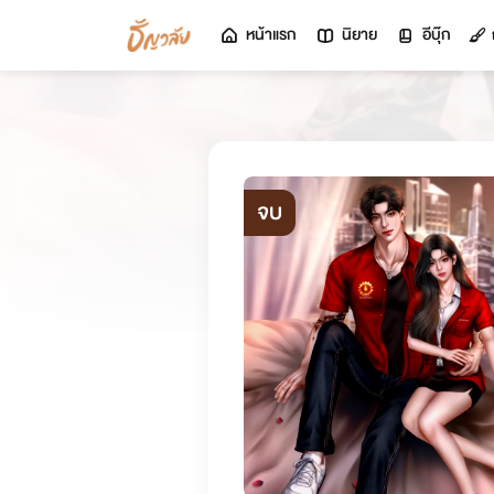
หน้าแรก
นิยาย
อีบุ๊ก
จบ