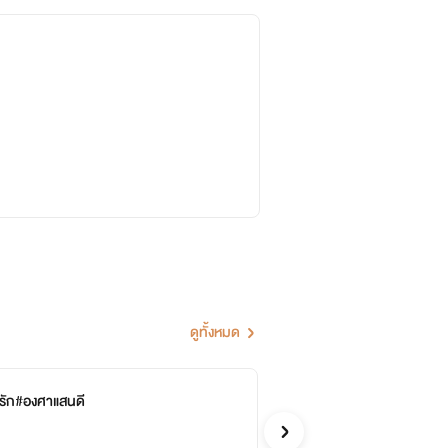
ดูทั้งหมด
)รัก#องศาแสนดี
โป
จบ
รินน