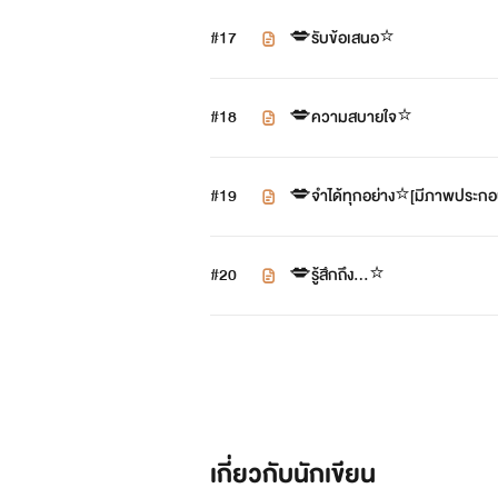
#17
💋รับข้อเสนอ⭐️
#18
💋ความสบายใจ⭐️
#19
💋จำได้ทุกอย่าง⭐️[มีภาพประกอ
#20
💋รู้สึกถึง…⭐️
เกี่ยวกับนักเขียน