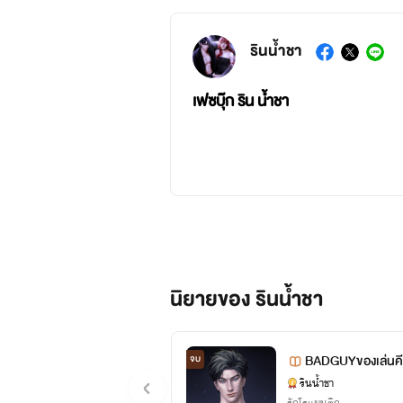
รินน้ำชา
เฟซบุ๊ก ริน น้ำชา
นิยายของ รินน้ำชา
BADGUYของเล่นคี
จบ
รินน้ำชา