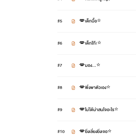
#5
💋เด็กบื้อ⭐️
#6
💋เด็กโก๊ะ⭐️
#7
💋มอง…⭐️
#8
💋พึ่งพาตัวเอง⭐️
#9
💋ไม่ได้น่าสนใจอะไร⭐️
#10
💋ยิ่งเลี่ยงยิ่งเจอ⭐️