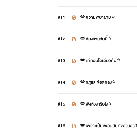
#11
💋ความพยายาม⭐️
#12
💋ต้องย้ายวันนี้⭐️
#13
💋แค่คอนโดเดียวกัน⭐️
#14
💋กฎและข้อตกลง⭐️
#15
💋พังห้องหรือไง⭐️
#16
💋เพราะเป็นเพื่อนสนิทของน้อง