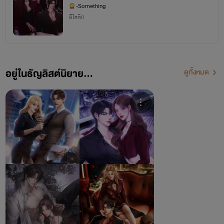
-Something
อีโรติก
อยู่ในธัญลิสต์นิยาย...
ดูทั้งหมด
นิยายที่แต่งขึ้นเกิดจากจินตนาการของไรท์เท่านั้น
🚫ห้ามคัดลอกหรือดัดแปลงนิยายโดยไม่ได้รับอนุญาตเป็นอันขาด ถ้าหากพบเห็นจะดำเนินคดีตาม
กฎหมาย
1 Follow & Like & Comment = หนึ่งล้านกำลังใจ
✨นิยายทั้งหมดของซัมติง ✨
📌
BAD SET (พ่อแม่)
- BAD MAFIA กับดักมาเฟีย (ฮาเดส-เอริณ)