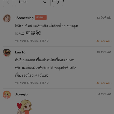
- TARGET TO LOVE จงใจรัก (ครูซ-ลลินน์)
- JUST TO LOVE เพียงแค่รัก (นำทัพ-ซินเทีย)
-Something
นักเขียน
13 วันที่แล้ว
- CAGE TO LOVE ร้ายขังรัก (คิง-เอวา)
ใช่งับบ ซัมน่าจะเขียนผิด แก้เรียยร้อย ขอบคุณ
- DARE TO LOVE ท้าทายรัก (เซนต์) ยังไม่แต่ง
นะคะะะ 🫶🏻🥰
จากตอน: SPECIAL 3 [END]
ตอบกลับ
📌
SECRETLY SET
Eaw16
13 วันที่แล้ว
- SECRETLY JUNIOR รุ่นน้องตามรัก (เฮร่า-พระพาย)
คำเขียนตอนจบเรื่องน่าจะเป็นเรื่องของแพท
- SECRETLY FRIEND เพื่อนหวงรัก - มารียา
ทริก และน้องวิวาห์หรือเปล่าคะคุณไรท์ ไม่ใช่
เรื่องของน้องแคลร์นะคะ
- SECRETLY LOVE รุ่นพี่คลั่งรัก - วีร่า
จากตอน: SPECIAL 3 [END]
ตอบกลับ
- SECRETLY NAUHTY คุณหนูคลั่งรัก (ไมล่า-คลินต์)
Jibjeejib
- SECRETLY HURTS ตัวแทนรัก (ฟาริส-ยาหยี)
1 เดือนที่แล้ว
- SECRETLY HEART สยบรัก (ฟีรุส-เอิงเอย)