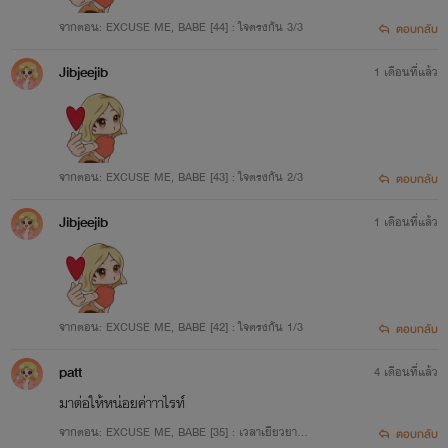
📌
MAFIA SET
จากตอน: EXCUSE ME, BABE [44] : ใจตรงกัน 3/3
ตอบกลับ
- SECRET LOVE รุ่นพี่คลั่งรัก (วีร่า-ไมเคิล)
Jibjeejib
1 เดือนที่แล้ว
- CAGE TO LOVE ร้ายขังรัก (คิง-เอวา)
- PASSION TO LOVE ร้ายหลงรัก (เลวิส-พระเพลง)
- TAKE TO LOVE ร้ายเสพรัก (ออสติน-เจ้าขา)
จากตอน: EXCUSE ME, BABE [43] : ใจตรงกัน 2/3
ตอบกลับ
- CRAVE TO LOVE ร้ายใคร่รัก (เจคอป-ไอริส)
Jibjeejib
1 เดือนที่แล้ว
- HOPE TO LOVE ร้ายหวังรัก (เอเรส-ภาพฝัน)
- ตอนพิเศษมาเฟีย
จากตอน: EXCUSE ME, BABE [42] : ใจตรงกัน 1/3
ตอบกลับ
📌STATUS SET (ทายาทมาเฟีย)
patt
4 เดือนที่แล้ว
- 1st | สถานะของหวง (เอเธนส์- ฝันหวาน)
มาต่อให้หน่อยค่าาาไรท์
- 2nd | สถานะของโปรด (ฝันดี-จินน์)
จากตอน: EXCUSE ME, BABE [35] : เวลาเยียวยาค
ตอบกลับ
- 3rd | สถานะของรัก (เจนิส-ดินแดน)