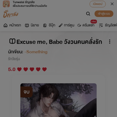
Tunwalai ธัญวลัย
เปิดแอป
เพื่อประสบการณ์ที่ดีกว่าบนมือถือ
เข้าสู่ระบบ
มาใหม่
หน้าแรก
นิยาย
อีบุ๊ก
การ์ตูน
ดรีมแชท
ธัญลิสต์
Excuse me, Babe วังวนคนคลั่งรัก
นักเขียน:
-Something
รักวัยรุ่น
5.0
จบ