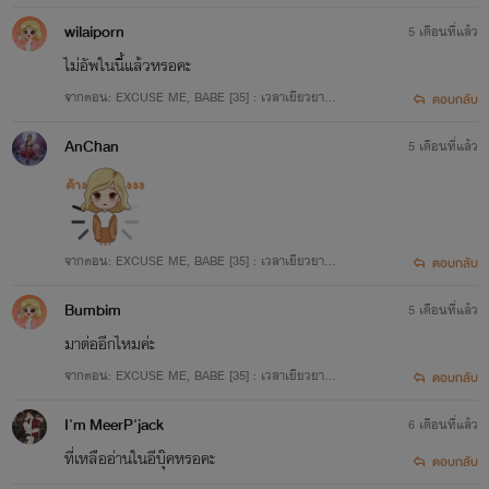
วามเจ็บปวด 3/3
wilaiporn
5 เดือนที่แล้ว
• Until I found you ของซีโร่ (ซีโร่ - เบลล์)
ไม่อัพในนี้แล้วหรอคะ
- 5th | สถานะรักลับ (อธีน่า-ราชัน)
จากตอน: EXCUSE ME, BABE [35] : เวลาเยียวยาค
ตอบกลับ
- 6th | สถานะรักร้าว (มาร์คัส-พันดาว) กำลังแต่งขณะนี้ ✨
วามเจ็บปวด 3/3
AnChan
5 เดือนที่แล้ว
อ่านได้ที่ - MEB , TUNWALAI , READAWRITE
MEB : https://bit.ly/43ouX5p
จากตอน: EXCUSE ME, BABE [35] : เวลาเยียวยาค
ตอบกลับ
TUNWALAI : https://www.tunwalai.com/profile/6463779
วามเจ็บปวด 3/3
READAWRITE : https://bit.ly/3WNkHRP
Bumbim
5 เดือนที่แล้ว
ฝากลูกๆ ทุกคนของซัมด้วยน้าาาา ✨💗
มาต่ออีกไหมค่ะ
จากตอน: EXCUSE ME, BABE [35] : เวลาเยียวยาค
ตอบกลับ
วามเจ็บปวด 3/3
I'm MeerP'jack
6 เดือนที่แล้ว
ที่เหลืออ่านในอีบุ๊คหรอคะ
ตอบกลับ