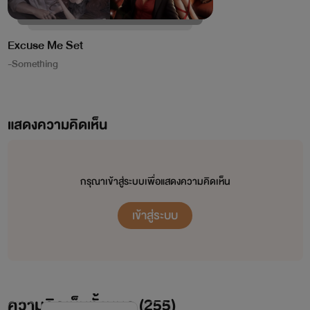
- BAD ENEMY กับดักศัตรู (มีนา-ฮันเตอร์)
- BAD RISK เสี่ยงรัก (กาย-ฝุ่น)
Excuse Me Set
- BAD RELATIONSHIP สัมพันธ์รัก (นาวิน-ผ้าแพร)
-Something
- BAD KILLER กับดักนักฆ่า (มิลาน-วาคีน)
- BAD CATCH ลวงรัก (ไค-อันนา)
แสดงความคิดเห็น
- BAD TOUCH สัมผัสรัก (นักรบ-มีอา)
- BAD RETURN หวนคืนรัก (ควีน-โนอาห์)
- BAD NIGHT คืนร้าย(คืน)รัก (โชแปง-เพตรา)
กรุณาเข้าสู่ระบบเพื่อแสดงความคิดเห็น
- BAD TRY ทดลองรัก (แดร็ก-คริสตัล)
เข้าสู่ระบบ
- BAD FORCE บังคับรัก (เรเวน-เส้นด้าย)
เซ็ตลูก
📌
TATTOO SET
- TRICK TO LOVE หลอกให้รัก (ลูแปง-ทิชา)
ความคิดเห็นทั้งหมด (
255
)