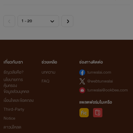
นมากกว่านั้น 3/3
เกี่ยวกับเรา
ช่วยเหลือ
ช่องทางติดต่อ
ธัญวลัยคือ?
บทความ
tunwalai.com
นโยบายการ
FAQ
@webtunwalai
คุ้มครอง
tunwalai@ookbee.com
ข้อมูลส่วนบุคคล
เงื่อนไขและข้อตกลง
แพลตฟอร์มในเครือ
Third-Party
Notice
ดาวน์โหลด