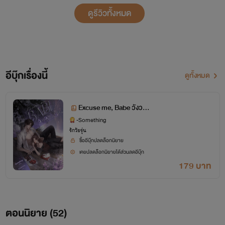
ดูรีวิวทั้งหมด
อีบุ๊กเรื่องนี้
ดูทั้งหมด
Excuse me, Babe วังวนค
นคลั่งรัก
-Something
รักวัยรุ่น
ซื้ออีบุ๊กปลดล็อกนิยาย
เคยปลดล็อกนิยายได้ส่วนลดอีบุ๊ก
179 บาท
ตอนนิยาย (
52
)