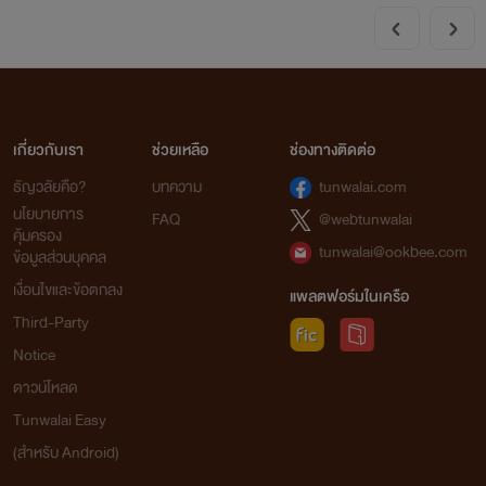
เกี่ยวกับเรา
ช่วยเหลือ
ช่องทางติดต่อ
ธัญวลัยคือ?
บทความ
tunwalai.com
นโยบายการ
FAQ
@webtunwalai
คุ้มครอง
tunwalai@ookbee.com
ข้อมูลส่วนบุคคล
เงื่อนไขและข้อตกลง
แพลตฟอร์มในเครือ
Third-Party
Notice
ดาวน์โหลด
Tunwalai Easy
(สำหรับ Android)