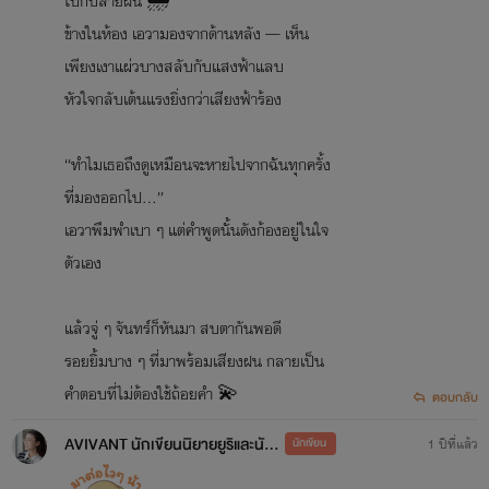
ไปกับสายฝน 🌧️
ข้างในห้อง เอวามองจากด้านหลัง — เห็น
เพียงเงาแผ่วบางสลับกับแสงฟ้าแลบ
หัวใจกลับเต้นแรงยิ่งกว่าเสียงฟ้าร้อง
“ทำไมเธอถึงดูเหมือนจะหายไปจากฉันทุกครั้ง
ที่มองออกไป…”
เอวาพึมพำเบา ๆ แต่คำพูดนั้นดังก้องอยู่ในใจ
ตัวเอง
แล้วจู่ ๆ จันทร์ก็หันมา สบตากันพอดี
รอยยิ้มบาง ๆ ที่มาพร้อมเสียงฝน กลายเป็น
คำตอบที่ไม่ต้องใช้ถ้อยคำ 💫
ตอบกลับ
AVIVANT นักเขียนนิยายยูริและนักออกแบบ
นักเขียน
1 ปีที่แล้ว