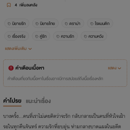
4
เพิ่มลงคลัง
นิยายรัก
นิยายไทย
ดราม่า
โรแมนติก
เรื่องจริง
คู่รัก
ความรัก
ความหวัง
แสดงเพิ่มเติม
ความฝัน
เศร้าใจ
ซ่อนไว้
อดีต
ปัจจุบัน
หญิงรักหญิง
ยูริ
คู่ชีวิต
คำเตือนเนื้อหา
แสดง
แสงจันทร์
อ้อมกอด
จันทร์
นักเขียน
คำเตือนเกี่ยวกับเนื้อหาในเรื่องอาจมีการสปอยล์ถึงเนื้อเรื่องหลัก
สวนป่า
มหาลัย
การทำงาน
ครอบครัว
คำโปรย
แนะนำเรื่อง
ทะเล
เอวา
พระจันทร์
รักแรก
สบตา
รู้สึก
ไม่มีเหตุผล
หยุดพัก
เธอเท่านั้น
บางครั้ง...คนที่เราไม่เคยคิดว่าจะรัก กลับกลายเป็นคนที่หัวใจเฝ้า
รอในทุกคืนจันทร์ ความรักที่อบอุ่น ท่ามกลางบาดแผลในอดีต
หัวใจสำคัญ
ปล่อยวาง
ซื่อสัตย์
แค่นี้