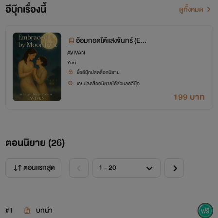
อีบุ๊กเรื่องนี้
ดูทั้งหมด
อ้อมกอดใต้แสงจันทร์ (Em
braced by Moonlight) เล่
AVIVAN
Yuri
มที
ซื้ออีบุ๊กปลดล็อกนิยาย
เคยปลดล็อกนิยายได้ส่วนลดอีบุ๊ก
199 บาท
ตอนนิยาย (
26
)
ตอนแรกสุด
#1
บทนำ