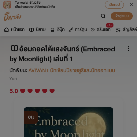
Tunwalai ธัญวลัย
เปิดแอป
เพื่อประสบการณ์ที่ดีกว่าบนมือถือ
เข้าสู่ระบบ
มาใหม่
หน้าแรก
นิยาย
อีบุ๊ก
การ์ตูน
ดรีมแชท
ธัญลิสต์
อ้อมกอดใต้แสงจันทร์ (Embraced
by Moonlight) เล่มที่ 1
นักเขียน:
AVIVANT นักเขียนนิยายยูริและนักออกแบบ
Yuri
5.0
จบ