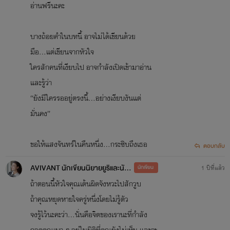
อ่านฟรีนะคะ
บางถ้อยคำในบทนี้ อาจไม่ได้เขียนด้วย
มือ...แต่เขียนจากหัวใจ
ใครสักคนที่เงียบไป อาจกำลังเปิดเข้ามาอ่าน
และรู้ว่า
“ยังมีใครรออยู่ตรงนี้...อย่างเงียบงันแต่
มั่นคง”
ขอให้แสงจันทร์ในคืนหนึ่ง…กระซิบถึงเธอ
ตอบกลับ
AVIVANT นักเขียนนิยายยูริและนักออกแบบ
นักเขียน
1 ปีที่แล้ว
ถ้าตอนนี้หัวใจคุณเต้นผิดจังหวะไปสักวูบ
ถ้าคุณหยุดหายใจครู่หนึ่งโดยไม่รู้ตัว
จงรู้ไว้นะคะว่า...นั่นคือจิตของเรานะที่กำลัง