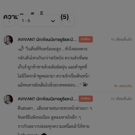
ความคิดเห็นทั้งหมด (
5
)
AVIVANT นักเขียนนิยายยูริและนักออกแบบ
นักเขียน
10 เดือนที่แล้ว
🌙 “ในคืนที่จันทร์ลอยสูง…หัวใจสองดวง
กลับสั่นไหวเกินกว่าจะปิดบัง ความลับที่เคย
เก็บงำถูกท้าทายด้วยสัมผัสอุ่น และคำพูดที่
ไม่มีใครกล้าพูดออกมา ความรักเริ่มเดินหน้า
แม้หนทางยังเต็มไปด้วยบททดสอบ…” 💫
ตอบกลับ
AVIVANT นักเขียนนิยายยูริและนักออกแบบ
นักเขียน
10 เดือนที่แล้ว
คืนฝนตก…เสียงสายฝนกระทบหน้าต่างเบา ๆ
จันทร์ยืนพิงระเบียง สูดลมหายใจลึก ๆ
ราวกับอยากปล่อยทุกความเหนื่อยล้าให้หาย