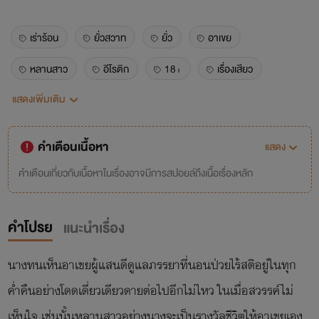
เร่าร้อน
ยั่วสวาท
ยั่ว
อาเขย
หลานสาว
อีโรติก
18+
เรื่องเสียว
แสดงเพิ่มเติม
จีนโบราณเสียว
จีนโบราณติดเรต
คำเตือนเนื้อหา
แสดง
คำเตือนเกี่ยวกับเนื้อหาในเรื่องอาจมีการสปอยล์ถึงเนื้อเรื่องหลัก
คำโปรย
แนะนำเรื่อง
นางทนเห็นอาเขยผู้แสนดีดูแลภรรยาที่นอนป่วยไร้สติอยู่ในทุก
ค่ำคืนอย่างโดดเดี่ยวเดียวดายต่อไปอีกไม่ไหว ในเมื่อสวรรค์ไม่
เห็นใจ เช่นนั้นหลานสาวอย่างนางจะเป็นรางวัลชีวิตให้อาเขยเอง