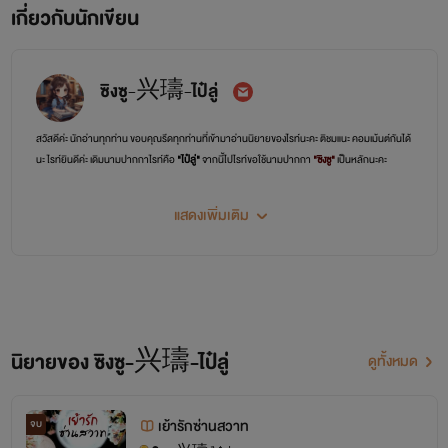
เกี่ยวกับนักเขียน
ซิงซู-兴璹-ไป๋ลู่
สวัสดีค่ะ นักอ่านทุกท่าน ขอบคุณรีดทุกท่านที่เข้ามาอ่านนิยายของไรท์นะคะ ติชมแนะ คอมเม้นต์กันได้
นะ ไรท์ยินดีค่ะ เดิมนามปากกาไรท์คือ
"ไป๋ลู่"
จากนี้ไปไรท์ขอใช้นามปากกา
"ซิงซู"
เป็นหลักนะคะ
แสดงเพิ่มเติม
นิยายของ ซิงซู-兴璹-ไป๋ลู่
ดูทั้งหมด
เย้ารักซ่านสวาท
จบ