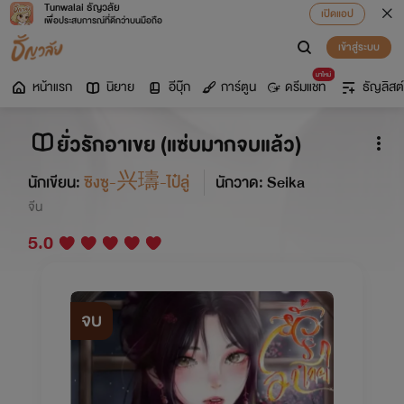
Tunwalai ธัญวลัย
เปิดแอป
เพื่อประสบการณ์ที่ดีกว่าบนมือถือ
เข้าสู่ระบบ
มาใหม่
หน้าแรก
นิยาย
อีบุ๊ก
การ์ตูน
ดรีมแชท
ธัญลิสต์
ยั่วรักอาเขย (แซ่บมากจบแล้ว)
นักเขียน:
ซิงซู-兴璹-ไป๋ลู่
นักวาด: Seika
จีน
5.0
จบ