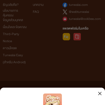
ธัญวลัยคือ?
บทความ
tunwalai.com
นโยบายการ
FAQ
@webtunwalai
คุ้มครอง
tunwalai@ookbee.com
ข้อมูลส่วนบุคคล
เงื่อนไขและข้อตกลง
แพลตฟอร์มในเครือ
Third-Party
Notice
ดาวน์โหลด
Tunwalai Easy
(สำหรับ Android)
ข้อความที่ท่านได้อ่านจากเว็บไซต์นี้เกิดจากการเขียนโดยสาธารณชนและเผยแพร่โดยอัตโนมัติ ผู้ดูแล
เว็บไซต์แห่งนี้ไม่ได้เห็นด้วยและไม่ขอรับผิดชอบต่อข้อความใดๆ ทั้งสิ้น ดังนั้นผู้อ่านทุกท่านโปรดใช้
วิจารณญาณในการกลั่นกรองด้วยตนเอง และหากท่านพบข้อความใดๆ ที่ขัดต่อกฎหมายและศีลธรรม