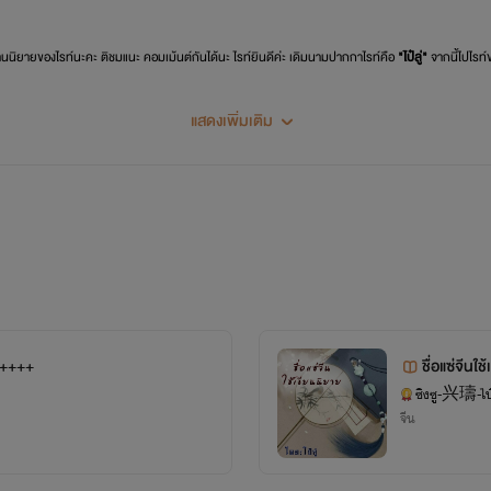
อ่านนิยายของไรท์นะคะ ติชมแนะ คอมเม้นต์กันได้นะ ไรท์ยินดีค่ะ เดิมนามปากกาไรท์คือ
"ไป๋ลู่"
จากนี้ไปไรท
แสดงเพิ่มเติม
+++++
ชื่อแซ่จีนใช
ซิงซู-兴璹-ไป๋ล
จีน