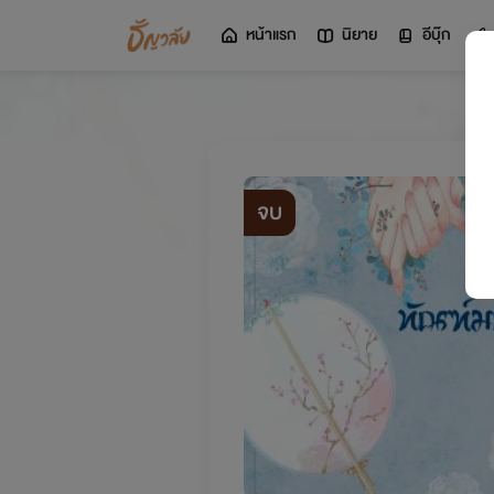
หน้าแรก
นิยาย
อีบุ๊ก
จบ