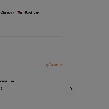
์ขอใช้นามปากกา
"ซิงซู"
เป็นหลักนะคะ
ดูทั้งหมด
้เขียนนิยาย
จบ
อง
ู่
ซิงซ
จีน