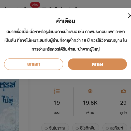
มาใหม่
การ์ตูน
ดรีมแชท
ธัญลิสต์
ค้นหา
คำเตือน
นิยายเรื่องนี้มีเนื้อหาหรือรูปแบบการนำเสนอ เช่น ภาพประกอบ เพศ ภาษา
ทัณฑ์มธุรส18+(Ho
เป็นต้น ที่อาจไม่เหมาะสมกับผู้อ่านที่อายุต่ำกว่า 18 ปี ควรใช้วิจารณญาน ใน
การอ่านหรือควรได้รับคำแนะนำจากผู้ใหญ่
นักเขียน:
ซิงซู-兴璹-ไป๋ลู่
ยกเลิก
ตกลง
อีโรติก
4.8
19
19.8K
29
ตอน
เข้าชม
ถูกใจ
จีนโบราณ
อิโรติกจีน
ลงทัณฑ์