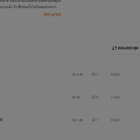
หลงตาย ยอมกลายเป็นสตรีอำมหิตด้วยเหตุผล
องนางแล้ว จ้าวชิงหลงก็เกิดโทสะอย่างมาก
89 บาท
ตอนแรกสุด
2.4k
1
6 หน้า
2k
0
7 หน้า
ง1
1.2k
1
5 หน้า