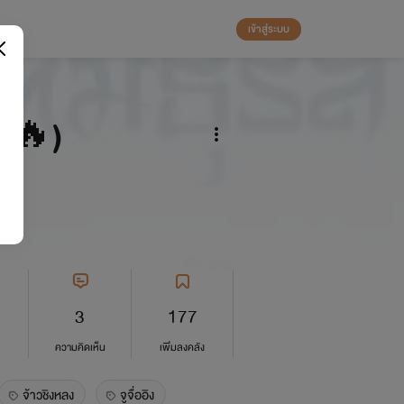
เข้าสู่ระบบ
t!🔥)
3
177
ความคิดเห็น
เพิ่มลงคลัง
จ้าวชิงหลง
จูจื่ออิง