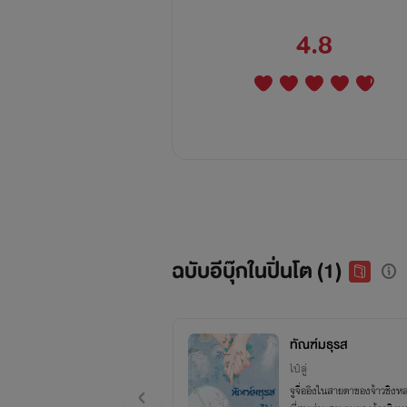
4.8
ฉบับอีบุ๊กในปิ่นโต (1)
ทัณฑ์มธุรส
ไป๋ลู่
จูจื่ออิงในสายตาของจ้าวชิงหล