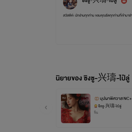
ซิงซู-兴璹-ไป๋ลู่
สวัสดีค่ะ นักอ่านทุกท่าน ขอบคุณรีดทุกท่านที่เข้ามา
นิยายของ ซิงซู-兴璹-ไป๋ลู่
บุปผาพิศวาส NC
จบ
ซิงซู-兴璹-ไป๋ลู่
จีน