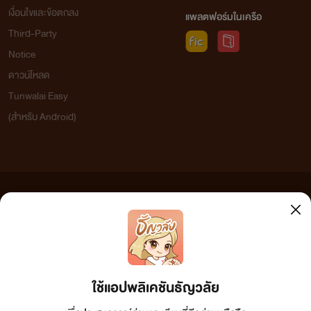
เงื่อนไขและข้อตกลง
แพลตฟอร์มในเครือ
Third-Party
Notice
ดาวน์โหลด
Tunwalai Easy
(สำหรับ Android)
ข้อความที่ท่านได้อ่านจากเว็บไซต์นี้เกิดจากการเขียนโดยสาธารณชนและเผยแพร่โดยอัตโนมัติ ผู้ดูแล
เว็บไซต์แห่งนี้ไม่ได้เห็นด้วยและไม่ขอรับผิดชอบต่อข้อความใดๆ ทั้งสิ้น ดังนั้นผู้อ่านทุกท่านโปรดใช้
วิจารณญาณในการกลั่นกรองด้วยตนเอง และหากท่านพบข้อความใดๆ ที่ขัดต่อกฎหมายและศีลธรรม
กรุณาแจ้งมาที่ tunwalai@ookbee.com เพื่อทีมงานจะได้ดำเนินการในทันที ทั้งนี้ ทางเว็บไซต์ขอสงวน
ลิขสิทธิ์ตามพระราชบัญญัติลิขสิทธิ์ (ฉบับเพิ่มเติม) พ.ศ.2558
ใช้แอปพลิเคชันธัญวลัย