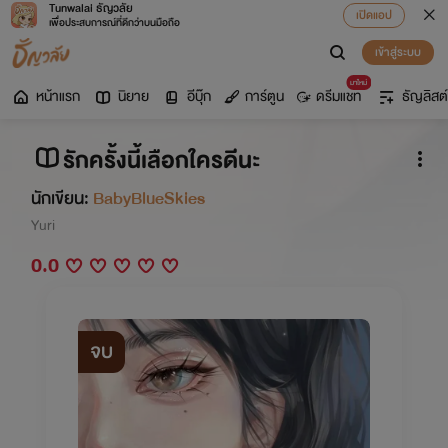
Tunwalai ธัญวลัย
เปิดแอป
เพื่อประสบการณ์ที่ดีกว่าบนมือถือ
เข้าสู่ระบบ
มาใหม่
หน้าแรก
นิยาย
อีบุ๊ก
การ์ตูน
ดรีมแชท
ธัญลิสต์
รักครั้งนี้เลือกใครดีนะ
นักเขียน:
BabyBlueSkies
Yuri
0.0
จบ