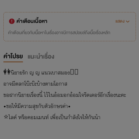
คำเตือนเนื้อหา
แสดง
คำเตือนเกี่ยวกับเนื้อหาในเรื่องอาจมีการสปอยล์ถึงเนื้อเรื่องหลัก
คำโปรย
แนะนำเรื่อง
👭นิยายรัก ญ ญ แนวเบาสมอง🏳️‍🌈
อาจมีตลกโบ๊ะบ๊ะบ้างตามโอกาส
ขอฝากนิยายเรื่องนี้ ไว้ในอ้อมอกอ้อมใจรีดเดอร์อีกเรื่องนะคะ
•ขอให้มีความสุขกับตัวอักษรค่า•
⭐️ไลค์ หรือคอมเมนท์ เพื่อเป็นกำลังใจให้กันน้า