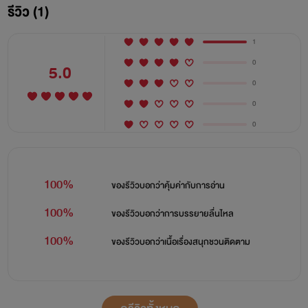
รีวิว (1)
1
0
5.0
0
0
0
100%
สิริน : ‘ไม่ต้องสนใจฉันหรอก ...ฉันก็แค่ของเล่น
ของรีวิวบอกว่า
คุ้มค่ากับการอ่าน
100%
ของรีวิวบอกว่า
การบรรยายลื่นไหล
ชิ้นหนึ่ง ไม่มีชีวิตจิตใจให้ใครมาสงสาร เบื่อกันแล้ว
100%
ของรีวิวบอกว่า
เนื้อเรื่องสนุกชวนติดตาม
ก็แค่ทิ้งขว้าง’