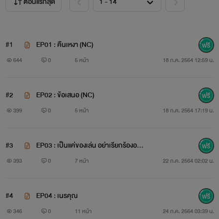
ตอนแรกสุด
เลย...เธอมันก็แค่ของเล่นเท่านั้น เบื่อฉันก็
เขี่ยทิ้ง’
#1
EP01 : คืนเหงา (NC)
644
0
5 หน้า
18 ก.ค. 2564 12:59 น.
.
#2
EP02 : ข้อเสนอ (NC)
นิยายเรื่องนี้แต่งขึ้นจากจินตนาการของผู้เขียนเท่านั้น ไม่ได้มี
399
0
5 หน้า
18 ก.ค. 2564 17:19 น.
เจตนาพาดพิง กล่าวถึง หรือทำให้ผู้อื่นเสียหายและเสื่อมเสียชื่อ
เสียงแต่อย่างใด
#3
EP03 : เป็นแค่ของเล่น อย่าเรียกร้องอะไ
รมาก (NC+)
393
0
7 หน้า
22 ก.ค. 2564 02:02 น.
.
ขออนุญาตเจ้าของภาพอิมเมจตัวละคร ขอบคุณรูปภาพสวย
#4
EP04 : เนรคุณ
ๆ จาก Pinterest
🙏🏻
346
0
11 หน้า
24 ก.ค. 2564 03:39 น.