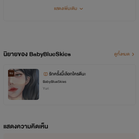
.
แสดงเพิ่มเติม
Minimalist
.
#BabyBlueSkies
นิยายของ BabyBlueSkies
ดูทั้งหมด
รักครั้งนี้เลือกใครดีนะ
จบ
BabyBlueSkies
Yuri
แสดงความคิดเห็น