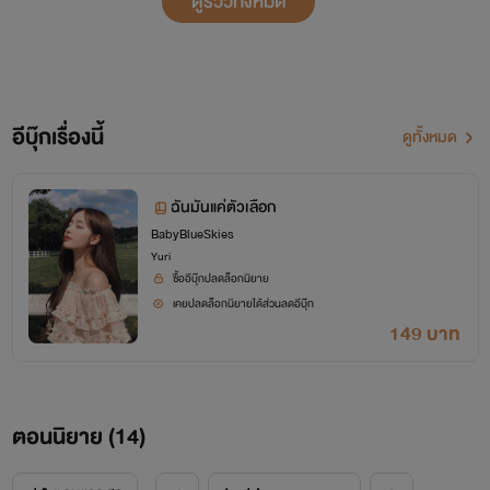
ดูรีวิวทั้งหมด
อีบุ๊กเรื่องนี้
ดูทั้งหมด
ฉันมันแค่ตัวเลือก
BabyBlueSkies
Yuri
ซื้ออีบุ๊กปลดล็อกนิยาย
เคยปลดล็อกนิยายได้ส่วนลดอีบุ๊ก
149 บาท
ตอนนิยาย (
14
)
สายธาร : ‘อย่าสำคัญตัวเองมาก