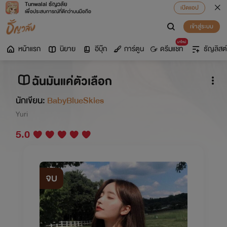
Tunwalai ธัญวลัย
เปิดแอป
เพื่อประสบการณ์ที่ดีกว่าบนมือถือ
เข้าสู่ระบบ
มาใหม่
หน้าแรก
นิยาย
อีบุ๊ก
การ์ตูน
ดรีมแชท
ธัญลิสต์
ฉันมันแค่ตัวเลือก
นักเขียน:
BabyBlueSkies
Yuri
5.0
จบ