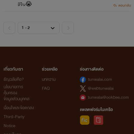
สิริน😭
ตอบกลับ
เกี่ยวกับเรา
ช่วยเหลือ
ช่องทางติดต่อ
ธัญวลัยคือ?
บทความ
tunwalai.com
นโยบายการ
FAQ
@webtunwalai
คุ้มครอง
tunwalai@ookbee.com
ข้อมูลส่วนบุคคล
เงื่อนไขและข้อตกลง
แพลตฟอร์มในเครือ
Third-Party
Notice