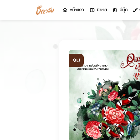
หน้าแรก
นิยาย
อีบุ๊ก
จบ