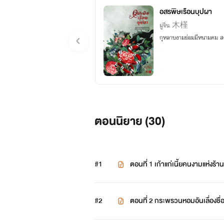
อสรพิษเรือนบุปผา
มู่จิ่น 木槿
กุหลาบงามย่อมมีหนามคม สตร
ตอนนิยาย (
30
)
#1
ตอนที่ 1 เก้าแก่เนี้ยคนงามแห่งร
#2
ตอนที่ 2 กระพรวนหอมอันเลื่องชื่