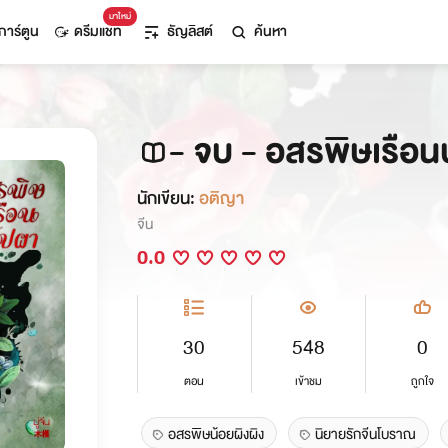
มาใหม่
การ์ตูน
ดรีมแชท
ธัญลิสต์
ค้นหา
- จบ - อสรพิษเรือน
นักเขียน:
อติญา
จีน
0.0
30
548
0
ตอน
เข้าชม
ถูกใจ
อสรพิษน้อยผิงผิง
นิยายรักจีนโบราณ