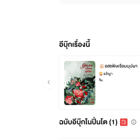
อีบุ๊กเรื่องนี้
อสรพิษเรือนบุปผา
อติญา
จีน
ฉบับอีบุ๊กในปิ่นโต (1)