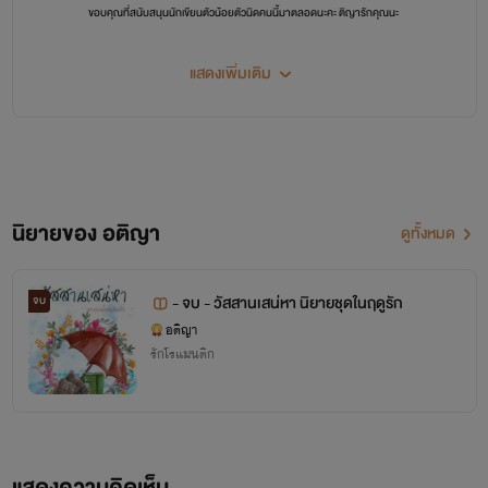
ขอบคุณที่สนับสนุนนักเขียนตัวน้อยตัวนิดคนนี้มาตลอดนะคะ ติญารักคุณนะ
แสดงเพิ่มเติม
นิยายของ อติญา
ดูทั้งหมด
- จบ - วัสสานเสน่หา นิยายชุดในฤดูรัก
จบ
อติญา
รักโรแมนติก
แสดงความคิดเห็น