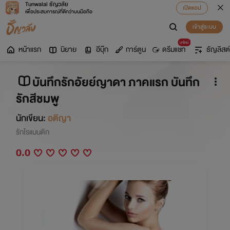
Tunwalai ธัญวลัย
เปิดแอป
เพื่อประสบการณ์ที่ดีกว่าบนมือถือ
เข้าสู่ระบบ
มาใหม่
หน้าแรก
นิยาย
อีบุ๊ก
การ์ตูน
ดรีมแชท
ธัญลิสต์
บันทึกรักอัยย์ญาดา ภาคแรก บันทึก
รักสีชมพู
นักเขียน:
อติญา
รักโรแมนติก
0.0