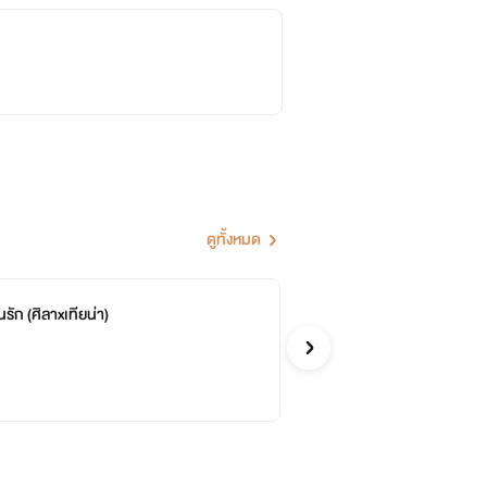
ดูทั้งหมด
รัก (ศิลาxเทียน่า)
ไคล
จบ
วาริ
รักวัยรุ่