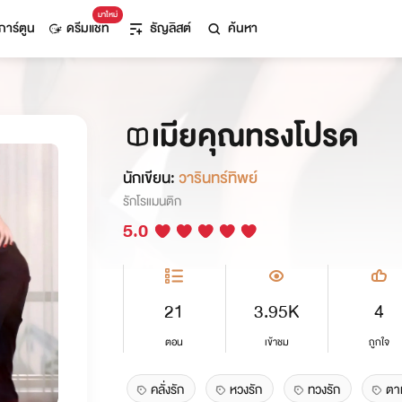
มาใหม่
การ์ตูน
ดรีมแชท
ธัญลิสต์
ค้นหา
เมียคุณทรงโปรด
นักเขียน:
วารินทร์ทิพย์
รักโรแมนติก
5.0
21
3.95K
4
ตอน
เข้าชม
ถูกใจ
คลั่งรัก
หวงรัก
ทวงรัก
ตา