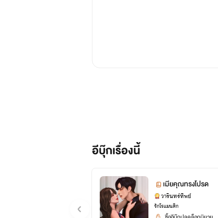
อีบุ๊กเรื่องนี้
เมียคุณทรงโปรด
วารินทร์ทิพย์
รักโรแมนติก
ซื้ออีบุ๊กปลดล็อกนิยาย