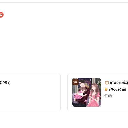
NC25+)
เกมร้ายซ่อน
จบ
วารินทร์ทิพย์
อีโรติก