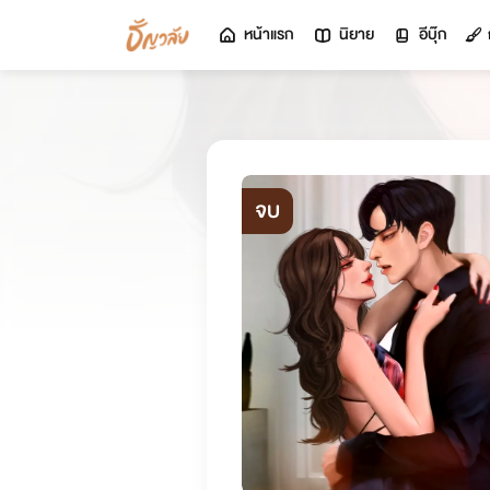
หน้าแรก
นิยาย
อีบุ๊ก
จบ