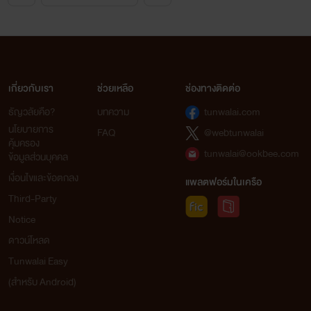
เกี่ยวกับเรา
ช่วยเหลือ
ช่องทางติดต่อ
ธัญวลัยคือ?
บทความ
tunwalai.com
นโยบายการ
FAQ
@webtunwalai
คุ้มครอง
tunwalai@ookbee.com
ข้อมูลส่วนบุคคล
เงื่อนไขและข้อตกลง
แพลตฟอร์มในเครือ
Third-Party
Notice
ดาวน์โหลด
Tunwalai Easy
(สำหรับ Android)