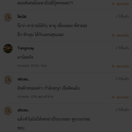
ตอนพิเศษมีเฉพาะในอีบุ๊คหรอคะ??
ตอบกลับ
โดนัด
1 ปีที่แล้ว
นึกว่า คาร่าจะได้กับ พายุ เพื่อนของ พี่ชายสะ
อีก หักมุม ได้กับแทนคุณเฉย
ตอบกลับ
Tangmay
3 ปีที่แล้ว
มาน้อยจัง
จากตอน: EP33. ห่วง
ตอบกลับ
alizaa..
3 ปีที่แล้ว
อัพอีกหน่อยค่าา กำลังสนุก เริ่มติดแล้ว
จากตอน: EP6.ลอบทำร้าย
ตอบกลับ
alizaa..
3 ปีที่แล้ว
แล้วทำไมไม่ให้เฟรย่าเป็นนางเอก ดูนางเก่งอะ
ชอบ