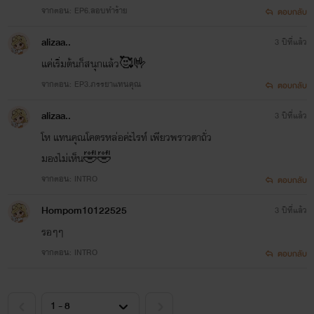
จากตอน: EP6.ลอบทำร้าย
ตอบกลับ
alizaa..
3 ปีที่แล้ว
แค่เริ่มต้นก็สนุกแล้ว🥰🤟
จากตอน: EP3.ภรรยาแทนคุณ
ตอบกลับ
alizaa..
3 ปีที่แล้ว
โห แทนคุณโคตรหล่อค่ะไรท์ เพียวพราวตาถั่ว
มองไม่เห็น🤣🤣
จากตอน: INTRO
ตอบกลับ
Hompom10122525
3 ปีที่แล้ว
รอๆๆ
จากตอน: INTRO
ตอบกลับ