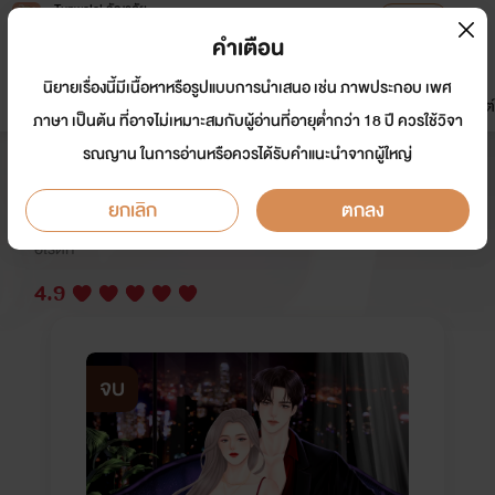
Tunwalai ธัญวลัย
เปิดแอป
เพื่อประสบการณ์ที่ดีกว่าบนมือถือ
คำเตือน
เข้าสู่ระบบ
นิยายเรื่องนี้มีเนื้อหาหรือรูปแบบการนำเสนอ เช่น ภาพประกอบ เพศ
มาใหม่
หน้าแรก
นิยาย
อีบุ๊ก
การ์ตูน
ดรีมแชท
ธัญลิสต์
ภาษา เป็นต้น ที่อาจไม่เหมาะสมกับผู้อ่านที่อายุต่ำกว่า 18 ปี ควรใช้วิจา
รณญาน ในการอ่านหรือควรได้รับคำแนะนำจากผู้ใหญ่
นางร้ายมาเฟีย
ยกเลิก
ตกลง
นักเขียน:
วารินทร์ทิพย์
อีโรติก
4.9
จบ