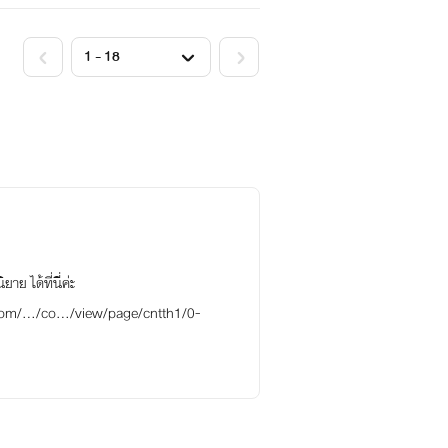
 ได้ที่นี่ค่ะ
q.com/…/co…/view/page/cntth1/0-
----------------------------------------
กา อักษรามณี และ กรัชเพชร นะคะ