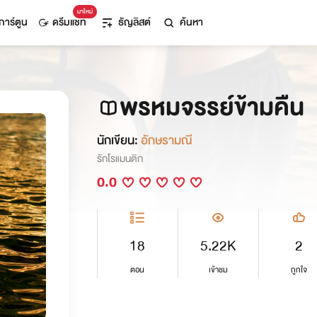
มาใหม่
การ์ตูน
ดรีมแชท
ธัญลิสต์
ค้นหา
พรหมจรรย์ข้ามคืน
นักเขียน:
อักษรามณี
รักโรแมนติก
0.0
18
5.22K
2
ตอน
เข้าชม
ถูกใจ