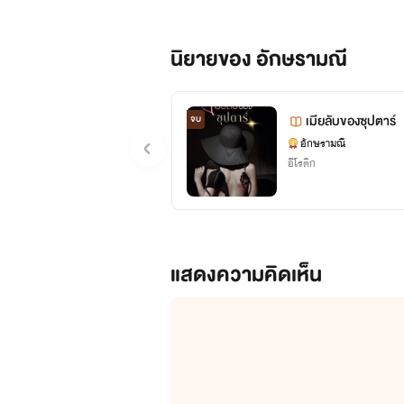
นิยายของ อักษรามณี
เมียลับของซุปตาร์
จบ
อักษรามณี
อีโรติก
แสดงความคิดเห็น