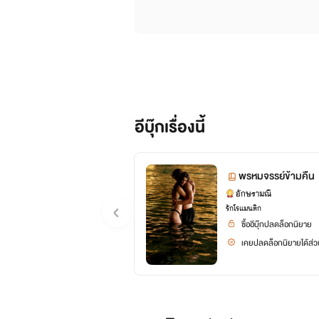
อีบุ๊กเรื่องนี้
พรหมจรรย์ข้ามคืน
อักษรามณี
รักโรแมนติก
ซื้ออีบุ๊กปลดล็อกนิยาย
เคยปลดล็อกนิยายได้ส่วน