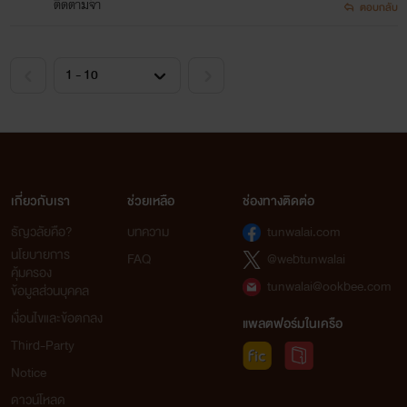
ติดตามจ้า
ตอบกลับ
เกี่ยวกับเรา
ช่วยเหลือ
ช่องทางติดต่อ
ธัญวลัยคือ?
บทความ
tunwalai.com
นโยบายการ
FAQ
@webtunwalai
คุ้มครอง
tunwalai@ookbee.com
ข้อมูลส่วนบุคคล
เงื่อนไขและข้อตกลง
แพลตฟอร์มในเครือ
Third-Party
Notice
ดาวน์โหลด