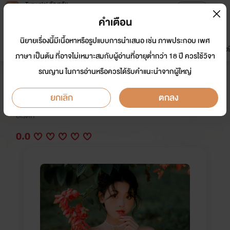
Tunwalai ธัญวลัย
เปิดแอป
เพื่อประสบการณ์ที่ดีกว่าบนมือถือ
คำเตือน
เข้าสู่ระบบ
นิยายเรื่องนี้มีเนื้อหาหรือรูปแบบการนำเสนอ เช่น ภาพประกอบ เพศ
มาใหม่
หน้าแรก
นิยาย
อีบุ๊ก
การ์ตูน
ดรีมแชท
ธัญลิสต์
ภาษา เป็นต้น ที่อาจไม่เหมาะสมกับผู้อ่านที่อายุต่ำกว่า 18 ปี ควรใช้วิจา
รณญาน ในการอ่านหรือควรได้รับคำแนะนำจากผู้ใหญ่
รอยรักเกมแค้น
ยกเลิก
ตกลง
นักเขียน:
อักษรามณี
อีโรติก
0.0