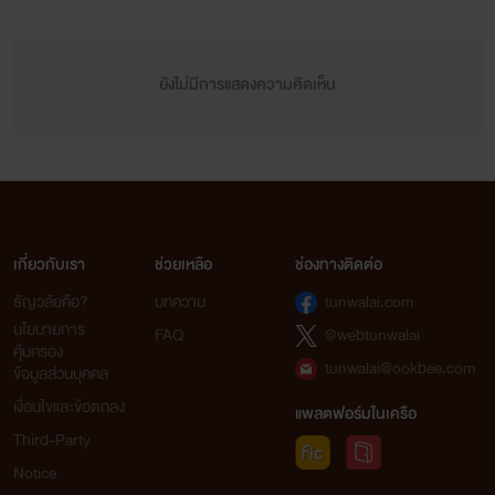
ยังไม่มีการแสดงความคิดเห็น
เกี่ยวกับเรา
ช่วยเหลือ
ช่องทางติดต่อ
ธัญวลัยคือ?
บทความ
tunwalai.com
นโยบายการ
FAQ
@webtunwalai
คุ้มครอง
tunwalai@ookbee.com
ข้อมูลส่วนบุคคล
เงื่อนไขและข้อตกลง
แพลตฟอร์มในเครือ
Third-Party
Notice