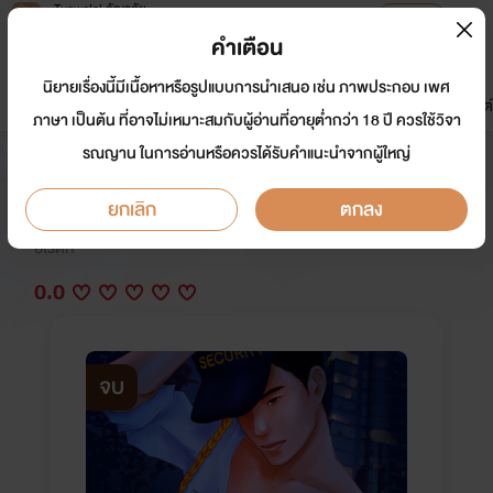
Tunwalai ธัญวลัย
เปิดแอป
เพื่อประสบการณ์ที่ดีกว่าบนมือถือ
คำเตือน
เข้าสู่ระบบ
นิยายเรื่องนี้มีเนื้อหาหรือรูปแบบการนำเสนอ เช่น ภาพประกอบ เพศ
มาใหม่
หน้าแรก
นิยาย
อีบุ๊ก
การ์ตูน
ดรีมแชท
ธัญลิสต์
ภาษา เป็นต้น ที่อาจไม่เหมาะสมกับผู้อ่านที่อายุต่ำกว่า 18 ปี ควรใช้วิจา
รณญาน ในการอ่านหรือควรได้รับคำแนะนำจากผู้ใหญ่
กระแทกรัก
ยกเลิก
ตกลง
นักเขียน:
ณิการ์
อีโรติก
0.0
จบ