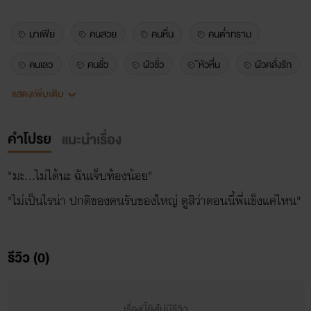
มาเฟีย
คนสวย
คนหื่น
คนต่ำทราม
คนเลว
คนชั่ว
ผัวชั่ว
ัหัวหื่น
ผัวคลั่งรัก
แสดงเพิ่มเติม
ท้อง
นิยายรัก
โรมานซ์
คนรวย
ประธานหนุ่ม
บอส
คำโปรย
แนะนำเรื่อง
"มะ...ไม่ได้นะ ฉันเจ็บท้องน้อย"
"ไม่เป็นไรน่า ปกติของคนรับของใหญ่ ดูสิว่าตอนนี้พี่แข็งแค่ไหน"
รีวิว (0)
เรื่องนี้ยังไม่มีรีวิว