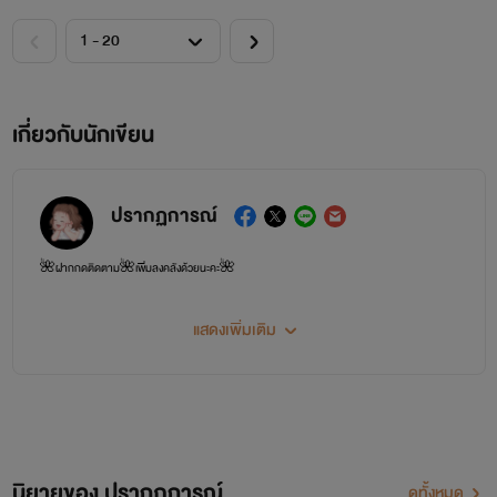
เกี่ยวกับนักเขียน
ปรากฏการณ์
🌺ฝากกดติดตาม🌺เพิ่มลงคลังด้วยนะคะ🌺
แสดงเพิ่มเติม
นิยายของ ปรากฏการณ์
ดูทั้งหมด