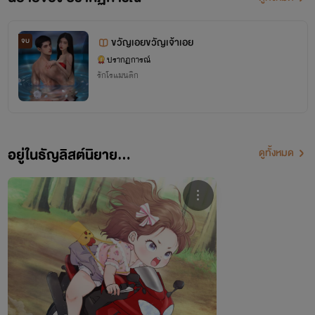
ขวัญเอยขวัญเจ้าเอย
จบ
ปรากฏการณ์
รักโรแมนติก
อยู่ในธัญลิสต์นิยาย...
ดูทั้งหมด