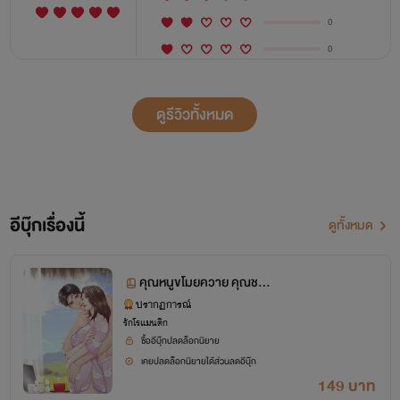
0
0
ดูรีวิวทั้งหมด
อีบุ๊กเรื่องนี้
ดูทั้งหมด
คุณหนูขโมยควาย คุณชา
ยขโมยเป็ด
ปรากฏการณ์
รักโรแมนติก
ซื้ออีบุ๊กปลดล็อกนิยาย
เคยปลดล็อกนิยายได้ส่วนลดอีบุ๊ก
149 บาท