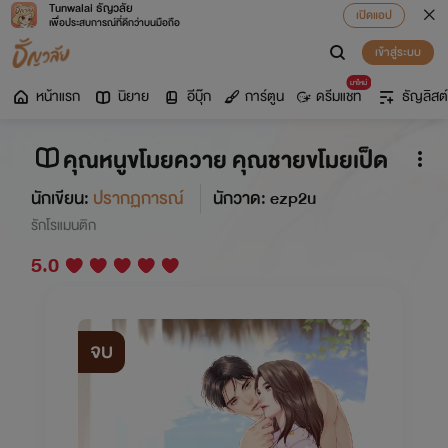
Tunwalai ธัญวลัย
เปิดแอป
เพื่อประสบการณ์ที่ดีกว่าบนมือถือ
เข้าสู่ระบบ
มาใหม่
หน้าแรก
นิยาย
อีบุ๊ก
การ์ตูน
ดรีมแชท
ธัญลิสต์
คุณหนูขโมยควาย คุณชายขโมยเป็ด
นักเขียน:
ปรากฏการณ์
นักวาด: ezp2u
รักโรแมนติก
5.0
จบ