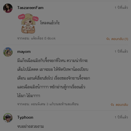
TaszareenFam
1 ปีที่แล้ว
โหลดแย้วก้ะ
จากตอน: แจ้งเรื่อง E-Book
ตอบกลับ (1)
mayom
1 ปีที่แล้ว
มีแก๊งเฉือฉมิงกับจิ้งจอกที่ไหน ความน่ารักจะ
เต็มไปโม้ดดด เยาจะยอ ให้ทิดปังพาน้องเปียบ
เดือน แอนด์เขื่อนขังไป เรื่องของจักยานจิ้งจอก
และเฉือฉมิงน้าาาาา หยักอ่านทู้กกเรื่องแย้ว
ไย้มา ไย้มาาาา
จากตอน: ตอนพิเศษ 3 แก้บนสะท้านสะเทือน
ตอบกลับ
Typhoon
1 ปีที่แล้ว
จบอย่างสวยงาม