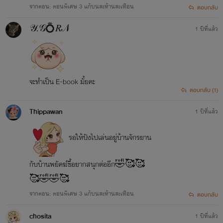
จากตอน: ตอนพิเศษ 3 แก้บนสะท้านสะเทือน
ตอบกลับ
𝒴.𝒢💍𝑅𝒩
1 ปีที่แล้ว
จะทำเป็น E-book มั้ยคะ
ตอบกลับ (1)
Thippawan
1 ปีที่แล้ว
รอให้ปังไปเล่นอยู่บ้านจักรยาน
กับบ้านพยัคฆ์ขี้อยากสนุกต่ออีก🤣🥰🥰
🥰🤣🤣🥰
จากตอน: ตอนพิเศษ 3 แก้บนสะท้านสะเทือน
ตอบกลับ
chosita
1 ปีที่แล้ว