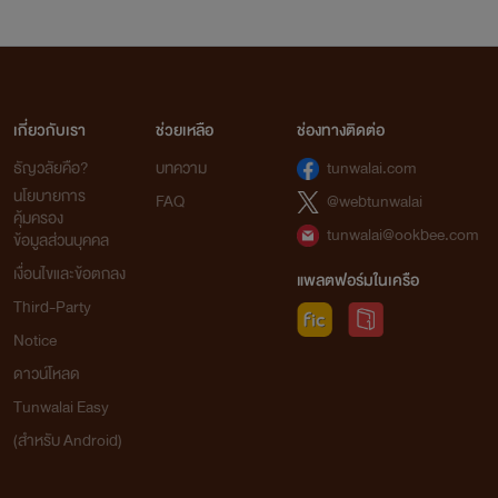
เกี่ยวกับเรา
ช่วยเหลือ
ช่องทางติดต่อ
ธัญวลัยคือ?
บทความ
tunwalai.com
นโยบายการ
FAQ
@webtunwalai
คุ้มครอง
tunwalai@ookbee.com
ข้อมูลส่วนบุคคล
เงื่อนไขและข้อตกลง
แพลตฟอร์มในเครือ
Third-Party
Notice
ดาวน์โหลด
Tunwalai Easy
(สำหรับ Android)