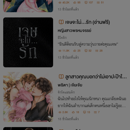
ก่อนจะรู้ความจริงว่าเขานั้นมีคนติดอยู่ในใจอ
40.2K
95
107
51
ยู่แล้ว หากไม่อาจเปลี่ยนใจให้เขามารักได้ เธ
13 ชั่วโมงที่แล้ว
อขอจากไปพร้อมลูกในท้องเสียดีกว่า...
เจษจะไม่...รัก (อ่านฟรี)
หญิงสาวพรหมจรรย์
อีโรติก
“ยินดีต้อนรับสู่ความวุ่นวายค่ะคุณเจษ”
11.9K
25
32
28
13 ชั่วโมงที่แล้ว
ลูกสาวคุณบอกว่าไม่เอาปะป๊าใจ
ร้าย
พธิตา | เจียเจีย
รักโรแมนติก
ฉันไปทำอะไรให้คุณนักหนา คุณเกลียดฉันอ
ยากให้ฉันลำบากแต่เด็กคนหนึ่งเขาไม่รู้อะไรเ
ลยคุณภาคิน คุณใจร้ายกับฉันไม่เป็นไรหรอ
2.8K
18
13
7
กหรือว่าเอ็นดูไม่ใช่ลูกคุณ คุณภาคินฉันขอร้
18 ชั่วโมงที่แล้ว
องให้คุณปล่อยพวกเราไปด้วยซ้ำ!!