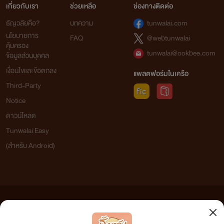
เกี่ยวกับเรา
ช่วยเหลือ
ช่องทางติดต่อ
ธัญวลัยคือ?
บทความ
tunwalai.com
นโยบายการ
FAQ
@webtunwalai
คุ้มครอง
tunwalai@ookbee.com
ข้อมูลส่วนบุคคล
เงื่อนไขและข้อตกลง
แพลตฟอร์มในเครือ
Third-Party
Notice
ดาวน์โหลด
Tunwalai Easy
(สำหรับ Android)
ข้อความที่ท่านได้อ่านจากเว็บไซต์นี้เกิดจากการเขียนโดยสาธารณชนและเผยแพร่โดยอัตโนมัติ ผู้ดูแล
เว็บไซต์แห่งนี้ไม่ได้เห็นด้วยและไม่ขอรับผิดชอบต่อข้อความใดๆ ทั้งสิ้น ดังนั้นผู้อ่านทุกท่านโปรดใช้