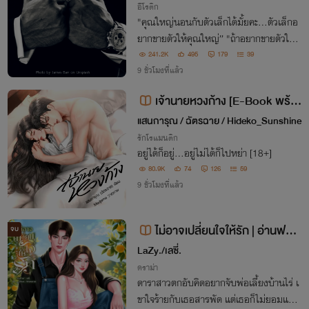
อีโรติก
"คุณใหญ่นอนกับตัวเล็กได้มั้ยคะ...ตัวเล็กอ
ยากขายตัวให้คุณใหญ่” "ถ้าอยากขายตัวให้อ
า...ก็มาขึ้นเตียง"
241.2K
495
179
39
9 ชั่วโมงที่แล้ว
เจ้านายหวงก้าง [E-Book พร้อ
มโหลด]
แสนการุณ / ฉัตรฉาย / Hideko_Sunshine
รักโรแมนติก
อยู่ได้ก็อยู่...อยู่ไม่ได้ก็ไปหย่า [18+]
80.9K
74
126
59
9 ชั่วโมงที่แล้ว
ไม่อาจเปลี่ยนใจให้รัก | อ่านฟรีจ
จบ
นจบ | มีอีบุ๊ก
LaZy./เลซี่.
ดราม่า
ดาราสาวตกอับคิดอยากจับพ่อเลี้ยงบ้านไร่ เ
ขาใจร้ายกับเธอสารพัด แต่เธอก็ไม่ยอมแพ้