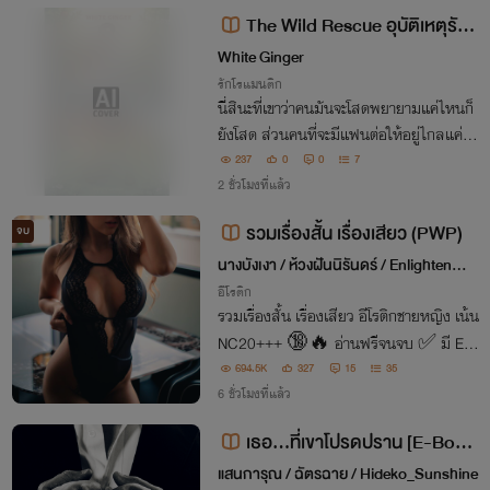
The Wild Rescue อุบัติเหตุรักเ
จ้านายสาวตัวร้ายกับนายมาดนิ่ง
White Ginger
รักโรแมนติก
นี่สินะที่เขาว่าคนมันจะโสดพยายามแค่ไหนก็
ยังโสด ส่วนคนที่จะมีแฟนต่อให้อยู่ไกลแค่ไห
นก็ได้เจอกัน!! เมื่อแฟนที่รักนอกใจ ส่วนแฟ
237
0
0
7
นใหม่ดันเก็บมาจากในป่า!! มาช่วยกันเป็นกำ
2 ชั่วโมงที่แล้ว
ลังใจให้ความรักครั้งใหม่ไปด้วยกันนะคะ
รวมเรื่องสั้น เรื่องเสียว (PWP)
จบ
นางบังเงา / ห้วงฝันนิรันดร์ / Enlightenme
nt
อีโรติก
รวมเรื่องสั้น เรื่องเสียว อีโรติกชายหญิง เน้น
NC20+++ 🔞🔥 อ่านฟรีจนจบ ✅ มี E-b
ook ทุกเรื่อง
694.5K
327
15
35
6 ชั่วโมงที่แล้ว
เธอ...ที่เขาโปรดปราน [E-Book
พร้อมโหลด]
แสนการุณ / ฉัตรฉาย / Hideko_Sunshine