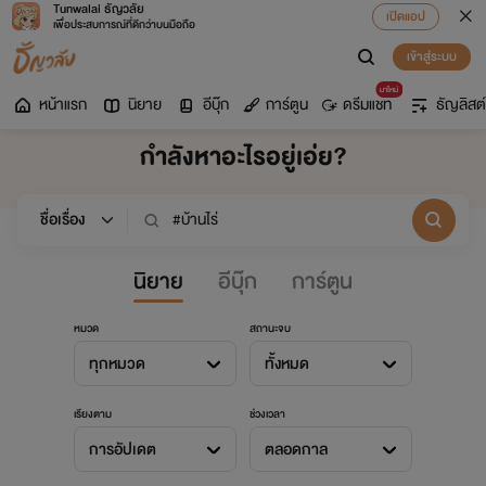
Tunwalai ธัญวลัย
เปิดแอป
เพื่อประสบการณ์ที่ดีกว่าบนมือถือ
เข้าสู่ระบบ
มาใหม่
หน้าแรก
นิยาย
อีบุ๊ก
การ์ตูน
ดรีมแชท
ธัญลิสต์
กำลังหาอะไรอยู่เอ่ย?
นิยาย
อีบุ๊ก
การ์ตูน
หมวด
สถานะจบ
ทุกหมวด
ทั้งหมด
เรียงตาม
ช่วงเวลา
การอัปเดต
ตลอดกาล