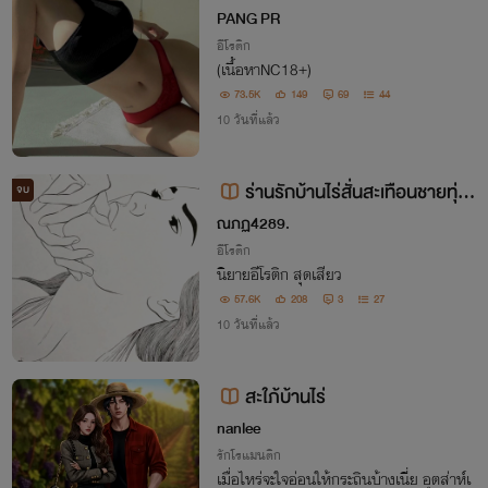
PANG PR
อีโรติก
(เนื้อหาNC18+)
73.5K
149
69
44
10 วันที่แล้ว
ร่านรักบ้านไร่สั่นสะเทือนชายทุ่ง
จบ
🔞🔥
ณภฏ4289.
อีโรติก
นิยายอีโรติก สุดเสียว
57.6K
208
3
27
10 วันที่แล้ว
สะใภ้บ้านไร่
nanlee
รักโรแมนติก
เมื่อไหร่จะใจอ่อนให้กระถินบ้างเนี่ย อุตส่าห์เ