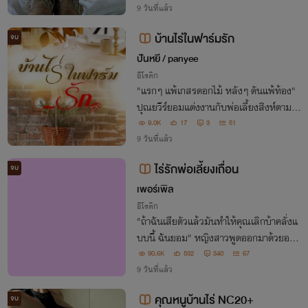
ล่อเหลาคมเข้มขนาดนั้น ตัวใหญ่บึกบึน ดิบเ
9 วันที่แล้ว
ถื่อนดุดัน ที่สำคัญยังหลงรักนายหญิงของตั
บ้านไร่ในฟาร์มรัก
จบ
วเอง
ปันหยี / panyee
อีโรติก
"แรกๆ แพ้เกสรดอกไม้ หลังๆ ดันแพ้ท้อง"
ปุณยวีร์ยอมแต่งงานกับพ่อเลี้ยงสิงห์ตามคำ
ขอของผู้ใหญ่ทั้งสองฝ่าย เธอไม่ได้รักเขา เขา
9.0K
17
3
51
ไม่ได้รักเธอ แต่เหตุใดสัมพันธ์ลึกซึ้งบนเตียง
9 วันที่แล้ว
ถึงได้เร่าร้อนมากถึงขนาดนั้น...
ไร่รักพ่อเลี้ยงเถื่อน
จบ
เพอร์เพิล
อีโรติก
"ถ้าฉันเสียตัวแล้วมันทำให้คุณเลิกบ้าคลั่งแ
บบนี้ ฉันยอม" หญิงสาวพูดออกมาด้วยอาก
ารมึนเมา"เธอพูดเองนะ" ปักษ์กระตุกยิ้มมุม
90.6K
532
340
67
ปาก เขาตอบสนองคำพูดนั้นด้วยการกระชาก
9 วันที่แล้ว
เสื้อผ้าของหญิงสาวออกจนกายบอบบางเปลื
คุณหนูบ้านไร่ NC20+
จบ
อยเปล่า