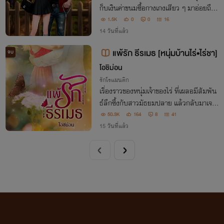
ก็บเงินค่าขนมซื้อกางเกงเสียว ๆ มาอ่อยถึงส
วน ทำไมต้องไล่กลับบ้านทุกที!
1.5K
0
0
16
14 วันที่แล้ว
แพ้รัก ธีรเมธ [หนุ่มบ้านไร่•ไร่ชา]
จบ
โอชิม่อน
รักโรแมนติก
เรื่องราวของหนุ่มเจ้าของไร่ ที่เผลอมีสัมพัน
ธ์ลึกซึ้งกับสาวมัธยมปลาย แล้วกลับมาเจอ
กันอีกครั้งในวันที่หญิงสาวกำลังจะคลอดพอ
50.3K
164
8
41
ดี เขาจึงกลายเป็นคุณพ่อแบบไม่ทันได้ตั้งตั
15 วันที่แล้ว
ว...