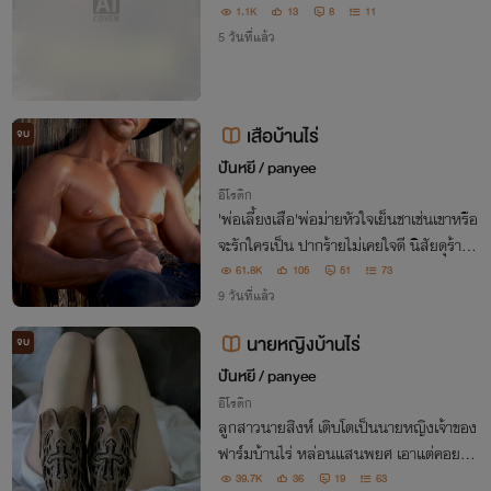
1.1K
13
8
11
5 วันที่แล้ว
เสือบ้านไร่
จบ
ปันหยี / panyee
อีโรติก
'พ่อเลี้ยงเสือ'พ่อม่ายหัวใจเย็นชาเช่นเขาหรือ
จะรักใครเป็น ปากร้ายไม่เคยใจดี นิสัยดุร้ายเ
หมือนชื่อ ทว่ามารดากลับช่างหา'นางฟ้า'มาเ
61.8K
105
51
73
ป็นเมียเสือ หญิงผู้ดีชีวิตไม่เคยลำบาก แล้วห
9 วันที่แล้ว
ล่อนจะรับมือกับเขาอย่างไรไหว
นายหญิงบ้านไร่
จบ
ปันหยี / panyee
อีโรติก
ลูกสาวนายสิงห์ เติบโตเป็นนายหญิงเจ้าของ
ฟาร์มบ้านไร่ หล่อนแสนพยศ เอาแต่คอยจ้อ
งจับผิดนายคนเลี้ยงม้า ก็คนงานบ้าอะไรไปห
39.7K
36
19
63