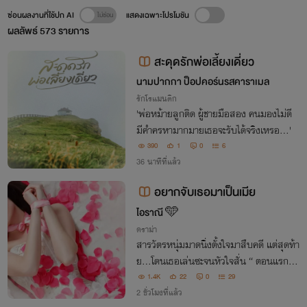
ซ่อนผลงานที่ใช้ปก AI
แสดงเฉพาะโปรโมชัน
ผลลัพธ์
573
รายการ
สะดุดรักพ่อเลี้ยงเดี่ยว
นามปากกา ป็อปคอร์นรสคาราเมล
รักโรแมนติก
'พ่อหม้ายลูกติด ผู้ชายมือสอง คนมองไม่ดี
มีคำครหามากมายเธอจะรับได้จริงเหรอ...'
390
1
0
6
36 นาทีที่แล้ว
อยากจับเธอมาเป็นเมีย
ไอราณี 🩵
ดราม่า
สารวัตรหนุ่มมาดนิ่งตั้งใจมาสืบคดี แต่สุดท้า
ย…โดนเธอเล่นซะจนหัวใจสั่น “ ตอนแรกตั้ง
ใจมาสืบคดี แต่ตอนนี้อยากจับเธอมาเป็นเมีย
1.4K
22
0
29
มากกว่า ”
2 ชั่วโมงที่แล้ว