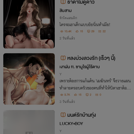
ธาดาไม่ดูดาว
สิบสาม
รักโรแมนติก
ใครจะเอาเด็กแบบยัยนั่นทำเมีย!
10.4K
15
29
22
2 วันที่แล้ว
หลงบ่วงลวงรัก (เร็วๆ นี้)
เงาฝน ft. ซามูไรผู้ไร้ดาบ
Y
เพราะต้องการแก้แค้น ‘เมฆินทร์’ จึงวางแผน
ทำลายครอบครัวของคนที่ทำให้บิดาเขาต้อง
ตาย ทว่าเมื่อแผนการทุกอย่างสำเร็จ เขากลั
3.7K
15
2
0
บไม่ได้รู้สึกดีอย่างที่คิด หลังได้เห็นน้ำตาจาก
3 วันที่แล้ว
‘แทนคุณ’ ลูกชายของศัตรูที่เขาเกลียด…
มนต์รักบ้านทุ่ง
LUCKY•BOY
Y