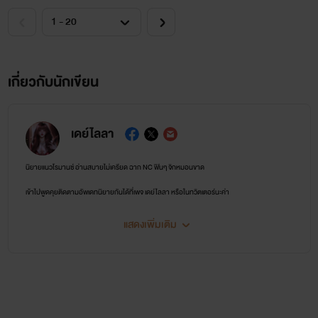
เกี่ยวกับนักเขียน
เดย์ไลลา
นิยายแนวโรมานซ์ อ่านสบายไม่เครียด ฉาก NC ฟินๆ จิกหมอนขาด
เข้าไปพูดคุยติดตามอัพเดทนิยายกันได้ที่เพจ เดย์ไลลา หรือในทวิตเตอร์นะค่า
ขอฝากนักเขียนตัวน้อยๆ ไว้ในอ้อมใจด้วยค่ะ
แสดงเพิ่มเติม