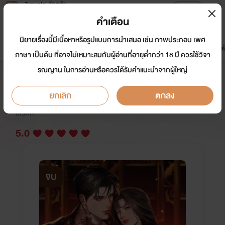
Tunwalai ธัญวลัย
เปิดแอป
เพื่อประสบการณ์ที่ดีกว่าบนมือถือ
คำเตือน
เข้าสู่ระบบ
นิยายเรื่องนี้มีเนื้อหาหรือรูปแบบการนำเสนอ เช่น ภาพประกอบ เพศ
มาใหม่
หน้าแรก
นิยาย
อีบุ๊ก
การ์ตูน
ดรีมแชท
ธัญลิสต์
ภาษา เป็นต้น ที่อาจไม่เหมาะสมกับผู้อ่านที่อายุต่ำกว่า 18 ปี ควรใช้วิจา
รณญาน ในการอ่านหรือควรได้รับคำแนะนำจากผู้ใหญ่
กรงแค้นสลักรัก
ยกเลิก
ตกลง
นักเขียน:
เดย์ไลลา
นักวาด: JenJ
อีโรติก
5.0
จบ