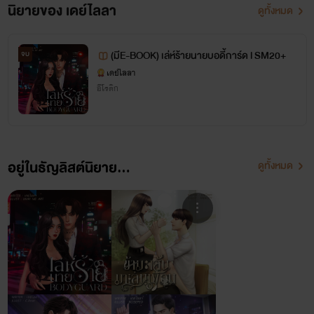
นิยายของ เดย์ไลลา
ดูทั้งหมด
(มีE-BOOK) เล่ห์ร้ายนายบอดี้การ์ด l SM20+
จบ
เดย์ไลลา
อีโรติก
อยู่ในธัญลิสต์นิยาย...
ดูทั้งหมด