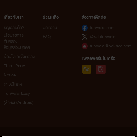
เกี่ยวกับเรา
ช่วยเหลือ
ช่องทางติดต่อ
ธัญวลัยคือ?
บทความ
tunwalai.com
นโยบายการ
FAQ
@webtunwalai
คุ้มครอง
tunwalai@ookbee.com
ข้อมูลส่วนบุคคล
เงื่อนไขและข้อตกลง
แพลตฟอร์มในเครือ
Third-Party
Notice
ดาวน์โหลด
Tunwalai Easy
(สำหรับ Android)