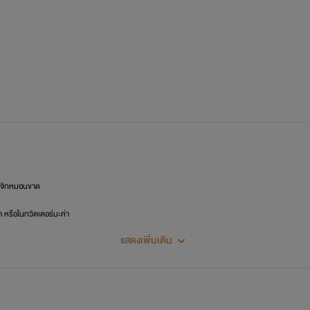
ๆ จิกหมอนขาด
า หรือในทวิตเตอร์นะค่า
แสดงเพิ่มเติม