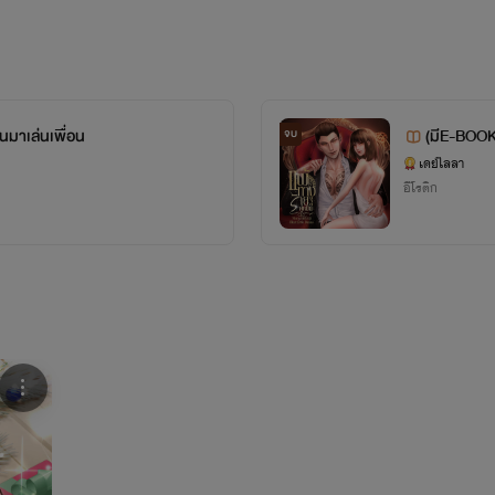
นมาเล่นเพื่อน
(มีE-BOOK)
จบ
เดย์ไลลา
อีโรติก