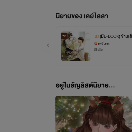
นิยายของ เดย์ไลลา
(มีE-BOOK) ข้ามเส้
จบ
เดย์ไลลา
อีโรติก
อยู่ในธัญลิสต์นิยาย...