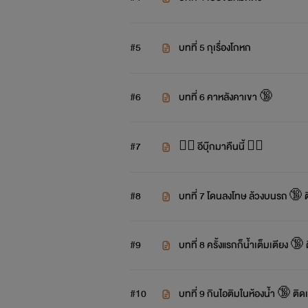
#5
บทที่ 5 กุเรื่องโกหก
#6
บทที่ 6 คาหลังคาเขา 🔞
#7
❤️‍🔥 อีบุ๊กมาคืนนี้ ❤️‍🔥
#8
บทที่ 7 โดนลงโทษ ล้วงบนรถ 🔞 ต
#9
บทที่ 8 ครั้งแรกก็น้ำเต็มเตียง 🔞 
#10
บทที่ 9 กินไอติมในห้องน้ำ 🔞 ติดเ