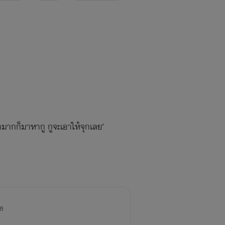
ากมากก็มาหากู กูจะเอาให้จุกเลย‘
8