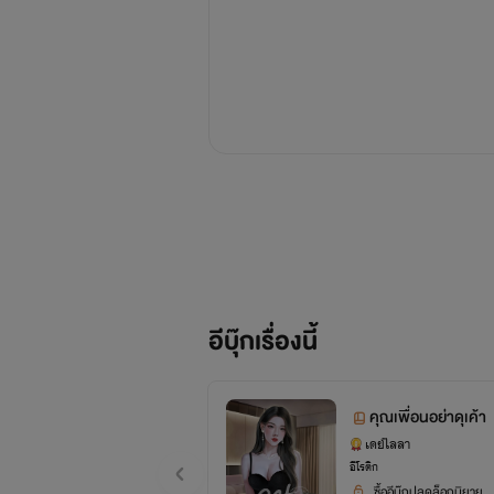
อีบุ๊กเรื่องนี้
คุณเพื่อนอย่าดุเค้า
เดย์ไลลา
อีโรติก
ซื้ออีบุ๊กปลดล็อกนิยาย