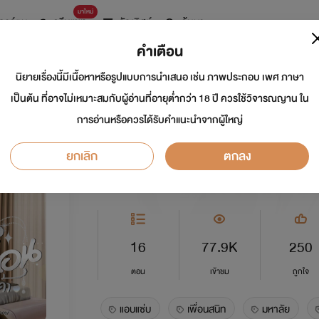
มาใหม่
การ์ตูน
ดรีมแชท
ธัญลิสต์
ค้นหา
คำเตือน
นิยายเรื่องนี้มีเนื้อหาหรือรูปแบบการนำเสนอ เช่น ภาพประกอบ เพศ ภาษา
คุณเพื่อนอย่าดุเค้า
เป็นต้น ที่อาจไม่เหมาะสมกับผู้อ่านที่อายุต่ำกว่า 18 ปี ควรใช้วิจารณญาน ใน
การอ่านหรือควรได้รับคำแนะนำจากผู้ใหญ่
นักเขียน:
เดย์ไลลา
นักวาด: Pim Diieow
ยกเลิก
ตกลง
อีโรติก
5.0
16
77.9K
250
ตอน
เข้าชม
ถูกใจ
แอบแซ่บ
เพื่อนสนิท
มหาลัย