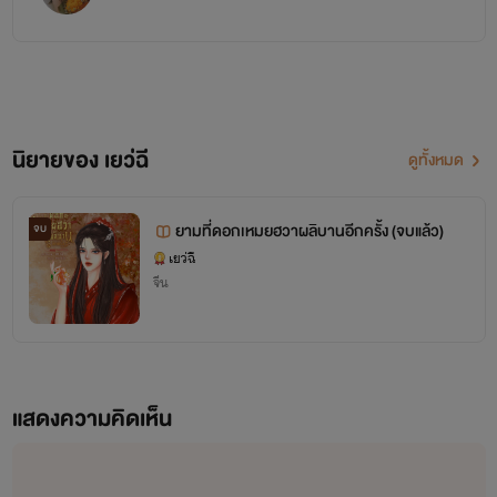
นิยายของ เยว่ฉี
ดูทั้งหมด
ยามที่ดอกเหมยฮวาผลิบานอีกครั้ง (จบแล้ว)
จบ
เยว่ฉี
จีน
แสดงความคิดเห็น