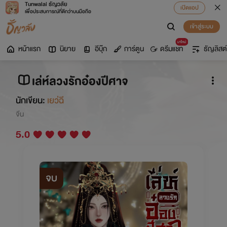
Tunwalai ธัญวลัย
เปิดแอป
เพื่อประสบการณ์ที่ดีกว่าบนมือถือ
เข้าสู่ระบบ
มาใหม่
หน้าแรก
นิยาย
อีบุ๊ก
การ์ตูน
ดรีมแชท
ธัญลิสต์
เล่ห์ลวงรักอ๋องปีศาจ
นักเขียน:
เยว่ฉี
จีน
5.0
จบ