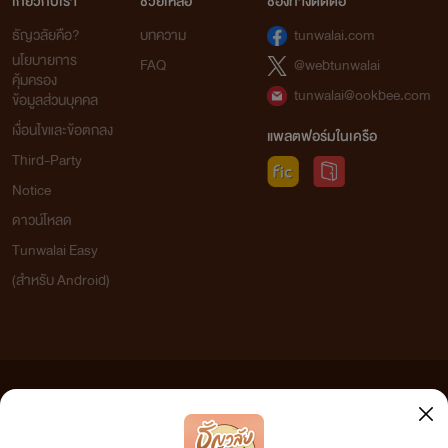
เกี่ยวกับเรา
ช่วยเหลือ
ช่องทางติดต่อ
ธัญวลัยคือ?
บทความ
tunwalai.com
นโยบายการ
FAQ
@webtunwalai
คุ้มครอง
tunwalai@ookbee.com
ข้อมูลส่วนบุคคล
เงื่อนไขและข้อตกลง
แพลตฟอร์มในเครือ
Third-Party
Notice
ดาวน์โหลด
Tunwalai Easy
(สำหรับ Android)
ข้อความที่ท่านได้อ่านจากเว็บไซต์นี้เกิดจากการเขียนโดยสาธารณชนและเผยแพร่โดยอัตโนมัติ ผู้ดูแล
เว็บไซต์แห่งนี้ไม่ได้เห็นด้วยและไม่ขอรับผิดชอบต่อข้อความใดๆ ทั้งสิ้น ดังนั้นผู้อ่านทุกท่านโปรดใช้
วิจารณญาณในการกลั่นกรองด้วยตนเอง และหากท่านพบข้อความใดๆ ที่ขัดต่อกฎหมายและศีลธรรม