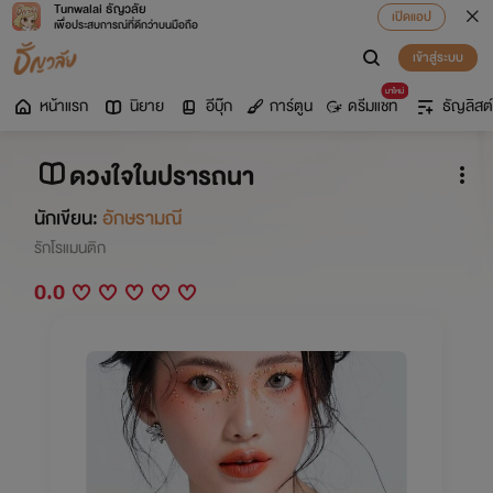
Tunwalai ธัญวลัย
เปิดแอป
เพื่อประสบการณ์ที่ดีกว่าบนมือถือ
เข้าสู่ระบบ
มาใหม่
หน้าแรก
นิยาย
อีบุ๊ก
การ์ตูน
ดรีมแชท
ธัญลิสต์
ดวงใจในปรารถนา
นักเขียน:
อักษรามณี
รักโรแมนติก
0.0