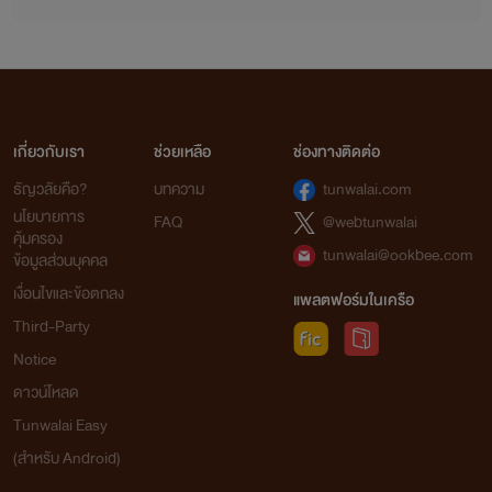
เกี่ยวกับเรา
ช่วยเหลือ
ช่องทางติดต่อ
ธัญวลัยคือ?
บทความ
tunwalai.com
นโยบายการ
FAQ
@webtunwalai
คุ้มครอง
tunwalai@ookbee.com
ข้อมูลส่วนบุคคล
เงื่อนไขและข้อตกลง
แพลตฟอร์มในเครือ
Third-Party
Notice
ดาวน์โหลด
Tunwalai Easy
(สำหรับ Android)