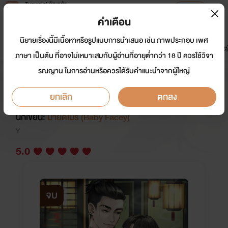
Tunwalai ธัญวลัย
เปิดแอป
เพื่อประสบการณ์ที่ดีกว่าบนมือถือ
คำเตือน
เข้าสู่ระบบ
นิยายเรื่องนี้มีเนื้อหาหรือรูปแบบการนำเสนอ เช่น ภาพประกอบ เพศ
มาใหม่
หน้าแรก
นิยาย
อีบุ๊ก
การ์ตูน
ดรีมแชท
ธัญลิสต์
ภาษา เป็นต้น ที่อาจไม่เหมาะสมกับผู้อ่านที่อายุต่ำกว่า 18 ปี ควรใช้วิจา
รณญาน ในการอ่านหรือควรได้รับคำแนะนำจากผู้ใหญ่
หลอกต้มมาเฟียอยู่ดีๆ รู้ตัวอีกที
กลายเป็นซ้อไปเสียแล้ว (อัลฟ่าxเบต้า)
ยกเลิก
ตกลง
นักเขียน:
มายด์เมรี (Baby Facey)
Y
5.0
จบ