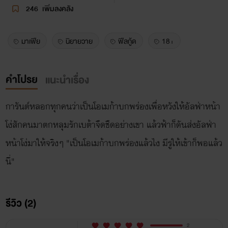
246
เพิ่มลงคลัง
มาเฟีย
นิยายวาย
ฟีลกู้ด
18+
คำโปรย
แนะนำเรื่อง
การันต์หลอกทุกคนว่าเป็นโอเมก้าบกพร่องเพื่อหวังให้อัลฟ่าหน้า
โง่สักคนมาตกหลุมรักเบต้าจืดชืดอย่างเขา แล้วฟ้าก็ดันส่งอัลฟ่า
หน้าโง่มาให้จริงๆ "เป็นโอเมก้าบกพร่องแล้วไง มีรูให้เข้าก็พอแล้ว
นี่"
รีวิว (2)
2