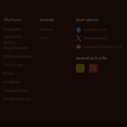
เกี่ยวกับเรา
ช่วยเหลือ
ช่องทางติดต่อ
ธัญวลัยคือ?
บทความ
tunwalai.com
นโยบายการ
FAQ
@webtunwalai
คุ้มครอง
tunwalai@ookbee.com
ข้อมูลส่วนบุคคล
เงื่อนไขและข้อตกลง
แพลตฟอร์มในเครือ
Third-Party
Notice
ดาวน์โหลด
Tunwalai Easy
(สำหรับ Android)