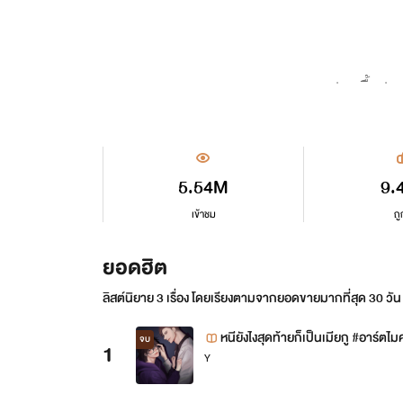
ขอฝากเนื้อฝา
5.54M
9.
เข้าชม
ถู
ยอดฮิต
ลิสต์นิยาย 3 เรื่อง โดยเรียงตามจากยอดขายมากที่สุด 30 วัน
หนียังไงสุดท้ายก็เป็นเมียกู #อาร์ตไมค์
จบ
1
Y
E-book]