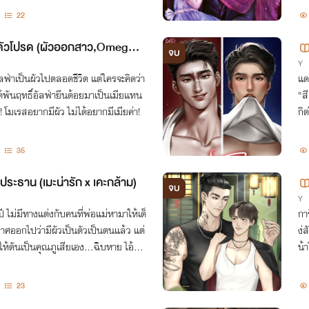
22
ูงตัวโปรด (ผัวออกสาว,Omegav
จบ
Y
อัลฟ่าเป็นผัวไปตลอดชีวิต แต่ใครจะคิดว่า
แด
พันฤทธิ์อัลฟ่ายีนด้อยมาเป็นเมียแทน
"ส
คะ! โมเรสอยากมีผัว ไม่ได้อยากมีเมียค่า!
กิ
นอ
35
ประธาน (เมะน่ารัก x เคะกล้าม)
จบ
Y
ไม่มีทางแต่งกับคนที่พ่อแม่หามาให้เด็
กา
าศออกไปว่ามีผัวเป็นตัวเป็นตนแล้ว แต่
ง่
ให้ดันเป็นคุณภูเสียเอง...ฉิบหาย ไอ้มุ่ย
น้
่"
23