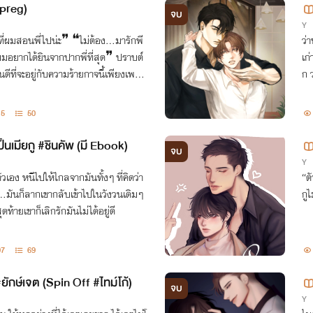
Mpreg)
จบ
Y
ี่ผมสอนพี่ไปน่ะ❞ ❝ไม่ต้อง...มารักพี
ว่
ผมอยากได้ยินจากปากพี่ที่สุด❞ ปราบต์
เก
ินดีที่จะอยู่กับความร้ายกาจนี้เพียงเพราะ
ก 
ด้
15
50
ป็นเมียกู #ชินคัพ (มี Ebook)
จบ
Y
เอง หนีไปให้ไกลจากมันทั้งๆ ที่คิดว่า
“ต
...มันก็ลากเขากลับเข้าไปในวังวนเดิมๆ
กู
ุดท้ายเขาก็เลิกรักมันไม่ได้อยู่ดี
97
69
#ยักษ์เจต (Spin Off #ไทม์โก้)
จบ
Y