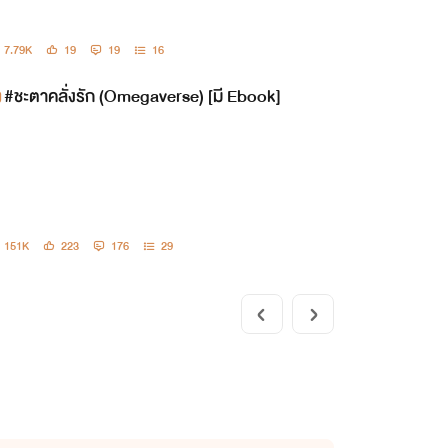
ะ!
7.79K
19
19
16
#ชะตาคลั่งรัก (Omegaverse) [มี Ebook]
151K
223
176
29