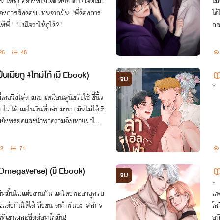
ิน ให้ทุกอย่างที่ไอ้เจตเคยขาด ไอ้เจตไม่โ
ไม
และต้องการสิ่งตอบแทนจากมัน "พี่ต้องการ
ได
พี่" "แน่ใจว่าให้กูได้?"
กล
26
48
ป็นเมียกู #ไทม์โก้ (มี Ebook)
จบ
Y
่เคยวิ่งไล่ตามเขาเหมือนสุนัขรับใช้ ชี้นิ้ว
าไม่ได้ แต่ในวันที่กลับมาหา มันไม่ได้เชื่
ถมยังทรยศและนำพาความฉิบหายมาให้ไ
72
71
(Omegaverse) (มี Ebook)
จบ
Y
ไม่หมั้นไม่แต่งงานกัน แต่ไหงพออายุครบ
แฟน
นจะแต่งกันให้ได้ ถึงขนาดทำพันธะ 'สลักร
โล
ันที่เขาเผลอฮีตต่อหน้ามัน!
อก