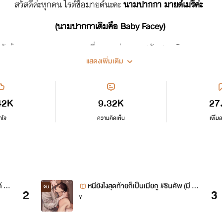
สวัสดีค่ะทุกคน ไรต์ชื่อมายด์นะคะ
นามปากกา มายด์เมรีค่ะ
(นามปากกาเดิมคือ Baby Facey)
กตัวด้วยนะคะ ขอบคุณทุกคนที่แวะมาอ่านและสนับสนุนนิยายของมาย
แสดงเพิ่มเติม
42K
9.32K
27
กใจ
ความคิดเห็น
เพิ่ม
 [มี
หนียังไงสุดท้ายก็เป็นเมียกู #ชินคัพ (มี E
จบ
2
3
Y
book)