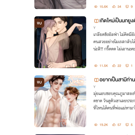
15.6K
34
9
เกิดใหม่เป็นนกย
จบ
Y
erse)
เกลียดชังอัลฟ่า ไม่คิดมี
คนสวยอย่างโมเรสกลับได้
น่ะสิ!!! กรี๊ดดด ไม่เอานะ
11.5K
22
1
อยากเป็นสามีท่าน
จบ
Y
มุ่ยแอบชอบคุณภูมาสองปี 
ดขาด วันดูตัวเขาเลยประก
ที่ไหนได้คนที่พ่อแม่หามา
ดันออกตัวแรงไปแล้ว!
19.2K
57
5