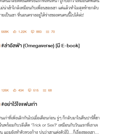
ค์โดนเกลียดตั้งแต่ครั้งแรกที่เห็นหน้า ถูกบอกว่าเหมือนศพเดิน
้ไม่น่าเข้าใกล้เหมือนกับเพื่อนของเขา แต่แล้วทำไมสุดท้ายกลับ
ายเป็นเขา ที่นอนครางอยู่ใต้ร่างของคนคนนี้ไปได้ล่ะ!
568K
1.22K
883
70
#ล่าอัลฟ่า (Omegaverse) [มี E-book]
126K
434
515
68
#อย่าไว้ใจแฟนเก่า
เก่าที่เพิ่งเลิกกันไปเมื่อเดือนก่อน จู่ๆ ก็กลับมาในคืนปาร์ตี้ฮา
วีนพร้อมกับวลีเด็ด 'Trick or Sex?' เหมือนกับวันแรกที่เราเจ
ัน แถมยังทำตัวหวงก้าง บ่นว่าเขาแต่งตัวโป๊...ก็เรื่องของเขาไห