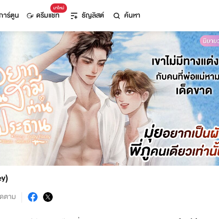
มาใหม่
การ์ตูน
ดรีมแชท
ธัญลิสต์
ค้นหา
ey)
ิดตาม