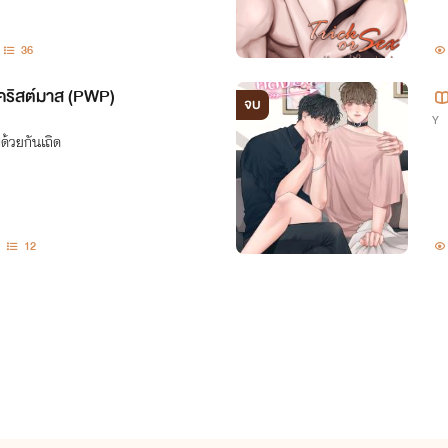
มล่
36
นคริสต์มาส (PWP)
จบ
Y
ด้วยกันเถิด
12