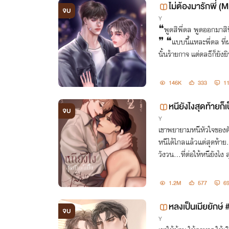
ไม่ต้องมารักพี่ (
จบ
Y
❝พูดสิพี่ดล พูดออกมาสิท
่❞ ❝แบบนี้แหละพี่ดล ที่
นั้นร้ายกาจ แต่ดลธีก็ยังย
ว่า ❝รัก❞ คำเดียว
146K
333
1
หนียังไงสุดท้ายก็เ
จบ
Y
เขาพยายามหนีหัวใจของตัว
หนีได้ไกลแล้วแต่สุดท้าย
วังวน...ที่ต่อให้หนียังไง ส
1.2M
577
6
หลงเป็นเมียยักษ์ 
จบ
Y