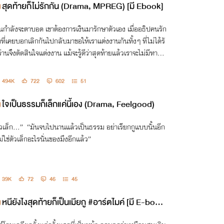
สุดท้ายก็ไม่รักกัน (Drama, MPREG) [มี Ebook]
านกำลังจะตาบอด เขาต้องการเงินมารักษาตัวเอง เมื่ออธิปคนรัก
่าที่เคยบอกเลิกกันไปกลับมาขอให้เราแต่งงานกันทั้งๆ ที่ไม่ได้รั
ว่านจึงตัดสินใจแต่งงาน แม้จะรู้ดีว่าสุดท้ายแล้วเราจะไม่มีทางไ
รักกันก็ตาม
494K
722
602
51
ใจเป็นธรรมก็เล็กแค่นี้เอง (Drama, Feelgood)
ัวเล็ก...” “มันจบไปนานแล้วเป็นธรรม อย่าเรียกกูแบบนั้นอีก
ไม่ใช่ตัวเล็กอะไรนั่นของมึงอีกแล้ว”
39K
72
46
45
หนียังไงสุดท้ายก็เป็นเมียกู #อาร์ตไมค์ [มี E-boo
k]