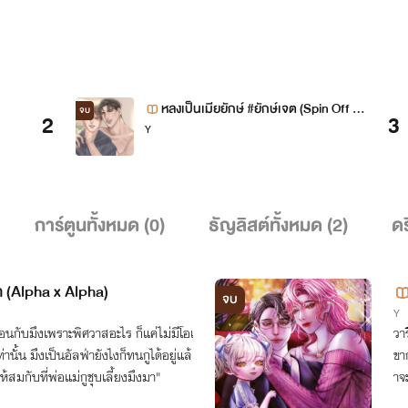
หลงเป็นเมียยักษ์ #ยักษ์เจต (Spin Off #ไ
จบ
2
3
Y
ทม์โก้)
การ์ตูนทั้งหมด (
0
)
ธัญลิสต์ทั้งหมด (
2
)
ดร
า (Alpha x Alpha)
จบ
Y
้นอนกับมึงเพราะพิศวาสอะไร ก็แค่ไม่มีโอเ
วา
านั้น มึงเป็นอัลฟ่ายังไงก็ทนกูได้อยู่แล้
ขา
ให้สมกับที่พ่อแม่กูชุบเลี้ยงมึงมา"
าจ
ะไร