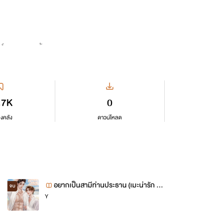
ด์มากๆ เลยน้า
.7K
0
ลงคลัง
ดาวน์โหลด
อยากเป็นสามีท่านประธาน (เมะน่ารัก x เ
จบ
Y
คะกล้าม)