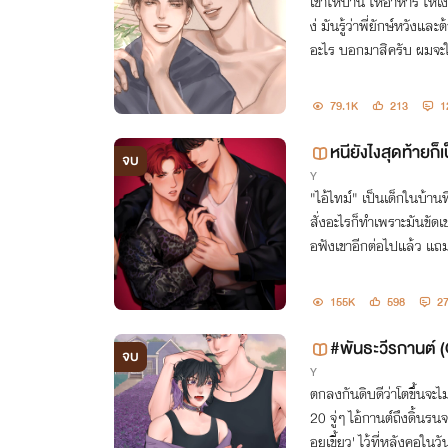
เขาให้บ้าน ให้อาหาร ให้เง
ง่ มันรู้ว่าพี่ยักษ์หวัง
อะไร บอกมาสิครับ ผมจะให้
79.1K
213
1
หนียังไงสุดท้ายก็เ
จบ
Y
"ไอ้ไทม์" เป็นเด็กในบ้านที
สั่งอะไรก็ทำเพราะมันขัดเข
อฟังเขาอีกต่อไปแล้ว แ
ม่รู้จบ!!
155K
598
2
#พันธะวีรกานต์ 
จบ
Y
ตกลงกันดิบดีว่าโตขึ้นจะ
20 จู่ๆ ไอ้กานต์ถึงดิ้นร
อยเขี้ยว' ไว้ที่หลังคอในว