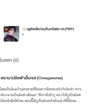
ฤดูติดสัดก่อนคืนคริสต์มาส (PWP)
จบ
Y
ีมแชท (
0
)
ตราบาปอัลฟ่าเล็บเจล (Omegaverse)
รีเคยเป็นโอเมก้าแสนสวยที่ฝันอยากมีครอบครัวกับอัลฟ่า ทว่าเ
กลับกลายเป็นอัลฟ่าเสียเอง “มึงว่ามึงรักกู อยากให้กูเป็นอัลฟ่
ะได้สนใจมึงใช่ไหม ตอนนี้ได้กูเป็นผัวสมใจมึงแล้วทีนี้มึงจะเอาอ
อีกฮะอีเวร!!”