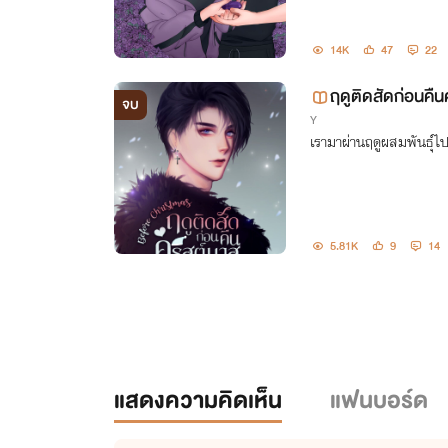
14K
47
22
ฤดูติดสัดก่อนคื
จบ
Y
เรามาผ่านฤดูผสมพันธุ์ไป
5.81K
9
14
แสดงความคิดเห็น
แฟนบอร์ด