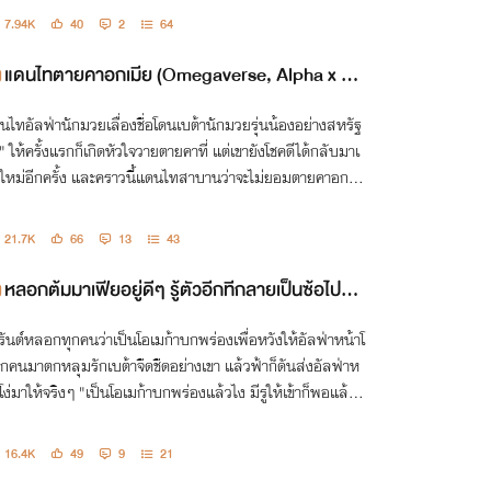
7.94K
40
2
64
แดนไทตายคาอกเมีย (Omegaverse, Alpha x B
eta)
นไทอัลฟ่านักมวยเลื่องชื่อโดนเบต้านักมวยรุ่นน้องอย่างสหรัฐ
ี" ให้ครั้งแรกก็เกิดหัวใจวายตายคาที่ แต่เขายังโชคดีได้กลับมาเ
ดใหม่อีกครั้ง และคราวนี้แดนไทสาบานว่าจะไม่ยอมตายคาอกมั
ีกแล้ว!
21.7K
66
13
43
หลอกต้มมาเฟียอยู่ดีๆ รู้ตัวอีกทีกลายเป็นซ้อไปเสี
ยแล้ว (อัลฟ่าxเบต้า)
รันต์หลอกทุกคนว่าเป็นโอเมก้าบกพร่องเพื่อหวังให้อัลฟ่าหน้าโ
สักคนมาตกหลุมรักเบต้าจืดชืดอย่างเขา แล้วฟ้าก็ดันส่งอัลฟ่าห
าโง่มาให้จริงๆ "เป็นโอเมก้าบกพร่องแล้วไง มีรูให้เข้าก็พอแล้วนี
16.4K
49
9
21