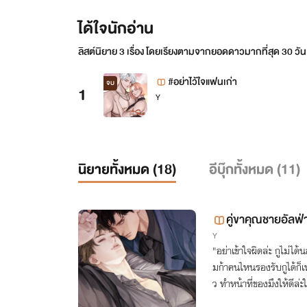
ได้ใจนักอ่าน
ลิสต์นิยาย 3 เรื่อง โดยเรียงตามจากยอดดาวมากที่สุด 30 วัน
#อย่าไว้ใจแฟนเก่า
จบ
1
Y
นิยายทั้งหมด (
18
)
อีบุ๊กทั้งหมด (
11
)
คู่ขาคุณชายอัลฟ่
Y
"อย่าเข้าใจผิดล่ะ กูไม่ได
มก้าคนไหนรองรับกูได้ก็เท่
ว ทำหน้าที่ของมึงให้ดีล่ะ