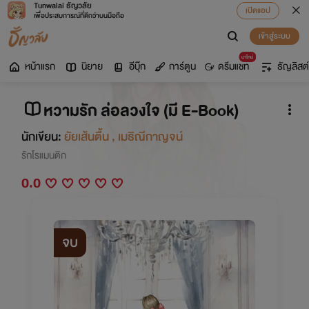
Tunwalai ธัญวลัย
เปิดแอป
เพื่อประสบการณ์ที่ดีกว่าบนมือถือ
เข้าสู่ระบบ
มาใหม่
หน้าแรก
นิยาย
อีบุ๊ก
การ์ตูน
ดรีมแชท
ธัญลิสต์
หวามรัก ล่อลวงใจ (มี E-Book)
นักเขียน:
ยัยเส้นตื้น , เมธิณีกาญจน์
รักโรแมนติก
0.0
จบ