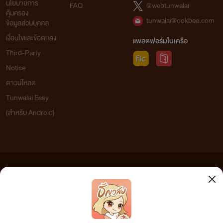
นโยบายการ
FAQ
@webtunwalai
คุ้มครอง
tunwalai@ookbee.com
ข้อมูลส่วนบุคคล
เงื่อนไขและข้อตกลง
แพลตฟอร์มในเครือ
Third-Party
Notice
ดาวน์โหลด
Tunwalai Easy
(สำหรับ Android)
ข้อความที่ท่านได้อ่านจากเว็บไซต์นี้เกิดจากการเขียนโดยสาธารณชนและเผยแพร่โดยอัตโนมัติ ผู้ดูแล
เว็บไซต์แห่งนี้ไม่ได้เห็นด้วยและไม่ขอรับผิดชอบต่อข้อความใดๆ ทั้งสิ้น ดังนั้นผู้อ่านทุกท่านโปรดใช้
วิจารณญาณในการกลั่นกรองด้วยตนเอง และหากท่านพบข้อความใดๆ ที่ขัดต่อกฎหมายและศีลธรรม
กรุณาแจ้งมาที่ tunwalai@ookbee.com เพื่อทีมงานจะได้ดำเนินการในทันที ทั้งนี้ ทางเว็บไซต์ขอสงวน
ลิขสิทธิ์ตามพระราชบัญญัติลิขสิทธิ์ (ฉบับเพิ่มเติม) พ.ศ.2558