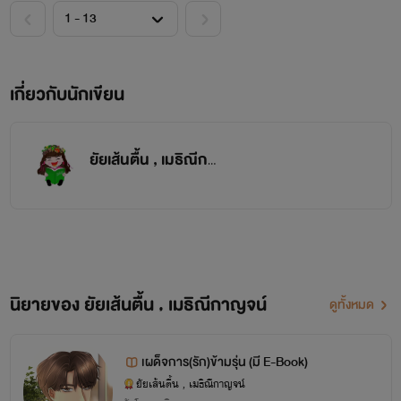
เกี่ยวกับนักเขียน
ยัยเส้นตื้น , เมธิณีกาญจน์
นิยายของ ยัยเส้นตื้น , เมธิณีกาญจน์
ดูทั้งหมด
เผด็จการ(รัก)ข้ามรุ่น (มี E-Book)
ยัยเส้นตื้น , เมธิณีกาญจน์