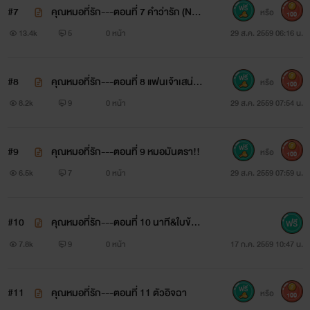
#7
คุณหมอที่รัก---ตอนที่ 7 คำว่ารัก (NC
หรือ
100
พ่ายหัวใจ นายเย็นชา
18+)
13.4k
5
0 หน้า
29 ส.ค. 2559 06:16 น.
ยัยเส้นตื้น
#8
คุณหมอที่รัก---ตอนที่ 8 แฟนเจ้าเสน่ห์
หรือ
100
www.mebmarket.com
& แฟนขึ้หึง
8.2k
9
0 หน้า
29 ส.ค. 2559 07:54 น.
--เขาจ้างเธอมาเป็นผู้หญิงในครอบครอง จากหกเดือนเป็น
#9
คุณหมอที่รัก---ตอนที่ 9 หมอมันตรา!!
หรือ
100
ตลอดไป----เรื่องนี้เป็นเวอร์ชั่นชาย-หญิง นะคะ จะแตกต่างจาก
6.5k
7
0 หน้า
29 ส.ค. 2559 07:59 น.
เวอร์ชั่นวายมากอยู่ค่ะ--“คุณบ้าไปแล้วหรือไง !!! ฉันไม่ได้ขายตัว
นะ ฉันมีปัญญาเลี้ยงตัวเองและน้องได้ โดยไม่จำเป็นต้องลด
#10
คุณหมอที่รัก---ตอนที่ 10 นาที&ใบข้าว
ศักดิ์ศรีและคุณค่าของตัวเอง โดยการไปบำรุงบำเรอคุณหรอกนะ”
#1
7.8k
9
0 หน้า
17 ก.ค. 2559 10:47 น.
พายตะคอกไปด้วยความไม่พอใจสุดๆ“ใจเย็นๆ ก่อนสิพาย ฉันว่า
เธอลองฟังข้อเสนอของฉันก่อนไหม ก่อนที่เธอจะตัดสินใจ
#11
คุณหมอที่รัก---ตอนที่ 11 ตัวอิจฉา
หรือ
100