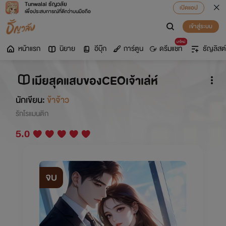
Tunwalai ธัญวลัย
เปิดแอป
เพื่อประสบการณ์ที่ดีกว่าบนมือถือ
เข้าสู่ระบบ
มาใหม่
หน้าแรก
นิยาย
อีบุ๊ก
การ์ตูน
ดรีมแชท
ธัญลิสต์
เมียสุดแสบของCEOเจ้าเล่ห์
นักเขียน:
ข้าจ้าว
รักโรแมนติก
5.0
จบ