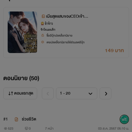
เมียสุดแสบของCEOเจ้าเล่
ห์
ข้าจ้าว
รักโรแมนติก
ซื้ออีบุ๊กปลดล็อกนิยาย
เคยปลดล็อกนิยายได้ส่วนลดอีบุ๊ก
149 บาท
ตอนนิยาย (
50
)
ตอนแรกสุด
#1
ช่วยชีวิต
523
0
7 หน้า
03 ส.ค. 2567 05:10 น.