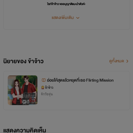
ไรท์ข้าจ้าว ขออนุญาติแนะนำตัวค่ะ
ชื่อของไรท์ : อ้อม(เป็นคนเหนือเมืองรถม้าจ้าว)
แสดงเพิ่มเติม
นามปากกาหลัก : ข้าจ้าว
นามนี้จะเป็นนิยายแนว Feel Good คลั่งรัก โรแมนติก และดราม่า
(หลังจาก 1 มีนาคม 2569 ไรท์จะแยกนามปากกาแล้วนะคะ โดยจะแยกหมวดหมู่ให้ชัดเจนขึ้นค่ะ)
โดยนามปากกาข้าจ้าว จะยังเป็นนิยายรัก โรแมนติก และดราม่าอยู่ แต่จะเป็นรุ่นใหญ่ที่ทำงานแล้ว
นิยายของ ข้าจ้าว
ดูทั้งหมด
นามปากกา : พรรณละออ
นามนี้จะเป็นนิยาย
แนวพีเรียดไทย
และ
นิยายสั้น
ประมาณ 12- 20 ตอน(เป็นแนวรัก ดราม่า โรแมนติก)
อ่อยให้สุดแล้วหยุดที่เธอ Flirting Mission
ข้าจ้าว
นามปากกา : ออโรร่า
รักวัยรุ่น
นามนี้จะเป็นนิยายรักวัยรุ่น มีทั้ง Feel Good คลั่งรัก โรแมนติก และดราม่า รวมถึงนิยายวาย และนิยาย
ยูริ
*****
ปล.เนื่องจากพี่ธัญไม่สามารถเพิ่มนามปากกาได้ ดังนั้น หากนักอ่านทุกท่านเห็นนามปากกาตรงหน้า
แสดงความคิดเห็น
ปกไม่ใช่ข้าจ้าว ก็อยากให้เข้าใจว่าคือนิยายของนักเขียนคนเดียวกัน คือนักเขียนข้าจ้าวค่ะ นิยายที่ลง