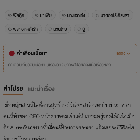
ฟีลกู๊ด
มาเฟีย
นางเอกเก่ง
นางเอกไร้เดียงสา
พระเอกคลั่งรัก
มวนไทย
บู้
คำเตือนเนื้อหา
แสดง
คำเตือนเกี่ยวกับเนื้อหาในเรื่องอาจมีการสปอยล์ถึงเนื้อเรื่องหลัก
คำโปรย
แนะนำเรื่อง
เมื่อหญิงสาวที่ใสซื่อบริสุทธิ์และไร้เดียงสาต้องตกไปเป็นภรรยา
คนที่ห้าของ CEO หน้าตายจอมเจ้าเล่ห์ เธอจะอยู่รอดได้ยังไงเมื่อ
ต้องปะทะกับภรรยาทั้งสี่คนที่ร้ายกาจของเขา แล้วเธอจะมีวิธีอะไร
จัดการกับพวกหล่อน