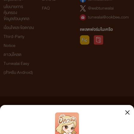
นโยบายการ
FAQ
@webtunwalai
คุ้มครอง
tunwalai@ookbee.com
ข้อมูลส่วนบุคคล
เงื่อนไขและข้อตกลง
แพลตฟอร์มในเครือ
Third-Party
Notice
ดาวน์โหลด
Tunwalai Easy
(สำหรับ Android)
ข้อความที่ท่านได้อ่านจากเว็บไซต์นี้เกิดจากการเขียนโดยสาธารณชนและเผยแพร่โดยอัตโนมัติ ผู้ดูแล
เว็บไซต์แห่งนี้ไม่ได้เห็นด้วยและไม่ขอรับผิดชอบต่อข้อความใดๆ ทั้งสิ้น ดังนั้นผู้อ่านทุกท่านโปรดใช้
วิจารณญาณในการกลั่นกรองด้วยตนเอง และหากท่านพบข้อความใดๆ ที่ขัดต่อกฎหมายและศีลธรรม
กรุณาแจ้งมาที่ tunwalai@ookbee.com เพื่อทีมงานจะได้ดำเนินการในทันที ทั้งนี้ ทางเว็บไซต์ขอสงวน