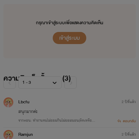
กับพี่ธัญจะอยู่ใต้นามปากกาข้าจ้าวทั้งหมด ไรท์จะแจ้งไว้ในแนะนำเรื่องทุกเรื่องนะคะว่านิยายเรื่องนั้นใช้
นามปากกาอะไร และระบุนามนักเขียนไว้ทุกเรื่องค่ะ(เผื่อไปเจอในบ้านอื่นจะได้ไม่งงค่ะ เพราะบ้านอื่นแยก
นามปากกาได้ค่ะ)
กรุณาเข้าสู่ระบบเพื่อแสดงความคิดเห็น
******
เข้าสู่ระบบ
ไรท์ยังถือว่าเป็นนักเขียนมือใหม่ที่ยังแต่งไม่ค่อยเก่ง นิยายเรื่องแรกๆ ที่อัพลงไปก็อาจจะมีผิดพลาดอยู่
มาก
คำผิดก็อาจจะมีเยอะ ต้องขออภัยด้วยนะคะ ยังไงไรท์จะรีบกลับไปแก้ไขและรีไรท์เพื่อนักอ่านทุกท่านน้า
*****
ความคิดเห็นทั้งหมด (
3
)
ยังไงไรท์ข้าจ้าวก็ขอฝากนามปากกาทุกนามด้วยนะคะ
ฝากให้กำลังใจไรท์ ด้วยการคอมเม้นและกดใจให้ไรท์ด้วยน้า
ขอบพระคุณมากค่ะ
Lbcfu
2 ปีที่แล้ว
สนุกมากค่ะ
ช่องทางติดตามนักเขียน
จากตอน: ทำงานจนไม่ยอมกินไม่ยอมนอน(ติดเหรียญ
ตอบกลับ
Facebook : ไรท์ ข้าจ้าว
15/08/67)
TikTok : ไรท์ข้าจ้าว
Ramjun
2 ปีที่แล้ว