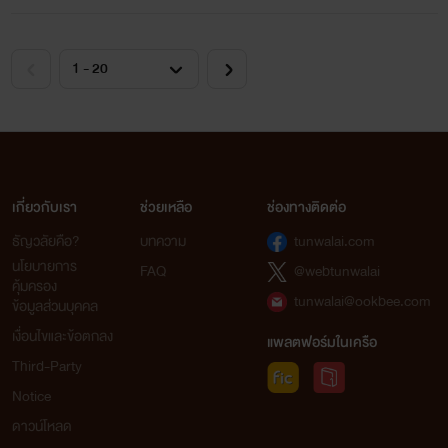
เกี่ยวกับเรา
ช่วยเหลือ
ช่องทางติดต่อ
ธัญวลัยคือ?
บทความ
tunwalai.com
นโยบายการ
FAQ
@webtunwalai
คุ้มครอง
tunwalai@ookbee.com
ข้อมูลส่วนบุคคล
เงื่อนไขและข้อตกลง
แพลตฟอร์มในเครือ
Third-Party
Notice
ดาวน์โหลด