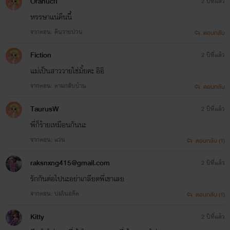
Oranuch
2 ปีที่แล้ว
หรรษาแน่คืนนี้
จากตอน: คืนวายป่วน
ตอบกลับ
Fiction
2 ปีที่แล้ว
แม่เป็นสาววายใช่มั้ยคะ อิอิ
จากตอน: ตามกลับบ้าน
ตอบกลับ
TaurusW
2 ปีที่แล้ว
พี่ก็ร้ายเหมือนกันนะ
จากตอน: แว่น
ตอบกลับ (1)
raksnxng415@gmail.com
2 ปีที่แล้ว
รักกันต่อไปนะอย่าเกลียดพี่เขาเลย
จากตอน: ปมในอดีต
ตอบกลับ (1)
Kitty
2 ปีที่แล้ว