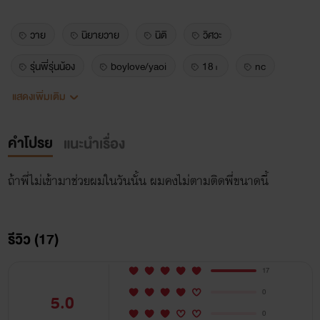
วาย
นิยายวาย
นิติ
วิศวะ
รุ่นพี่รุ่นน้อง
boylove/yaoi
18+
nc
แสดงเพิ่มเติม
ตลก
พระเอกสายเปย์
คลั่งรักขั้นสุด
นิยายโรแมนติก
boylove
หมาเด็ก
feelgood
คำโปรย
แนะนำเรื่อง
ถ้าพี่ไม่เข้ามาช่วยผมในวันนั้น ผมคงไม่ตามติดพี่ขนาดนี้
รีวิว (17)
17
0
5.0
0