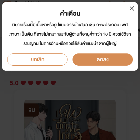
Tunwalai ธัญวลัย
เปิดแอป
เพื่อประสบการณ์ที่ดีกว่าบนมือถือ
คำเตือน
เข้าสู่ระบบ
นิยายเรื่องนี้มีเนื้อหาหรือรูปแบบการนำเสนอ เช่น ภาพประกอบ เพศ
มาใหม่
หน้าแรก
นิยาย
อีบุ๊ก
การ์ตูน
ดรีมแชท
ธัญลิสต์
ภาษา เป็นต้น ที่อาจไม่เหมาะสมกับผู้อ่านที่อายุต่ำกว่า 18 ปี ควรใช้วิจา
รณญาน ในการอ่านหรือควรได้รับคำแนะนำจากผู้ใหญ่
Law In Love #นิติติดเกียร์ (เมะ x เมะ)
ยกเลิก
ตกลง
นักเขียน:
เจ้ามูนวูฟล์
Y
5.0
จบ