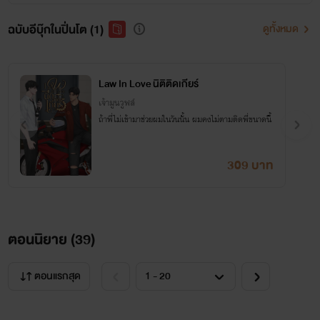
ฉบับอีบุ๊กในปิ่นโต (1)
ดูทั้งหมด
Law In Love นิติติดเกียร์
เจ้ามูนวูฟล์
ถ้าพี่ไม่เข้ามาช่วยผมในวันนั้น ผมคงไม่ตามติดพี่ขนาดนี้
309 บาท
ตอนนิยาย (
39
)
ตอนแรกสุด