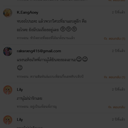
ตอบกลับ
aw In Love #นิติติดแจ ได้แลยครับ
K.EangAoey
2 ปีที่แล้ว
จบงงไปนะคะ แล้วพวกวิศวะที่มาแอบดูอีก คือ
อะไรคะ ยังมีปมเรื่องอยู่เลย 🤨🤨🤨
จากตอน: หัวใจดวงที่สองที่ได้มาตั้งนานแล้ว
ตอบกลับ (1)
raksnxng415@gmail.com
2 ปีที่แล้ว
แรงนะคิงเกิดพี่ภาณุใด้ยินจะงอลเอานะ😉😉
😉
จากตอน: ความสัมพันธ์แบบเฟื่อนกึ่งเอฟดับบลิวบี
ตอบกลับ (1)
Lily
2 ปีที่แล้ว
ภานุไม่น่ารักเลย
จากตอน: อยู่เป็นเพื่อนพี่ภาณุ
ตอบกลับ
Lily
2 ปีที่แล้ว