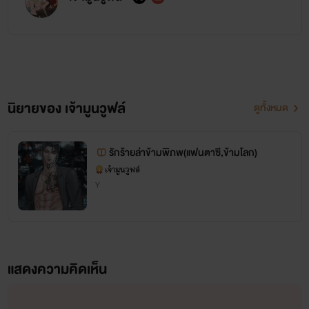
นิยายของ เจ้ามูนวูฟล์
ดูทั้งหมด
รักร้ายล่าข้ามพิภพ(แฟนตาซี,ข้ามโลก)
เจ้ามูนวูฟล์
Y
แสดงความคิดเห็น