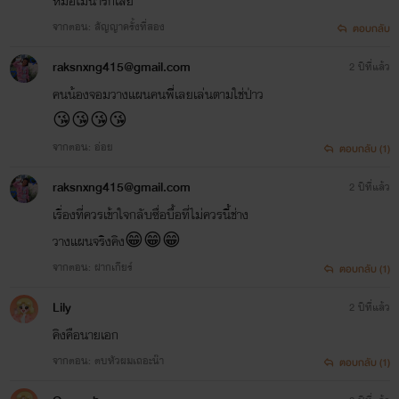
หมอไม่น่ารักเลย
จากตอน: สัญญาครั้งที่สอง
ตอบกลับ
raksnxng415@gmail.com
2 ปีที่แล้ว
คนน้องจอมวางแผนคนพี่ิเลยเล่นตามใช่ป่าว
😘😘😘😘
จากตอน: อ่อย
ตอบกลับ (1)
raksnxng415@gmail.com
2 ปีที่แล้ว
เรื่องที่ควรเข้าใจกลับซื่อบื้อที่ไม่ควรนี้ช่าง
วางแผนจริงคิง😁😁😁
จากตอน: ฝากเกียร์
ตอบกลับ (1)
Lily
2 ปีที่แล้ว
คิงคือนายเอก
จากตอน: ตบหัวผมเถอะน๊า
ตอบกลับ (1)