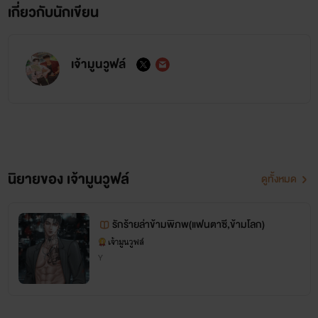
เกี่ยวกับนักเขียน
เจ้ามูนวูฟล์
นิยายของ เจ้ามูนวูฟล์
ดูทั้งหมด
รักร้ายล่าข้ามพิภพ(แฟนตาซี,ข้ามโลก)
เจ้ามูนวูฟล์
Y