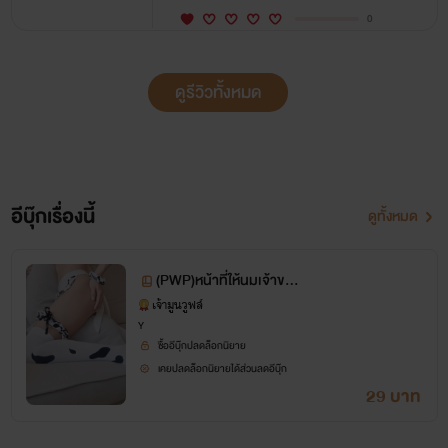
0
ดูรีวิวทั้งหมด
อีบุ๊กเรื่องนี้
ดูทั้งหมด
(PWP)หน้าที่ให้นมเจ้าของ
บ้าน
เจ้ามูนวูฟล์
Y
ซื้ออีบุ๊กปลดล็อกนิยาย
เคยปลดล็อกนิยายได้ส่วนลดอีบุ๊ก
29 บาท