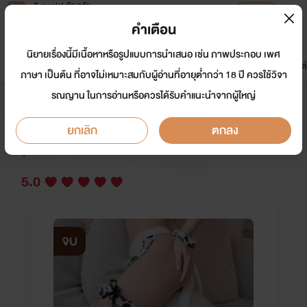
Tunwalai ธัญวลัย
เปิดแอป
เพื่อประสบการณ์ที่ดีกว่าบนมือถือ
คำเตือน
เข้าสู่ระบบ
นิยายเรื่องนี้มีเนื้อหาหรือรูปแบบการนำเสนอ เช่น ภาพประกอบ เพศ
มาใหม่
หน้าแรก
นิยาย
อีบุ๊ก
การ์ตูน
ดรีมแชท
ธัญลิสต์
ภาษา เป็นต้น ที่อาจไม่เหมาะสมกับผู้อ่านที่อายุต่ำกว่า 18 ปี ควรใช้วิจา
รณญาน ในการอ่านหรือควรได้รับคำแนะนำจากผู้ใหญ่
(PWP)หน้าที่ให้นมเจ้าของบ้าน
ยกเลิก
ตกลง
นักเขียน:
เจ้ามูนวูฟล์
Y
5.0
จบ