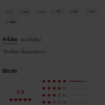
y
yaoi
nc
18+
20+
25+
เงี่ยน
คำโปรย
แนะนำเรื่อง
"ทิวาพี่อยากดื่มนมแล้วววว"
รีวิว (6)
6
0
5.0
0
0