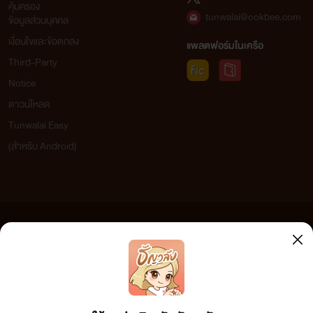
คุ้มครอง
tunwalai@ookbee.com
ข้อมูลส่วนบุคคล
เงื่อนไขและข้อตกลง
แพลตฟอร์มในเครือ
Third-Party
Notice
ดาวน์โหลด
Tunwalai Easy
(สำหรับ Android)
ข้อความที่ท่านได้อ่านจากเว็บไซต์นี้เกิดจากการเขียนโดยสาธารณชนและเผยแพร่โดยอัตโนมัติ ผู้ดูแล
เว็บไซต์แห่งนี้ไม่ได้เห็นด้วยและไม่ขอรับผิดชอบต่อข้อความใดๆ ทั้งสิ้น ดังนั้นผู้อ่านทุกท่านโปรดใช้
วิจารณญาณในการกลั่นกรองด้วยตนเอง และหากท่านพบข้อความใดๆ ที่ขัดต่อกฎหมายและศีลธรรม
กรุณาแจ้งมาที่ tunwalai@ookbee.com เพื่อทีมงานจะได้ดำเนินการในทันที ทั้งนี้ ทางเว็บไซต์ขอสงวน
ลิขสิทธิ์ตามพระราชบัญญัติลิขสิทธิ์ (ฉบับเพิ่มเติม) พ.ศ.2558