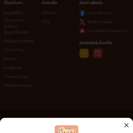
เกี่ยวกับเรา
ช่วยเหลือ
ช่องทางติดต่อ
ธัญวลัยคือ?
บทความ
tunwalai.com
นโยบายการ
FAQ
@webtunwalai
คุ้มครอง
tunwalai@ookbee.com
ข้อมูลส่วนบุคคล
เงื่อนไขและข้อตกลง
แพลตฟอร์มในเครือ
Third-Party
Notice
ดาวน์โหลด
Tunwalai Easy
(สำหรับ Android)
ข้อความที่ท่านได้อ่านจากเว็บไซต์นี้เกิดจากการเขียนโดยสาธารณชนและเผยแพร่โดยอัตโนมัติ ผู้ดูแล
เว็บไซต์แห่งนี้ไม่ได้เห็นด้วยและไม่ขอรับผิดชอบต่อข้อความใดๆ ทั้งสิ้น ดังนั้นผู้อ่านทุกท่านโปรดใช้