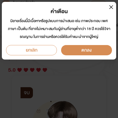
Tunwalai ธัญวลัย
เปิดแอป
เพื่อประสบการณ์ที่ดีกว่าบนมือถือ
คำเตือน
เข้าสู่ระบบ
นิยายเรื่องนี้มีเนื้อหาหรือรูปแบบการนำเสนอ เช่น ภาพประกอบ เพศ
มาใหม่
หน้าแรก
นิยาย
อีบุ๊ก
การ์ตูน
ดรีมแชท
ธัญลิสต์
ภาษา เป็นต้น ที่อาจไม่เหมาะสมกับผู้อ่านที่อายุต่ำกว่า 18 ปี ควรใช้วิจา
รณญาน ในการอ่านหรือควรได้รับคำแนะนำจากผู้ใหญ่
เกิดใหม่เป็นเด็กชอบค้าขาย (มีอีบุ๊ก)
ยกเลิก
ตกลง
นักเขียน:
memorym / หลิงจิ่ว (09)
Y
5.0
จบ