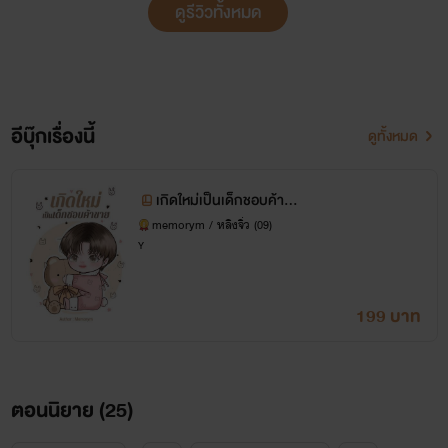
ดูรีวิวทั้งหมด
อีบุ๊กเรื่องนี้
ดูทั้งหมด
เกิดใหม่เป็นเด็กชอบค้าขา
ย
memorym / หลิงจิ่ว (09)
Y
199 บาท
ตอนนิยาย (
25
)