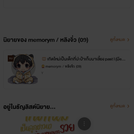
fb page : memorym/หลิงจิ่ว นักเขียน
ฟินกับคลิปและภาพประกอบเพิ่มเติมได้ทาง
TIKTOK @memorym12
ติดตามงานได้ทุกช่องทางค่ะ
นิยายของ memorym / หลิงจิ่ว (09)
ดูทั้งหมด
ค้นหานิยายของไรท์ไม่เจอ
ไปที่ตั้งค่าและกดแสดงปก AI นะคะ เนื่องจากภาพปกบางภาพของไรท์ใช้ปก AI และปกวาด
เกิดใหม่เป็นเด็กที่ปะป๋าเก็บมาเลี้ยง past l (มีebo
จบ
ok)
*ฝากถึงบุคคลที่ขยันกดรายงาน ถ้าคุณมีปัญหากับเราทักมาคุยกันค่ะ หลิงจิ่วไม่เคยมีปัญหากับใคร
memorym / หลิงจิ่ว (09)
ก่อนและพร้อมคุยเสมอ*
Y
อยู่ในธัญลิสต์นิยาย...
ดูทั้งหมด