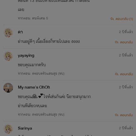
ตอนที่ 13 ขึ้นไปหายไปไหนแล้วคะ กำลังอิน
เลย
จากตอน: คนพิเศษ 5
ตอบกลับ (1)
ดา
2 ปีที่แล้ว
อ่านอยู่ดีๆ เนื้อเรื่องก็หายไปเลย งงงง
ตอบกลับ
yayaying
2 ปีที่แล้ว
ขอบคุณ​มาก​ครับ​
จากตอน: ครอบครัวแสนสุข (จบ)
ตอบกลับ
My name's OhOh
2 ปีที่แล้ว
ขอบคุณ🙏💕ไรท์เช่นกันค่ะ นิยายสนุกมาก
อ่านทีเดียวจบเลย
จากตอน: ครอบครัวแสนสุข (จบ)
ตอบกลับ
Sarinya
2 ปีที่แล้ว