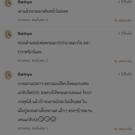
Sarinya
2 ปีที่แล้ว
เอาแล้วนางเอกเดินหน้าไม่ถอย
จากตอน: คนพิเศษ 4
ตอบกลับ
Sarinya
2 ปีที่แล้ว
ห่วงเค้าแหล่ะพ่อพระเอก555นางเอกก้อ อย่า
ปากหนักนัเลย
จากตอน: คนพิเศษ 3
ตอบกลับ
Sarinya
2 ปีที่แล้ว
นางเอกแปลกๆ ออกแนวเรียบร้อยแบบเหน
แก่ตัวนิด555 สมควรให้พระเอกมองแง่ รับปา
กก่คุยได้ แล้วป้าจะเอาอะไรมาไถเงินเขส ใน
เมื่อปู่พระเอกเลี้ยงมาแต่ เล็กๆ ตรงๆป้าหลาน
เหนแก่ตัวป่ะ🙄🙄😌
จากตอน: คนพิเศษ 1
ตอบกลับ