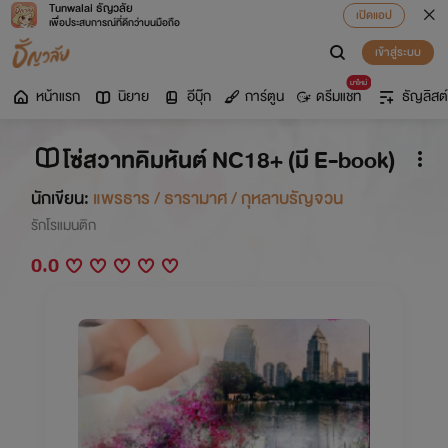
Tunwalai ธัญวลัย
เปิดแอป
เพื่อประสบการณ์ที่ดีกว่าบนมือถือ
เข้าสู่ระบบ
มาใหม่
หน้าแรก
นิยาย
อีบุ๊ก
การ์ตูน
ดรีมแชท
ธัญลิสต์
โซ่สวาทคิมหันต์ NC18+ (มี E-book)
นักเขียน:
แพรธาร / ธารามาศ / กุหลาบรัญจวน
รักโรแมนติก
0.0