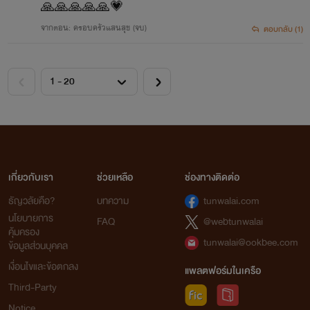
🙏🙏🙏🙏🙏💗
จากตอน: ครอบครัวแสนสุข (จบ)
ตอบกลับ (1)
เกี่ยวกับเรา
ช่วยเหลือ
ช่องทางติดต่อ
ธัญวลัยคือ?
บทความ
tunwalai.com
นโยบายการ
FAQ
@webtunwalai
คุ้มครอง
tunwalai@ookbee.com
ข้อมูลส่วนบุคคล
เงื่อนไขและข้อตกลง
แพลตฟอร์มในเครือ
Third-Party
Notice