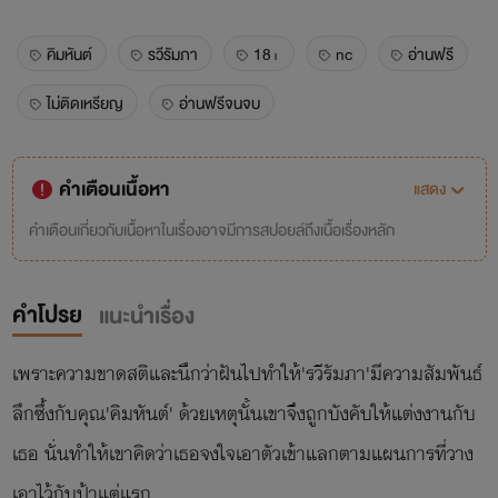
คิมหันต์
รวีรัมภา
18+
nc
อ่านฟรี
ไม่ติดเหรียญ
อ่านฟรีจนจบ
คำเตือนเนื้อหา
แสดง
คำเตือนเกี่ยวกับเนื้อหาในเรื่องอาจมีการสปอยล์ถึงเนื้อเรื่องหลัก
คำโปรย
แนะนำเรื่อง
เพราะความขาดสติและนึกว่าฝันไปทำให้'รวีรัมภา'มีความสัมพันธ์
ลึกซึ้งกับคุณ'คิมหันต์' ด้วยเหตุนั้นเขาจึงถูกบังคับให้แต่งงานกับ
เธอ นั่นทำให้เขาคิดว่าเธอจงใจเอาตัวเข้าแลกตามแผนการที่วาง
เอาไว้กับป้าแต่แรก