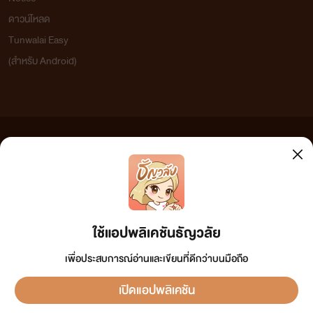
ดาวน์โหลด
Tunwalai Easy
(สำหรับ Android)
ข้อความที่ท่านได้อ่านจากเว็บไซต์นี้เกิดจากการเขียนโดยสาธารณชนและเผยแพร่โดยอัตโนมัติ ผู้ดูแล
เว็บไซต์แห่งนี้ไม่ได้เห็นด้วยและไม่ขอรับผิดชอบต่อข้อความใดๆ ทั้งสิ้น ดังนั้นผู้อ่านทุกท่านโปรดใช้
วิจารณญาณในการกลั่นกรองด้วยตนเอง และหากท่านพบข้อความใดๆ ที่ขัดต่อกฎหมายและศีลธรรม
กรุณาแจ้งมาที่ tunwalai@ookbee.com เพื่อทีมงานจะได้ดำเนินการในทันที ทั้งนี้ ทางเว็บไซต์ขอสงวน
ลิขสิทธิ์ตามพระราชบัญญัติลิขสิทธิ์ (ฉบับเพิ่มเติม) พ.ศ.2558
ใช้แอปพลิเคชันธัญวลัย
เพื่อประสบการณ์อ่านและเขียนที่ดีกว่าบนมือถือ
เปิดแอปพลิเคชัน