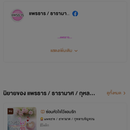
แพรธาร / ธารามาศ / กุหลาบรัญจวน
...แพรธาร...
นิยายของไรท์แต่งเล่นๆแต่งเรื่อยๆ
บางช่วงมีหายไปบ้างเพราะงานเยอะจริงๆ
ขอให้เข้าใจไรท์ด้วยนะ
แสดงเพิ่มเติม
คะ
^_^
เนื้อหาก็อาจจะถูกใจบ้างและไม่ถูกใจบ้างก็ขออภัยไว้ล่วงหน้านะคะ อ่านเอาสนุกเอาอรรถรส
ชิวๆ กันเนอะ
ปล.
ขอบคุณคนอ่านจริงๆที่ชอบนิยายของไรท์และให้การติดตามเสมอมา
นิยายของ แพรธาร / ธารามาศ / กุหลาบรัญจวน
ดูทั้งหมด
ซ่อนหัวใจไว้แอบรัก
จบ
แพรธาร / ธารามาศ / กุหลาบรัญจวน
อีโรติก