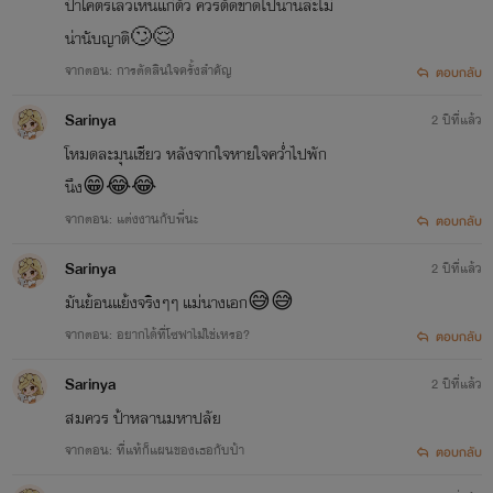
ป้าโคตรเลวเหนแก่ตัว ควรตัดขาดไปนานล่ะไม่
น่านับญาติ🙄😌
จากตอน: การตัดสินใจครั้งสำคัญ
ตอบกลับ
Sarinya
2 ปีที่แล้ว
โหมดละมุนเชียว หลังจากใจหายใจคว่ำไปพัก
นึง😁😂😂
จากตอน: แต่งงานกับพี่นะ
ตอบกลับ
Sarinya
2 ปีที่แล้ว
มันย้อนแย้งจริงๆๆ แม่นางเอก😅😅
จากตอน: อยากได้ที่โซฟาไม่ใช่เหรอ?
ตอบกลับ
Sarinya
2 ปีที่แล้ว
สมควร ป้าหลานมหาปลัย
จากตอน: ที่แท้ก็แผนของเธอกับป้า
ตอบกลับ