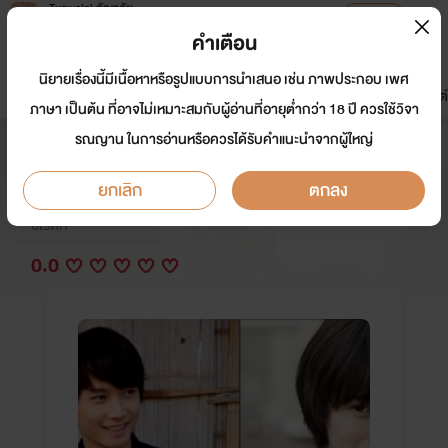
Tunwalai ธัญวลัย
เปิดแอป
เพื่อประสบการณ์ที่ดีกว่าบนมือถือ
คำเตือน
เข้าสู่ระบบ
นิยายเรื่องนี้มีเนื้อหาหรือรูปแบบการนำเสนอ เช่น ภาพประกอบ เพศ
มาใหม่
หน้าแรก
นิยาย
อีบุ๊ก
การ์ตูน
ดรีมแชท
ธัญลิสต์
ภาษา เป็นต้น ที่อาจไม่เหมาะสมกับผู้อ่านที่อายุต่ำกว่า 18 ปี ควรใช้วิจา
รณญาน ในการอ่านหรือควรได้รับคำแนะนำจากผู้ใหญ่
อุบัติ (เหตุ) แห่งรัก
ยกเลิก
ตกลง
นักเขียน:
สพันจ
อีโรติก
0.0