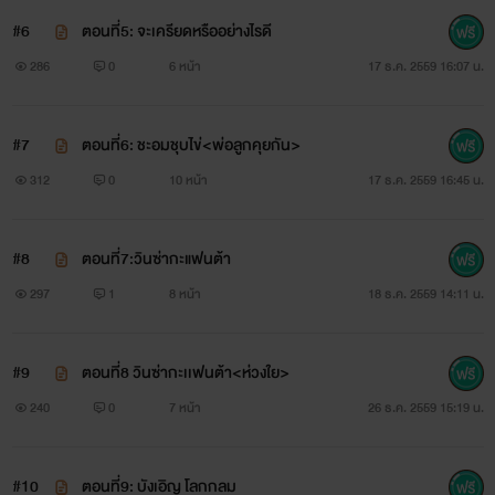
ตี๋:เออๆตามนั้นก็ได้(วะ)
#6
ตอนที่5: จะเครียดหรืออย่างไรดี
286
0
6 หน้า
17 ธ.ค. 2559 16:07 น.
.......ก่อนถึงที่หมาย(สถานที่เกิดเหตุ)......
เห้ยยยย!! ระวังเว้ยยยย!!
#7
ตอนที่6: ชะอมชุบไข่<พ่อลูกคุยกัน>
312
0
10 หน้า
17 ธ.ค. 2559 16:45 น.
เอี๊ยดดดด~~~~(เสียงเเบรก)
ตี๋:เห้ย! น้องชายเป็นงะ ไง เฮ้ยยยย น้องมีนมได้ไงว่ะ
#8
ตอนที่7:วินซ่ากะแฟนต้า
ยัยวิน:เห้ยยยย!กรี๊ดดดด!! ไอ้ตี๋มึงงงงงงงงตายยยยยยยย
297
1
8 หน้า
18 ธ.ค. 2559 14:11 น.
______________________________________________________
#9
ตอนที่8 วินซ่ากะเเฟนต้า<ห่วงใย>
240
0
7 หน้า
26 ธ.ค. 2559 15:19 น.
#10
ตอนที่9: บังเอิญ โลกกลม