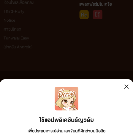
เงื่อนไขและข้อตกลง
แพลตฟอร์มในเครือ
Third-Party
Notice
ดาวน์โหลด
Tunwalai Easy
(สำหรับ Android)
ข้อความที่ท่านได้อ่านจากเว็บไซต์นี้เกิดจากการเขียนโดยสาธารณชนและเผยแพร่โดยอัตโนมัติ ผู้ดูแล
เว็บไซต์แห่งนี้ไม่ได้เห็นด้วยและไม่ขอรับผิดชอบต่อข้อความใดๆ ทั้งสิ้น ดังนั้นผู้อ่านทุกท่านโปรดใช้
วิจารณญาณในการกลั่นกรองด้วยตนเอง และหากท่านพบข้อความใดๆ ที่ขัดต่อกฎหมายและศีลธรรม
กรุณาแจ้งมาที่ tunwalai@ookbee.com เพื่อทีมงานจะได้ดำเนินการในทันที ทั้งนี้ ทางเว็บไซต์ขอสงวน
ลิขสิทธิ์ตามพระราชบัญญัติลิขสิทธิ์ (ฉบับเพิ่มเติม) พ.ศ.2558
หนุ่มรูปงาม ชาติตระกลูดี ดีกรีนักธุรกิจพันล้าน แถมยังเป็นเพลบ
ใช้แอปพลิเคชันธัญวลัย
อยตัวพ่อ
เพื่อประสบการณ์อ่านและเขียนที่ดีกว่าบนมือถือ