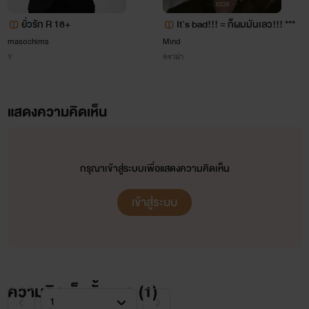
วินดี้:ขึ้นมาก่อนเพ่...อืมม 80ฮะ
ยั่วรัก R 18+
It's bad!!! = ก็ผมมันเลว!!! ***
ไอ้ตี๋:แพงไปป่าว...แค่นี้เองน้อง
masochims
Mind
Y
ดราม่า
วินดี้:(อ้าววไอ้นี่)แค่นี้เอง?งั้นเพ่เดินไปเองมั้ยฮะ คนจะทำมาหากิน
แสดงความคิดเห็น
ไอ้ตี๋:เออตามนั้นก็ได้
วินดี้:(เออ จบ)
กรุณาเข้าสู่ระบบเพื่อแสดงความคิดเห็น
.......ก่อนถึงที่หมาย(สถานที่เกิดเหตุ).....
เข้าสู่ระบบ
เห้ยยยย!! ขับรถภาษาไรของมันว่ะ
เอี๊ยดดดดดแบรกตัวเกร็งเลย
ไอ้ตี๋:เฮ้ย!น้องชาย เป็นงะ ไงเฮ้ยยยยย น้องมีนมได้ไงว่ะ
ความคิดเห็นทั้งหมด (
1
)