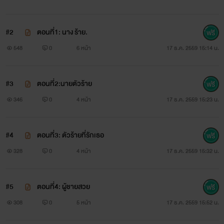
หนอนหนังสือ
#2
ตอนที่1: นาง ร้าย.
แต่ความจริงแล้วจะมีใครรู้ตัวตนจริงๆข้างในของเราได้...ยากครับ
548
0
6 หน้า
17 ธ.ค. 2559 15:14 น.
ถ้าเราไม่ได้เรียนรู้กันและกัน....อย่างจริงจังและจริงใจ...
.......??
#3
ตอนที่2:นายตัวร้าย
346
0
4 หน้า
17 ธ.ค. 2559 15:23 น.
Tee part
ตี๋:น้องๆ ไปส่งพี่ที่xxxหน่อย คิดเท่าไร
#4
ตอนที่3: ตัวร้ายที่รักเธอ
328
0
4 หน้า
17 ธ.ค. 2559 15:32 น.
ยัยวิน:ขึ้นมาก่อนเพ่...อืมม 80ฮะ
ตี๋:เเพงไปป่าว...แค่นี้เองน้อง(มันโก่งราคาป้าวว่ะ)
#5
ตอนที่4: ผู้ชายสวย
308
0
5 หน้า
17 ธ.ค. 2559 15:52 น.
ยัยวิน:แค่นี้เอง?งั้นเพ่เดินไปเองมั้ยฮะ คนจะทำมาหากิน