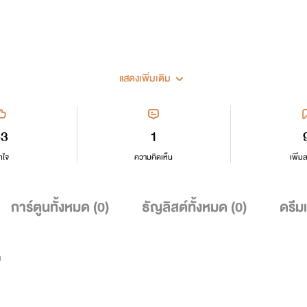
แสดงเพิ่มเติม
53
1
กใจ
ความคิดเห็น
เพิ่ม
การ์ตูนทั้งหมด (
0
)
ธัญลิสต์ทั้งหมด (
0
)
ดรีม
ก