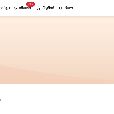
มาใหม่
การ์ตูน
ดรีมแชท
ธัญลิสต์
ค้นหา
ม