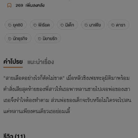
269
เพิ่มลงคลัง
ยุค80
พีเรียด
มีเด็ก
มาเฟีย
ดารา
นักธุรกิจ
นิยายรัก
คำโปรย
แนะนำเรื่อง
"สายเลือดอย่างไรก็ตัดไม่ขาด" เมื่อหลิวชิงเฟยทะลุมิติมาพร้อม
คำสั่งเสียสุดท้ายของพี่สาวให้เธอพาหลานชายไปเจอพ่อของเขา
เธอจึงจำใจต้องทำตาม ส่วนพ่อของเด็กจะรับหรือไม่ใครจะไปสน
แค่หลานเพียงคนเดียวเธอย่อมเลี้
รีวิว (11)