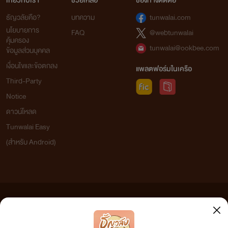
เกี่ยวกับเรา
ช่วยเหลือ
ช่องทางติดต่อ
ธัญวลัยคือ?
บทความ
tunwalai.com
นโยบายการ
FAQ
@webtunwalai
คุ้มครอง
tunwalai@ookbee.com
ข้อมูลส่วนบุคคล
เงื่อนไขและข้อตกลง
แพลตฟอร์มในเครือ
Third-Party
Notice
ดาวน์โหลด
Tunwalai Easy
(สำหรับ Android)
ข้อความที่ท่านได้อ่านจากเว็บไซต์นี้เกิดจากการเขียนโดยสาธารณชนและเผยแพร่โดยอัตโนมัติ ผู้ดูแล
เว็บไซต์แห่งนี้ไม่ได้เห็นด้วยและไม่ขอรับผิดชอบต่อข้อความใดๆ ทั้งสิ้น ดังนั้นผู้อ่านทุกท่านโปรดใช้
วิจารณญาณในการกลั่นกรองด้วยตนเอง และหากท่านพบข้อความใดๆ ที่ขัดต่อกฎหมายและศีลธรรม