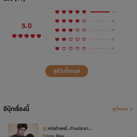
11
0
5.0
0
0
0
ดูรีวิวทั้งหมด
อีบุ๊กเรื่องนี้
ดูทั้งหมด
หว่ออ้ายหนี่..ท่านประธาน
ลูกติดคนนี้คือที่รัก
Fishy สีชมพู