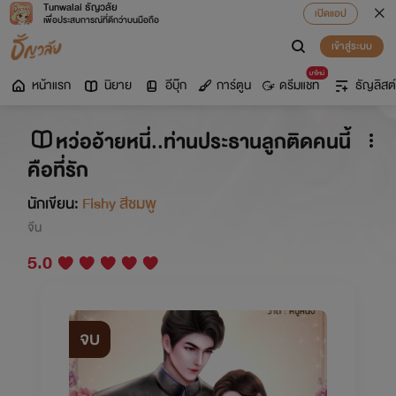
Tunwalai ธัญวลัย
เปิดแอป
เพื่อประสบการณ์ที่ดีกว่าบนมือถือ
เข้าสู่ระบบ
มาใหม่
หน้าแรก
นิยาย
อีบุ๊ก
การ์ตูน
ดรีมแชท
ธัญลิสต์
หว่ออ้ายหนี่..ท่านประธานลูกติดคนนี้
คือที่รัก
นักเขียน:
Fishy สีชมพู
จีน
5.0
จบ