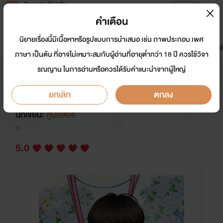
Tunwalai ธัญวลัย
เปิดแอป
เพื่อประสบการณ์ที่ดีกว่าบนมือถือ
คำเตือน
เข้าสู่ระบบ
นิยายเรื่องนี้มีเนื้อหาหรือรูปแบบการนำเสนอ เช่น ภาพประกอบ เพศ
มาใหม่
หน้าแรก
นิยาย
อีบุ๊ก
การ์ตูน
ดรีมแชท
ธัญลิสต์
ภาษา เป็นต้น ที่อาจไม่เหมาะสมกับผู้อ่านที่อายุต่ำกว่า 18 ปี ควรใช้วิจา
รณญาน ในการอ่านหรือควรได้รับคำแนะนำจากผู้ใหญ่
เกิดใหม่เป็นลูกพ่อเลี้ยงแถมไม่มี
แม่(Omegaverse)
ยกเลิก
ตกลง
นักเขียน:
ศูนย์สี่04
Y
5.0