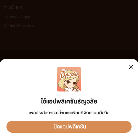
ดาวน์โหลด
Tunwalai Easy
(สำหรับ Android)
ข้อความที่ท่านได้อ่านจากเว็บไซต์นี้เกิดจากการเขียนโดยสาธารณชนและเผยแพร่โดยอัตโนมัติ ผู้ดูแล
เว็บไซต์แห่งนี้ไม่ได้เห็นด้วยและไม่ขอรับผิดชอบต่อข้อความใดๆ ทั้งสิ้น ดังนั้นผู้อ่านทุกท่านโปรดใช้
วิจารณญาณในการกลั่นกรองด้วยตนเอง และหากท่านพบข้อความใดๆ ที่ขัดต่อกฎหมายและศีลธรรม
กรุณาแจ้งมาที่ tunwalai@ookbee.com เพื่อทีมงานจะได้ดำเนินการในทันที ทั้งนี้ ทางเว็บไซต์ขอสงวน
ลิขสิทธิ์ตามพระราชบัญญัติลิขสิทธิ์ (ฉบับเพิ่มเติม) พ.ศ.2558
ใช้แอปพลิเคชันธัญวลัย
เพื่อประสบการณ์อ่านและเขียนที่ดีกว่าบนมือถือ
เปิดแอปพลิเคชัน