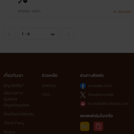
✔❤
จากตอน: บทนำ
ตอบกลับ
เกี่ยวกับเรา
ช่วยเหลือ
ช่องทางติดต่อ
ธัญวลัยคือ?
บทความ
tunwalai.com
นโยบายการ
FAQ
@webtunwalai
คุ้มครอง
tunwalai@ookbee.com
ข้อมูลส่วนบุคคล
เงื่อนไขและข้อตกลง
แพลตฟอร์มในเครือ
Third-Party
Notice