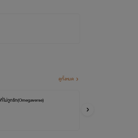
ดูทั้งหมด
ที่ไม่ถูกรัก(Omegaverse)
ย้
จบ
ศูนย์
Y