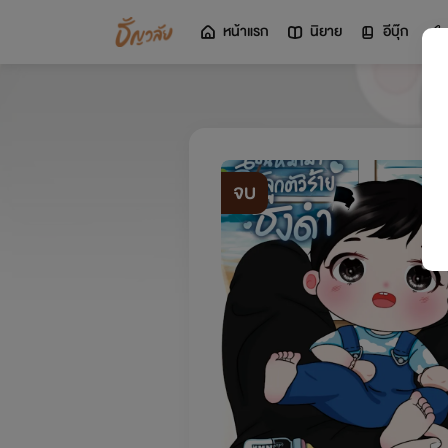
หน้าแรก
นิยาย
อีบุ๊ก
จบ