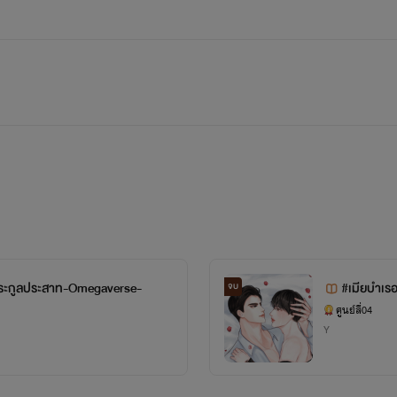
ตระกูลประสาท-Omegaverse-
#เมียบำเรอ
จบ
ศูนย์สี่04
Y