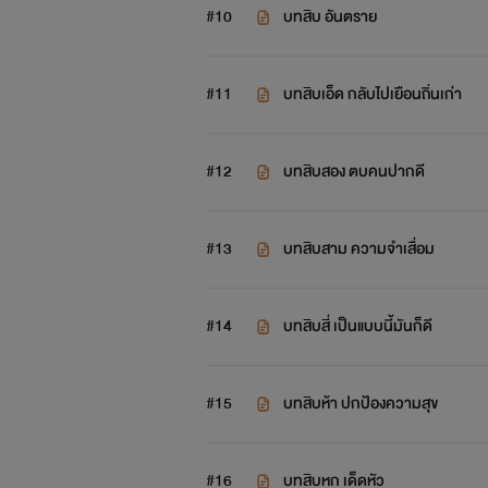
#10
บทสิบ อันตราย
#11
บทสิบเอ็ด กลับไปเยือนถิ่นเก่า
#12
บทสิบสอง ตบคนปากดี
#13
บทสิบสาม ความจำเสื่อม
#14
บทสิบสี่ เป็นแบบนี้มันก็ดี
#15
บทสิบห้า ปกป้องความสุข
#16
บทสิบหก เด็ดหัว