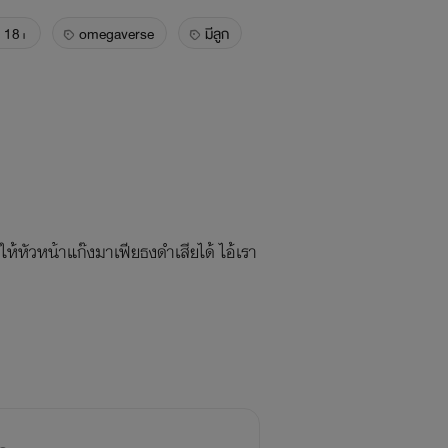
18+
omegaverse
มีลูก
กให้หัวหน้าแก๊งมาเฟียธงดำเสียได้ ไอ้เรา