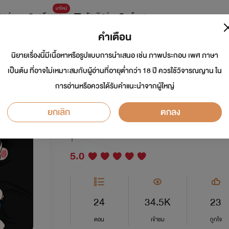
มาใหม่
การ์ตูน
ดรีมแชท
ธัญลิสต์
ค้นหา
คำเตือน
นิยายเรื่องนี้มีเนื้อหาหรือรูปแบบการนำเสนอ เช่น ภาพประกอบ เพศ ภาษา
นักฆ่าเกิดใหม่เป็นหม
เป็นต้น ที่อาจไม่เหมาะสมกับผู้อ่านที่อายุต่ำกว่า 18 ปี ควรใช้วิจารณญาน ใน
การอ่านหรือควรได้รับคำแนะนำจากผู้ใหญ่
ร้ายธงดำ(Omegaver
ยกเลิก
ตกลง
นักเขียน:
ศูนย์สี่04
Y
5.0
24
34.5K
23
ตอน
เข้าชม
ถูกใจ