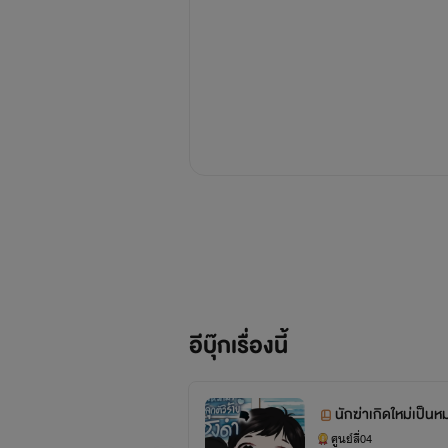
อีบุ๊กเรื่องนี้
นักฆ่าเกิดใหม่เป็นห
gaverse)
ศูนย์สี่04