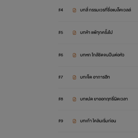
#4
บทสี่ กรรมเวรที่ชื่อแบล็คเวลล์
#5
บทห้า แพ้ทุกครั้งไป
#6
บทหก ใกล้ชิดจนปืนต่อหัว
#7
บทเจ็ด อาการฮีท
#8
บทแปด ยาออกฤทธิ์ผิดเวลา
#9
บทเก้า ไคลินเริ่มก่อน