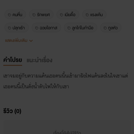
คนหื่น
รักพยศ
เมียดื้อ
แรงแค้น
ปลุกเร้า
ฉวยโอกาส
ลูกไก่ในกำมือ
ทูลหัว
แสดงเพิ่มเติม
สวรรค์
หลอกใช้
คำโปรย
แนะนำเรื่อง
เขาจมอยู่กับความแค้นเธอคนนั้นเข้ามาฝังไฟแค้นลงในใจเขาแต่
เธอคนนี้เป็นดั่งน้ำดับไฟให้กับเขา
รีวิว (0)
เรื่องนี้ยังไม่มีรีวิว