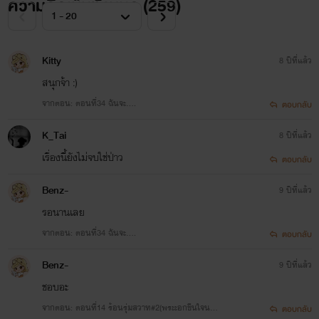
ความคิดเห็นทั้งหมด (
259
)
เซ็กซี่ ก็ดันคิดผิดซะด้วยสิ!!
Kitty
5.พี่สาวสอนรัก
8 ปีที่แล้ว
สนุกจ้า :)
จู่ๆวีนัสก็มีน้องชาย เพราะเขาคือลูกติดของพ่อเลี้ยง เด็กบ้านแตกสองคนมาเจอกัน แล้วบางอย่างก็ก่อ
ตัวขึ้นอย่างห้ามไม่ได้
จากตอน: ตอนที่34 ฉันจะ….
ตอบกลับ
K_Tai
8 ปีที่แล้ว
6.แหวนซ่อนสวาท
เรื่องนี้ยังไม่จบใช่ป่าว
ตอบกลับ
พิมพราวได้เจอกับแหวนวงหนุ่งที่มีเขาแฝงอยู่ แล้วในทุกคืนเขาเข้ามาครอบงำความฝันแสนสุข กระทั่ง
Benz-
พบว่าเขาคนนั้นมีตัวตนจริงๆ
9 ปีที่แล้ว
รอนานเลย
จากตอน: ตอนที่34 ฉันจะ….
ตอบกลับ
7.พ่ายรักซาตานเถื่อน
Benz-
ลินินพยายามทำทุกอย่างให้พี่ชายบุญธรรมรักหล่อน แต่ยิ่งทำเขายังผลักไส แล้ววันนึง ศิขรินก็ต้อง
9 ปีที่แล้ว
ยอมรับว่า ลินินไม่ใช่เด็กแล้ว เพราะเขาอยากสัมผัสเธอไปทุกสัดส่วน
ชอบอะ
จากตอน: ตอนที่14 ร้อนรุ่มสวาท#2(พระะอกขืนใจนาง
ตอบกลับ