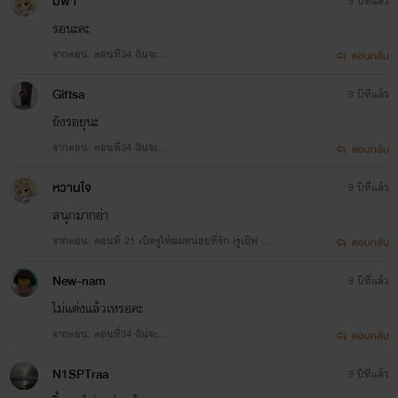
มีฟ้า
9 ปีที่แล้ว
รอนะคะ
ฟองเบียร์ สูญเสียทุกคนรอบตัวเพราะเข้าใจมาเสมอว่าตัวเองคิอตัวซวยที่เป็นค้นเหตุทุกอย่าง จน
กระทั่งได้มาล่วงรู้ความลับของคิมหันต์อย่างไม่ตั้งใจ แล้วความซวยแบบฉุดไม่อยู่ก็บังเกิดขึ้น
จากตอน: ตอนที่34 ฉันจะ….
ตอบกลับ
Giftsa
9 ปีที่แล้ว
11.พยศร้ายแลกรัก
ยังรอยุนะ
อติเทพจมปลักกับอดีตที่ถูกดารินหักหลัง แล้ววันหนึ่ง เบลล์ก็ยิ่งทำให้แรงแค้นนั้นเพิ่มขึ้น เพราะหน้าตา
จากตอน: ตอนที่34 ฉันจะ….
ตอบกลับ
ที่ไม่ผิดไปจากดารินเลย เบลล์จึงตกเป็นเครื่องมือรองรับความแค้นของอติเทพอย่างเลี่ยงไม่ได้
หวานใจ
9 ปีที่แล้ว
สนุกมากอ่า
12.มาเฟียสาวสายหื่น สังคมมาเฟียมันอยู่ยาก ไดอาน่าจึงกลายเป็นสาวร้อนรักเพื่อเอาชนะชายโฉด
จากตอน: ตอนที่ 21 เปิดรูให้ผมหน่อยที่รัก (รูเยิฟ เริ
ตอบกลับ
แต่แล้วหญิงแกร่งก็ดันมาพ่ายแพ้ให้ไททานิก ตำรวจหนุ่มมากเล่ห์จนได้
ฟยู) nc 20+
New-nam
9 ปีที่แล้ว
13. แผนร้ายบำเรอรัก
ไม่แต่งแล้วเหรอคะ
จากตอน: ตอนที่34 ฉันจะ….
ตอบกลับ
เขามีหน้าที่ปราบพยศมัทนาน้องสาวบุญธรรมที่กำลังขยับมาเป็นแม่เลี้ยงด้วยเหตุผลบางอย่าง
คิมหันต์รู้ดีว่าพ่อรักผู้หญิงคนนี้ แต่เขาเองก็รักมัทนาไม่แพ้ใคร แผนรวบหัวรวบหางกินกลางตลอดตัว
N1SPTraa
จึงเริ่มขึ้น
9 ปีที่แล้ว