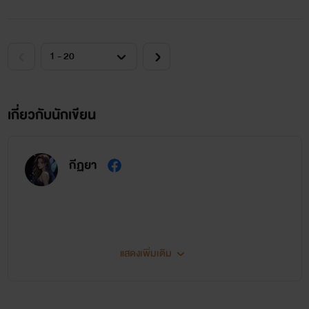
เกี่ยวกับนักเขียน
กีฏยา
แสดงเพิ่มเติม
นิยายทั้งหมดของกีฏยา