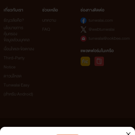
เกี่ยวกับเรา
ช่วยเหลือ
ช่องทางติดต่อ
ธัญวลัยคือ?
บทความ
tunwalai.com
นโยบายการ
FAQ
@webtunwalai
คุ้มครอง
tunwalai@ookbee.com
ข้อมูลส่วนบุคคล
เงื่อนไขและข้อตกลง
แพลตฟอร์มในเครือ
Third-Party
Notice
ดาวน์โหลด
Tunwalai Easy
(สำหรับ Android)
ข้อความที่ท่านได้อ่านจากเว็บไซต์นี้เกิดจากการเขียนโดยสาธารณชนและเผยแพร่โดยอัตโนมัติ ผู้ดูแล