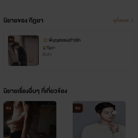
นิยายของ กีฏยา
ดูทั้งหมด
พี่บุญธรรม(ทำ)รัก
จบ
กีฏยา
อีโรติก
นิยายเรื่องอื่นๆ ที่เกี่ยวข้อง
จบ
จบ