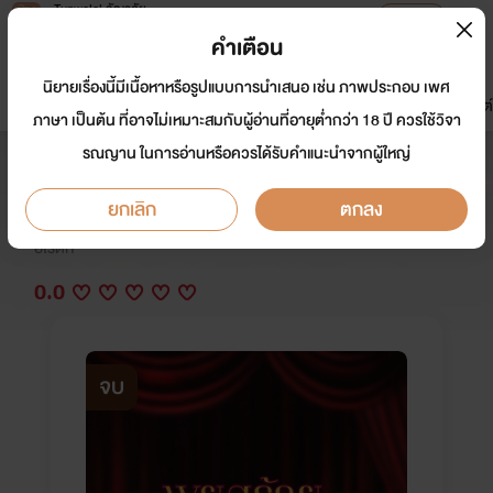
Tunwalai ธัญวลัย
เปิดแอป
เพื่อประสบการณ์ที่ดีกว่าบนมือถือ
คำเตือน
เข้าสู่ระบบ
นิยายเรื่องนี้มีเนื้อหาหรือรูปแบบการนำเสนอ เช่น ภาพประกอบ เพศ
มาใหม่
หน้าแรก
นิยาย
อีบุ๊ก
การ์ตูน
ดรีมแชท
ธัญลิสต์
ภาษา เป็นต้น ที่อาจไม่เหมาะสมกับผู้อ่านที่อายุต่ำกว่า 18 ปี ควรใช้วิจา
รณญาน ในการอ่านหรือควรได้รับคำแนะนำจากผู้ใหญ่
พยศร้ายแลกรัก
ยกเลิก
ตกลง
นักเขียน:
กีฏยา
อีโรติก
0.0
จบ