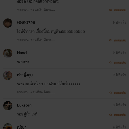
งื้อออ ไม่มาต่อแล้วเหรอคะ
จากตอน: ตอนที่34 ฉันจะ….
ตอบกลับ
GGKG726
นิยายทั้งหมดของดงเหมย
9 ปีที่แล้ว
ไรท์จ๋าาาสา เรื่องนี้อะ หนูค้าง5555555555
1.บัลลังค์รักราชาทุ่งหญ้า
จากตอน: ตอนที่34 ฉันจะ….
ตอบกลับ
คนจากแผ่นดินใหญ่ถูกส่งไปเชื่อมสัมพันธ์แคว้น แต่เพราะไม่ใช่คนที่อีกฝ่ายหมายปองและถูกปฏิเสธ
ตั้งแต่เริ่ม เหยียนอวี้จึงทำทุกทางเพื่อปกป้องตัวเองให้พ้นจากการแต่งงานครั้งนี้
Nanci
9 ปีที่แล้ว
รอนะคะ
ตอบกลับ
ฝากติดตามทุกผลงานนะคะ
เจ้าญิ๋งซูยุ
9 ปีที่แล้ว
ด้วยรัก
รอนานแล้วน๊าาาาา กลับมาได้แล้วววววว
กีฏยา/ดงเหมย
จากตอน: ตอนที่34 ฉันจะ….
ตอบกลับ
อ่านฟรีจนกว่าจะจบนะฮะ
Luksorn
9 ปีที่แล้ว
พูดคุยกันได้ที่เพจนี้นะคะ
รออยู่น้า ไรท์
ตอบกลับ
https://www.facebook.com/kit.ya.426074?mibextid=LQQJ4d
ณู๋ณา
9 ปีที่แล้ว