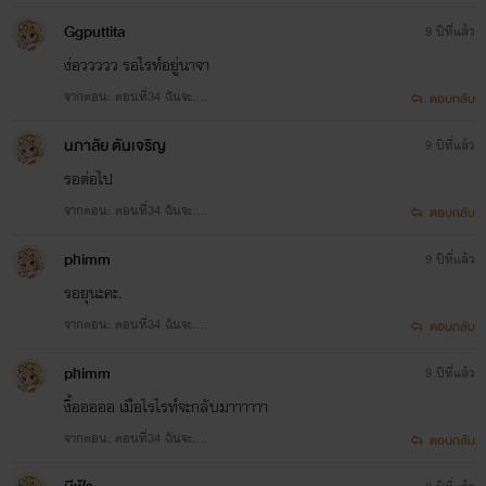
เอกnc18++)90℅
8.สาวน้อยร่านรัก
Ggputtita
9 ปีที่แล้ว
ลิซ่า เทเจอร์ หลงรักพ่อหนุ่มบ้านไกล้ แต่จงใจทำให้เขารู้ก็ดูเหมือนยังเล่นตัว ดังนั้นเสน่ห์หญิงจึงถูกดึง
ง่อววววว รอไรท์อยู่นาจา
มาใช้เพื่อให้โยฮัน เกนเทล หลุดไปไหนไม่ได้
จากตอน: ตอนที่34 ฉันจะ….
ตอบกลับ
นภาลัย ตันเจริญ
9 ปีที่แล้ว
9.เรื่องสั้นขยันเสียว
รอต่อไป
รวมเรื่องสั้นหลากหลายแนว
จากตอน: ตอนที่34 ฉันจะ….
ตอบกลับ
-บันทึกรักวันตกมัน เรื่องราวรักซ่อนเสียวของแพรวพราวกับอาจารย์สอนฟิสิกส์หนุ่มที่สลัดกันไม่
หลุดเพราะเขาดันมารู้ความลับวัยเด็กของหล่อน!!
phimm
9 ปีที่แล้ว
-หมอฟันสายยั่วกับผัวเด็กทั้งสาม(4P) เรื่องราวของยี่หวา หมอฟันอาภัพรักที่พอเจอเรื่อคู่ ดันเจอเข้า
รอยุนะคะ.
มาพร้อมกันถึงสามคน!!
จากตอน: ตอนที่34 ฉันจะ….
ตอบกลับ
-คฤหาสถ์ร้อนรัก
phimm
9 ปีที่แล้ว
เรื่องราวรักร้อนฉ่าของราชนิกูลหนุ่มที่ถูกกล่าวหาว่าเป็นพวกรักร่วมเพศ และคู่หมั้นสาวที่พยายาม
งื้อออออ เมือไรไรท์จะกลับมาาาาาา
พิสูจน์จนถูกอีกฝ่ายซ้อนแผน
จากตอน: ตอนที่34 ฉันจะ….
ตอบกลับ
10.หมอฉุกเฉินเกินต้านรัก