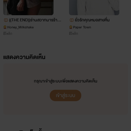
1.ลีลารัญจวน
บารอน ครูซ ตัดสินใจประมูลลีลาวดีมาเพื่อรองรับความใคร่ แต่ไฟรักเกิดโดยที่เขาไม่ปราถนาด้วย
((THE END))ร่านสวาทมารร้าย
ยั่วรักคุณหมอสายหื่น
ซ้ำ!!
(I'm Bitch)NC18+
Honey_Milkshake
Paper Town
อีโรติก
อีโรติก
2.เล่ห์ลวงดวงใจ
แสดงความคิดเห็น
ราชันย์เก็บเด็กอายุ12ปีมาเลี้ยงจนโตเป็นสาว เขามองว่าดวงใจคือน้องสาว แต่แล้ววันหนึ่ง ความปราถ
นาบางอย่างก็โถมเข้ามาอย่างไม่อาจต้านทาน
กรุณาเข้าสู่ระบบเพื่อแสดงความคิดเห็น
3.เล่ห์ดารนี
ดารนี อดีตคนรักของราชันย์ดันถูกวันอ่อนกินหญ้าแก่ เมื่อชีวินเพื่อนรักของดวงใจ ถือโอกาสล่อลวง
เข้าสู่ระบบ
สาวรุ่นพี่ให้หลงกลจนได้
4.ร้อยเล่ห์ตะวัน
ตะวัน ลูกชายหัวแก้วหัวแหวนของดวงใจ ถูกเด็กเพี้ยนตามปั่นป่วนชีวิต แล้วไอ้ที่เคยคิดว่าเด็กมันไม่