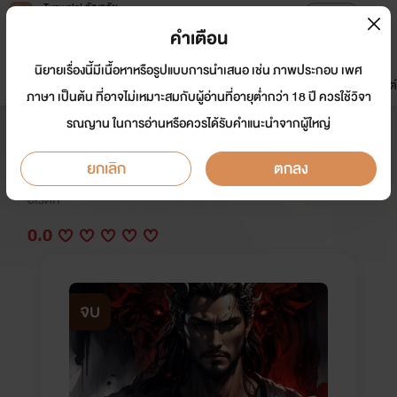
Tunwalai ธัญวลัย
เปิดแอป
เพื่อประสบการณ์ที่ดีกว่าบนมือถือ
คำเตือน
เข้าสู่ระบบ
นิยายเรื่องนี้มีเนื้อหาหรือรูปแบบการนำเสนอ เช่น ภาพประกอบ เพศ
มาใหม่
หน้าแรก
นิยาย
อีบุ๊ก
การ์ตูน
ดรีมแชท
ธัญลิสต์
ภาษา เป็นต้น ที่อาจไม่เหมาะสมกับผู้อ่านที่อายุต่ำกว่า 18 ปี ควรใช้วิจา
รณญาน ในการอ่านหรือควรได้รับคำแนะนำจากผู้ใหญ่
ทัพอสูร
ยกเลิก
ตกลง
นักเขียน:
ณิการ์
อีโรติก
0.0
จบ