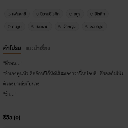
แฟนตาซี
นิยายอีโรติก
อสูร
อีโรติก
ตบจูบ
สงคราม
เจ้าหญิง
จอมอสูร
คำโปรย
แนะนำเรื่อง
"อีรอส..."
"ข้าเองทูนหัว คิดจักหนีก็หัดใช้สมองกว่านี้หน่อยสิ" อีรอสก้มโน้ม
ตัวลงมาเอ่ยกับนาง
รีวิว (0)