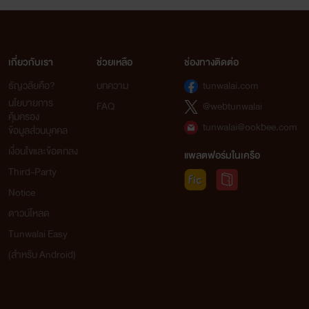
เกี่ยวกับเรา
ช่วยเหลือ
ช่องทางติดต่อ
ธัญวลัยคือ?
บทความ
tunwalai.com
นโยบายการ
FAQ
@webtunwalai
คุ้มครอง
tunwalai@ookbee.com
ข้อมูลส่วนบุคคล
เงื่อนไขและข้อตกลง
แพลตฟอร์มในเครือ
Third-Party
Notice
ดาวน์โหลด
Tunwalai Easy
(สำหรับ Android)