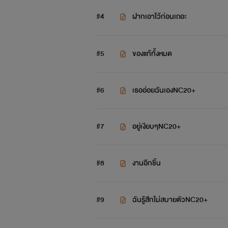
#4
ฝากเอาไว้ก่อนเถอะ
#5
ของแท้ทั้งหมด
#6
เธออ่อยฉันเองNC20+
#7
อยู่เงียบๆNC20+
#8
งานอีกชิ้น
#9
ฉันรู้สึกไม่สบายตัวNC20+