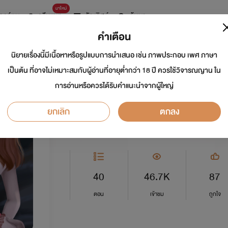
มาใหม่
การ์ตูน
ดรีมแชท
ธัญลิสต์
ค้นหา
คำเตือน
นิยายเรื่องนี้มีเนื้อหาหรือรูปแบบการนำเสนอ เช่น ภาพประกอบ เพศ ภาษา
แค้นรักล่าแต้ม 25+
เป็นต้น ที่อาจไม่เหมาะสมกับผู้อ่านที่อายุต่ำกว่า 18 ปี ควรใช้วิจารณญาน ใน
การอ่านหรือควรได้รับคำแนะนำจากผู้ใหญ่
นักเขียน:
Otata
ยกเลิก
ตกลง
อีโรติก
5.0
40
46.7K
87
ตอน
เข้าชม
ถูกใจ