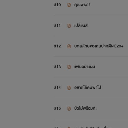
#10
คุณพระ!!
#11
เปลี่ยนสี
#12
บทลงโทษของคนปากดีNC20+
#13
แฟนอย่างผม
#14
อยากได้คนพาไป
#15
บัวไม่พร้อมค่ะ