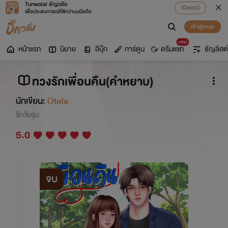
Tunwalai ธัญวลัย
เปิดแอป
เพื่อประสบการณ์ที่ดีกว่าบนมือถือ
เข้าสู่ระบบ
มาใหม่
หน้าแรก
นิยาย
อีบุ๊ก
การ์ตูน
ดรีมแชท
ธัญลิสต์
ทวงรักเพื่อนคืน(คำหยาบ)
นักเขียน:
Otata
รักวัยรุ่น
5.0
จบ