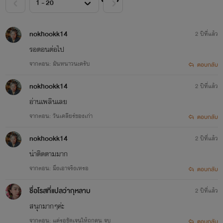
2.คุณหนูตกยากกับหนุ่มวิศวะผู้เย็นชา ข้าวปุ้น~นาที
3.ลูกมาเฟียเอาแต่ใจกับคุณชายยิ้มละมุน คัทโตะ~พี่อัง
nokhookk14
2 ปีที่แล้ว
4.อุบัติเหตุรักมาเฟียร้าย คิม~เบส (ฉลามรุ่นลูกของคิมคู่กับน้องมายล์หลานของอินทรี)
รอตอนต่อไป
5.รุ่นพี่ตัวร้ายของนายฉลาม มายล์~ฉลาม (รุ่นหลานของอินทรี)
จากตอน: มันหนาวนะครับ
ตอบกลับ
#ทุกเรื่องจบแล้วค่ะ และมีอีบุ๊กแล้วค่ะ#กำลังทยอยรีไรท์ค่ะ # ขอโทษทุกคนที่ไม่ตรวจดูคำผิดให้
nokhookk14
2 ปีที่แล้ว
ดีกว่านี้ #
อ่านเพลินเลย
จากตอน: วันเคลียร์ของเก่า
ตอบกลับ
nokhookk14
2 ปีที่แล้ว
น่าติดตามมาก
จากตอน: มึงเอาจริงเหรอ
ตอบกลับ
ชื่อโรสที่แปลว่ากุหลาบ
2 ปีที่แล้ว
สนุกมากๆค่ะ
จากตอน: แค่รอชัดเจนให้ถูกคน จบ
ตอบกลับ