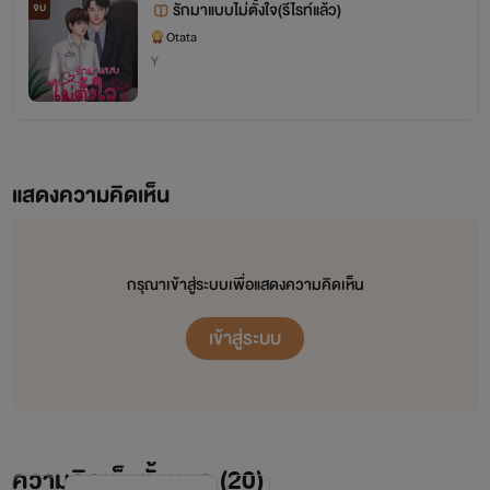
รักมาแบบไม่ตั้งใจ(รีไรท์แล้ว)
จบ
Otata
Y
แสดงความคิดเห็น
กรุณาเข้าสู่ระบบเพื่อแสดงความคิดเห็น
หิ่งห้อยหลงจันทร์ ดลผู้คลั่งรักกร เจ้านายที่เขาแอบรัก
เข้าสู่ระบบ
เรื่องที่เชื่อมต่อกัน ตามลำดับค่ะ ตระกูลของมาเฟียลูกดก
ความคิดเห็นทั้งหมด (
20
)
1.มาเฟียลูกดก อินทรี~แค็บหมู