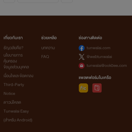
เกี่ยวกับเรา
ช่วยเหลือ
ช่องทางติดต่อ
ธัญวลัยคือ?
บทความ
tunwalai.com
นโยบายการ
FAQ
@webtunwalai
คุ้มครอง
tunwalai@ookbee.com
ข้อมูลส่วนบุคคล
เงื่อนไขและข้อตกลง
แพลตฟอร์มในเครือ
Third-Party
Notice
ดาวน์โหลด
Tunwalai Easy
(สำหรับ Android)