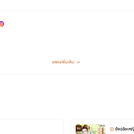
แสดงเพิ่มเติม
อัจฉริยะห
จบ