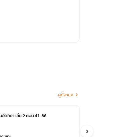
ดูทั้งหมด
อีกครา เล่ม 2 ตอน 41-86
พา
หอห
จีน
ล็อกนิยาย
ซื