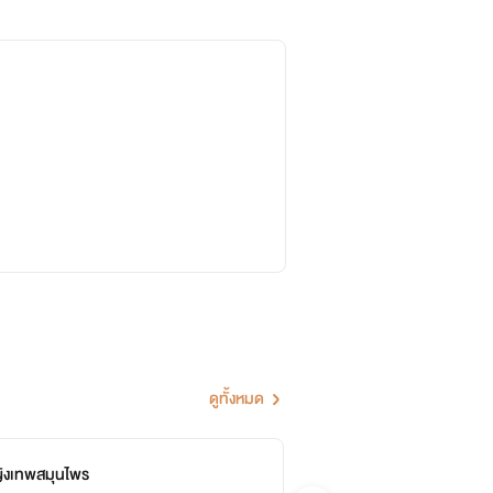
ดูทั้งหมด
ญิงเทพสมุนไพร
คุ