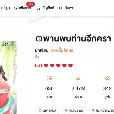
มาใหม่
การ์ตูน
ดรีมแชท
ธัญลิสต์
ค้นหา
พานพบท่านอีกครา
นักเขียน:
หอหมื่นอักษร
จีน
5.0
636
2.47M
342
ตอน
เข้าชม
ถูกใจ
นิยายแปล
จีนโบราณ
ชิงไหวชิงพริ