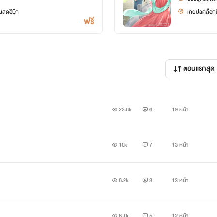
ลดอีบุ๊ก
เคยปลดล็อกนิ
ฟรี
ตอนแรกสุด
22.6k
6
19 หน้า
10k
7
13 หน้า
8.2k
3
13 หน้า
8.1k
5
12 หน้า