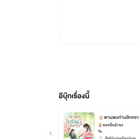
อีบุ๊กเรื่องนี้
พานพบท่านอีกครา 
หอหมื่นอักษร
จีน
ซื้ออีบุ๊กปลดล็อกนิยาย