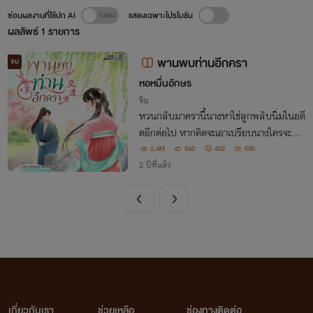
ซ่อนผลงานที่ใช้ปก AI
แสดงเฉพาะโปรโมชัน
ผลลัพธ์
1
รายการ
พานพบท่านอีกครา
จบ
หอหมื่นอักษร
จีน
หวนกลับมาครานี้นางหาใช่ลูกพลับนิ่มในอดี
ตอีกต่อไป หากคิดจะเอาเปรียบนางใครจะถูก
บดขยี้ก็ยังไม่แน่!
2.4M
342
402
636
2 ปีที่แล้ว
เกี่ยวกับเรา
ช่วยเหลือ
ช่องทางติดต่อ