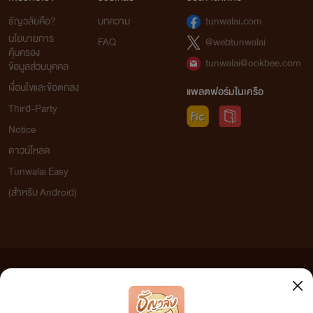
ธัญวลัยคือ?
บทความ
tunwalai.com
นโยบายการ
FAQ
@webtunwalai
คุ้มครอง
tunwalai@ookbee.com
ข้อมูลส่วนบุคคล
เงื่อนไขและข้อตกลง
แพลตฟอร์มในเครือ
Third-Party
Notice
ดาวน์โหลด
Tunwalai Easy
(สำหรับ Android)
ข้อความที่ท่านได้อ่านจากเว็บไซต์นี้เกิดจากการเขียนโดยสาธารณชนและเผยแพร่โดยอัตโนมัติ ผู้ดูแล
เว็บไซต์แห่งนี้ไม่ได้เห็นด้วยและไม่ขอรับผิดชอบต่อข้อความใดๆ ทั้งสิ้น ดังนั้นผู้อ่านทุกท่านโปรดใช้
วิจารณญาณในการกลั่นกรองด้วยตนเอง และหากท่านพบข้อความใดๆ ที่ขัดต่อกฎหมายและศีลธรรม