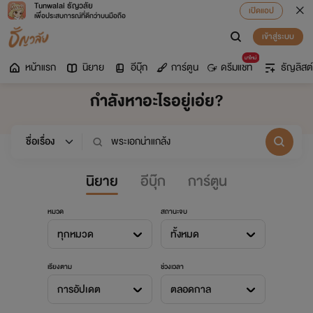
Tunwalai ธัญวลัย
เปิดแอป
เพื่อประสบการณ์ที่ดีกว่าบนมือถือ
เข้าสู่ระบบ
มาใหม่
หน้าแรก
นิยาย
อีบุ๊ก
การ์ตูน
ดรีมแชท
ธัญลิสต์
กำลังหาอะไรอยู่เอ่ย?
นิยาย
อีบุ๊ก
การ์ตูน
หมวด
สถานะจบ
ทุกหมวด
ทั้งหมด
เรียงตาม
ช่วงเวลา
การอัปเดต
ตลอดกาล