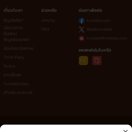
เกี่ยวกับเรา
ช่วยเหลือ
ช่องทางติดต่อ
ธัญวลัยคือ?
บทความ
tunwalai.com
นโยบายการ
FAQ
@webtunwalai
คุ้มครอง
tunwalai@ookbee.com
ข้อมูลส่วนบุคคล
เงื่อนไขและข้อตกลง
แพลตฟอร์มในเครือ
Third-Party
Notice
ดาวน์โหลด
Tunwalai Easy
(สำหรับ Android)
ข้อความที่ท่านได้อ่านจากเว็บไซต์นี้เกิดจากการเขียนโดยสาธารณชนและเผยแพร่โดยอัตโนมัติ ผู้ดูแล