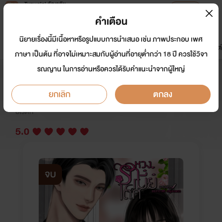
Tunwalai ธัญวลัย
เปิดแอป
เพื่อประสบการณ์ที่ดีกว่าบนมือถือ
คำเตือน
เข้าสู่ระบบ
นิยายเรื่องนี้มีเนื้อหาหรือรูปแบบการนำเสนอ เช่น ภาพประกอบ เพศ
มาใหม่
หน้าแรก
นิยาย
อีบุ๊ก
การ์ตูน
ดรีมแชท
ธัญลิสต์
ภาษา เป็นต้น ที่อาจไม่เหมาะสมกับผู้อ่านที่อายุต่ำกว่า 18 ปี ควรใช้วิจา
รณญาน ในการอ่านหรือควรได้รับคำแนะนำจากผู้ใหญ่
หวงรักเมียเด็ก
ยกเลิก
ตกลง
นักเขียน:
อรภาวาสิริ หญิงแพรว
อีโรติก
5.0
จบ