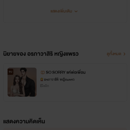
แสดงเพิ่มเติม
นิยายของ อรภาวาสิริ หญิงแพรว
ดูทั้งหมด
SO SORRY แค่พ่อเพื่อน
จบ
อรภาวาสิริ หญิงแพรว
อีโรติก
แสดงความคิดเห็น