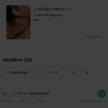
แพร่ต่อโดยไม่ได้รับอนุญาตจากเจ้าของผลงาน การละเมิดลิขสิทธิ์
เพลิงพิศวาส NC25+++
อรภาวาสิริ หญิงแพรว
ถือเป็นการกระทำที่มีความผิดทางกฎหมายตามพระราชบัญญัติ
อีโรติก
ลิขสิทธิ์ พ.ศ.๒๕๓๗ ผู้กระทำความผิดต้องรับโทษตามพระราช
บัญญัติที่ได้ระบุไว้
119 บาท
ตอนนิยาย (
38
)
ตอนแรกสุด
#1
EP : 01 เด็กสาวหัวนอก
5.9k
0
8 หน้า
05 ส.ค. 2564 10:04 น.