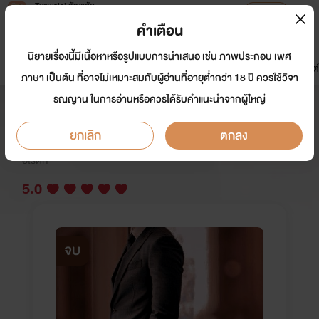
Tunwalai ธัญวลัย
เปิดแอป
เพื่อประสบการณ์ที่ดีกว่าบนมือถือ
คำเตือน
เข้าสู่ระบบ
นิยายเรื่องนี้มีเนื้อหาหรือรูปแบบการนำเสนอ เช่น ภาพประกอบ เพศ
มาใหม่
หน้าแรก
นิยาย
อีบุ๊ก
การ์ตูน
ดรีมแชท
ธัญลิสต์
ภาษา เป็นต้น ที่อาจไม่เหมาะสมกับผู้อ่านที่อายุต่ำกว่า 18 ปี ควรใช้วิจา
รณญาน ในการอ่านหรือควรได้รับคำแนะนำจากผู้ใหญ่
เพลิงพิศวาส
ยกเลิก
ตกลง
นักเขียน:
อรภาวาสิริ หญิงแพรว
อีโรติก
5.0
จบ