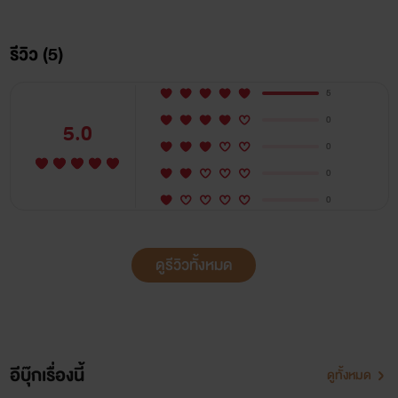
รีวิว (5)
มีฉากรักอีโรติกที่ไม่เหมาะสมกับเยาวชน 18+ 25+
5
คำเตือน
นิยายเรื่องนี้ไม่มีสาระอะไร อ่านเพื่อความบันเทิง กรุณา
0
5.0
เสพงานเขียนอย่างมีวิจารณญาณ
0
0
0
เริ่มอ่านตอนแรกได้เลยค่ะ :)
ดูรีวิวทั้งหมด
สงวนลิขสิทธิ์ตามพระราชบัญญัติลิขสิทธิ์ พ.ศ. ๒๕๓๗ ห้ามคัด
อีบุ๊กเรื่องนี้
ดูทั้งหมด
ลอก ทำซ้ำ ดัดแปลง หรือนำส่วนใดส่วนหนึ่งของนิยายไปเผย