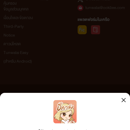
คุ้มครอง
tunwalai@ookbee.com
ข้อมูลส่วนบุคคล
เงื่อนไขและข้อตกลง
แพลตฟอร์มในเครือ
Third-Party
Notice
ดาวน์โหลด
Tunwalai Easy
(สำหรับ Android)
ข้อความที่ท่านได้อ่านจากเว็บไซต์นี้เกิดจากการเขียนโดยสาธารณชนและเผยแพร่โดยอัตโนมัติ ผู้ดูแล
เว็บไซต์แห่งนี้ไม่ได้เห็นด้วยและไม่ขอรับผิดชอบต่อข้อความใดๆ ทั้งสิ้น ดังนั้นผู้อ่านทุกท่านโปรดใช้
วิจารณญาณในการกลั่นกรองด้วยตนเอง และหากท่านพบข้อความใดๆ ที่ขัดต่อกฎหมายและศีลธรรม
กรุณาแจ้งมาที่ tunwalai@ookbee.com เพื่อทีมงานจะได้ดำเนินการในทันที ทั้งนี้ ทางเว็บไซต์ขอสงวน
ลิขสิทธิ์ตามพระราชบัญญัติลิขสิทธิ์ (ฉบับเพิ่มเติม) พ.ศ.2558