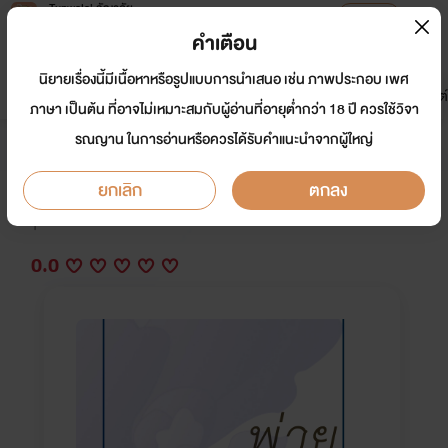
Tunwalai ธัญวลัย
เปิดแอป
เพื่อประสบการณ์ที่ดีกว่าบนมือถือ
คำเตือน
เข้าสู่ระบบ
นิยายเรื่องนี้มีเนื้อหาหรือรูปแบบการนำเสนอ เช่น ภาพประกอบ เพศ
มาใหม่
หน้าแรก
นิยาย
อีบุ๊ก
การ์ตูน
ดรีมแชท
ธัญลิสต์
ภาษา เป็นต้น ที่อาจไม่เหมาะสมกับผู้อ่านที่อายุต่ำกว่า 18 ปี ควรใช้วิจา
รณญาน ในการอ่านหรือควรได้รับคำแนะนำจากผู้ใหญ่
พ่ายเพลงเพลิง
ยกเลิก
ตกลง
นักเขียน:
อไลอา
Y
0.0