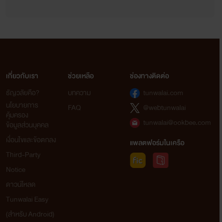
เกี่ยวกับเรา
ช่วยเหลือ
ช่องทางติดต่อ
ธัญวลัยคือ?
บทความ
tunwalai.com
นโยบายการ
FAQ
@webtunwalai
คุ้มครอง
tunwalai@ookbee.com
ข้อมูลส่วนบุคคล
เงื่อนไขและข้อตกลง
แพลตฟอร์มในเครือ
Third-Party
Notice
ดาวน์โหลด
Tunwalai Easy
(สำหรับ Android)