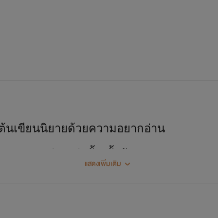
นี่คือตัวอย่างจากรวมเรื่องสั้น9เรื่อง
ที่ความรักอาจไม่ได้จบที่ความสดใสเสมอไป
สถานะ.เปิดจอง
เริ่มต้นเขียนนิยายด้วยความอยากอ่าน
วเองอยากอ่านเท่านั้น ทั้งตัวละครและฉาก
แสดงเพิ่มเติม
^^