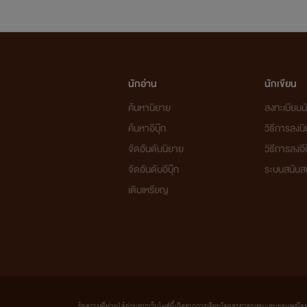
นักอ่าน
นักเขียน
ค้นหานิยาย
ลงทะเบียนนั
ค้นหาอีบุ๊ก
วิธีการลงน
จัดอันดับนิยาย
วิธีการลงอีบ
จัดอันดับอีบุ๊ก
ระบบสนับส
เติมเหรียญ
ข้อความที่ท่านได้อ่านจากเว็บไซต์นี้เกิดจากการเขียนโดยสาธารณชนและเผยแพร่โดยอัตโน