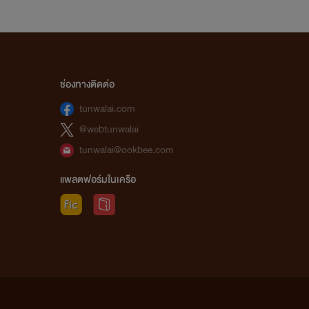
ช่องทางติดต่อ
tunwalai.com
@webtunwalai
tunwalai@ookbee.com
แพลตฟอร์มในเครือ