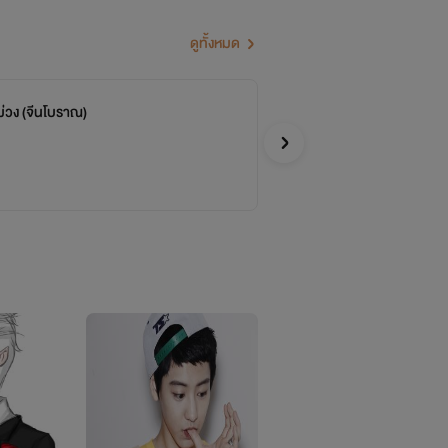
ดูทั้งหมด
่วง (จีนโบราณ)
ปฏ
อไลอา
Y