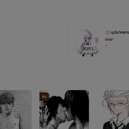
บุปผาหยกม
อไลอา
Y
จบ