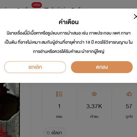
มาใหม่
การ์ตูน
ดรีมแชท
ธัญลิสต์
ค้นหา
คำเตือน
นิยายเรื่องนี้มีเนื้อหาหรือรูปแบบการนำเสนอ เช่น ภาพประกอบ เพศ ภาษา
ตัวอย่าง รวมเรื่องส
เป็นต้น ที่อาจไม่เหมาะสมกับผู้อ่านที่อายุต่ำกว่า 18 ปี ควรใช้วิจารณญาน ใน
การอ่านหรือควรได้รับคำแนะนำจากผู้ใหญ่
นักเขียน:
อไลอา
ยกเลิก
ตกลง
Y
0.0
1
3.37K
57
ตอน
เข้าชม
ถูกใจ
อไลอา