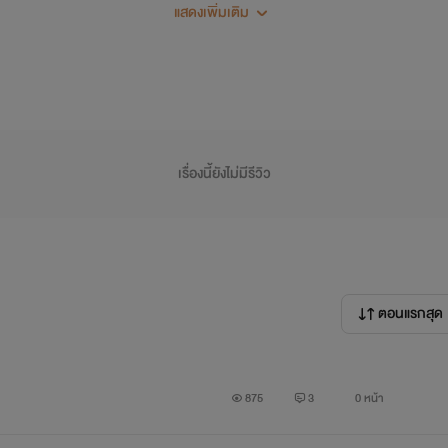
แสดงเพิ่มเติม
เรื่องนี้ยังไม่มีรีวิว
ด้านมืดของความรักคือตัณหาและราคะ
ตอนแรกสุด
ากไม่อาจควบคุม ย่อมก่อเกิดโศกนาฏกรรม ทั้งซาบซ่านและสยองขว
875
3
0 หน้า