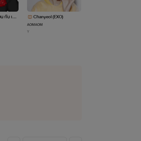
น กับ เกมเ
Chanyeol (EXO)
[Love never ends] ฉันรัก
ธอ ยัยปีศาจ!!
AOMAOM
MIND_007
Y
แฟนตาซี