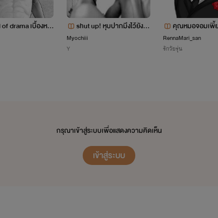
of drama เบื้องหลัง
shut up! หุบปากมึงไว้ยังไง
คุณหมอจอมเพี้ย
ไม้ | Yaoi,boyslove s
มึงก็ต้องเป็นเมียกู! [ภาคสอ
อมร์เจ้าอารมณ์
Myochiii
RennaMari_san
Y
รักวัยรุ่น
ง]
กรุณาเข้าสู่ระบบเพื่อแสดงความคิดเห็น
เข้าสู่ระบบ