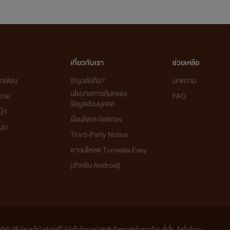
เกี่ยวกับเรา
ช่วยเหลือ
กเขียน
ธัญวลัยคือ?
บทความ
นโยบายการคุ้มครอง
ิยาย
FAQ
ข้อมูลส่วนบุคคล
ุ๊ก
เงื่อนไขและข้อตกลง
นุน
Third-Party Notice
ดาวน์โหลด Tunwalai Easy
(สำหรับ Android)
มัติ ผู้ดูแลเว็บไซต์แห่งนี้ไม่ได้เห็นด้วยและไม่ขอรับผิดชอบต่อข้อความใดๆ ทั้งสิ้น ดังนั้นผู้อ่าน